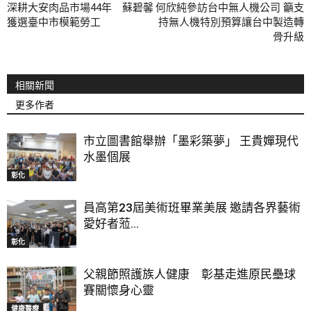
深耕大安肉品市場44年 蘇碧馨
何欣純參訪台中無人機公司 籲支
獲選臺中市模範勞工
持無人機特別預算讓台中製造轉
骨升級
相關新聞
更多作者
市立圖書館舉辦「墨彩築夢」 王貴嬋現代
水墨個展
彰化
員高第23屆美術班畢業美展 邀請各界藝術
愛好者蒞...
彰化
父親節照護族人健康 彰基走進原民壘球
賽關懷身心靈
健康醫療