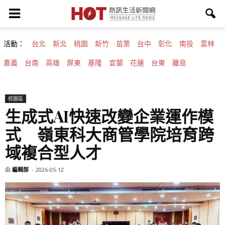
活動：
台北
新北
桃園
新竹
苗栗
台中
彰化
南投
雲林
嘉義
台南
高雄
屏東
基隆
宜蘭
花蓮
台東
離島
校園區
生成式AI快速改變企業運作模
式 嶺東科大商管學院培育跨
域複合型人才
由
編輯部
-
2026-05-12