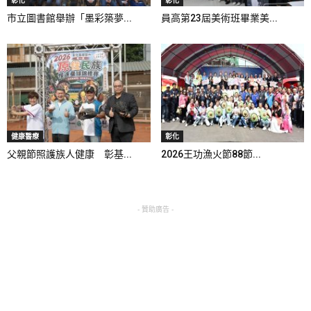
彰化
彰化
市立圖書館舉辦「墨彩築夢...
員高第23屆美術班畢業美...
健康醫療
彰化
父親節照護族人健康 彰基...
2026王功漁火節88節...
- 贊助廣告 -