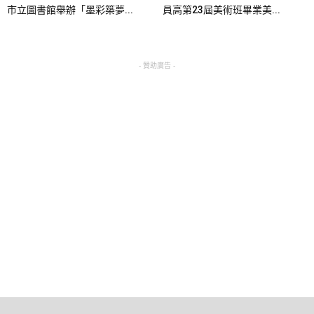
市立圖書館舉辦「墨彩築夢...
員高第23屆美術班畢業美...
- 贊助廣告 -