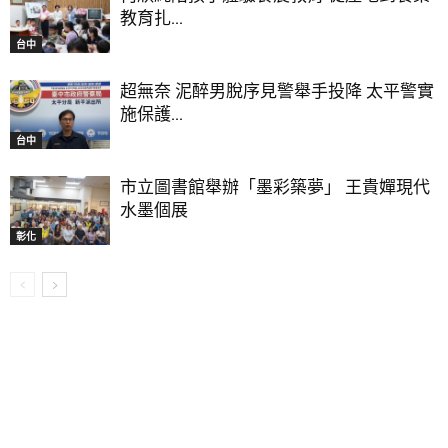
教育扎...
台中
超無奈 泥醉男脫序見警舉手投降 太平警實
施保護...
台中
市立圖書館舉辦「墨彩築夢」 王貴嬋現代
水墨個展
彰化