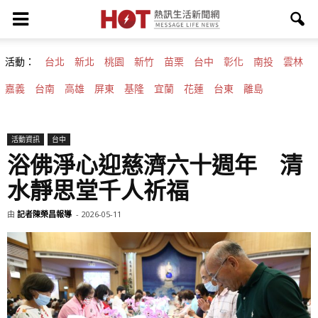
活動：
台北
新北
桃園
新竹
苗栗
台中
彰化
南投
雲林
嘉義
台南
高雄
屏東
基隆
宜蘭
花蓮
台東
離島
活動資訊
台中
浴佛淨心迎慈濟六十週年 清
水靜思堂千人祈福
由
記者陳榮昌報導
-
2026-05-11