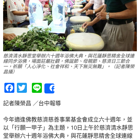
慈濟清水靜思堂舉辦六十週年浴佛大典，與花蓮靜思精舍全球連
線同步浴佛，場面莊嚴壯觀，佛誕節、母親節、慈濟日三節合
一，祈願「人心淨化、社會祥和、天下無災無難」。（記者陳榮
昌攝）
Facebook
Twitter
Line
Share
記者陳榮昌 ／台中報導
今年適逢佛教慈濟慈善事業基金會成立六十週年，並
以「行願一甲子」為主題，10日上午於慈濟清水靜思
堂舉辦六十週年浴佛大典，與花蓮靜思精舍全球連線