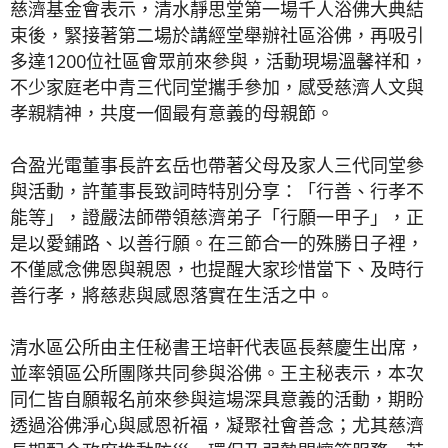
慈濟基金會表示，清水靜思堂第一場千人浴佛大典結
束後，緊接著第二場於講經堂舉辦社區浴佛，再吸引
多達1200位社區會眾前來參與，活動現場溫馨祥和，
不少家庭老中青三代同堂攜手參加，感受慈濟人文與
孝親精神，共度一個最有意義的母親節。
合盈光電董事長許玄岳也帶著父母及家人三代同堂參
與活動，許董事長致詞時特別分享：「行善、行孝不
能等」，證嚴法師帶領慈濟弟子「行願一甲子」，正
是以愛鋪路、以善行願。在三節合一的殊勝日子裡，
不僅感念佛恩與親恩，也提醒大家珍惜當下、及時行
善行孝，將慈悲與感恩落實在生活之中。
清水區公所由主任秘書王培軒代表區長蔡慶生出席，
並率領區公所團隊共同參與浴佛。王主秘表示，本次
同仁皆自願報名前來參與這場深具意義的活動，期盼
透過浴佛淨心與感恩祈福，凝聚社會善念；尤其慈濟