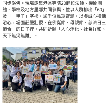
同步浴佛。現場邀集港區寺院20餘位法師、機關團
體、學校及地方里鄰共同參與，並以人群排出「60」
及「一甲子」字樣，逾千位民眾齊聚，以虔誠心禮佛
浴心，場面莊嚴壯觀，在佛誕節、母親節、慈濟日三
節合一的日子裡，共同祈願「人心淨化、社會祥和、
天下無災無難」。