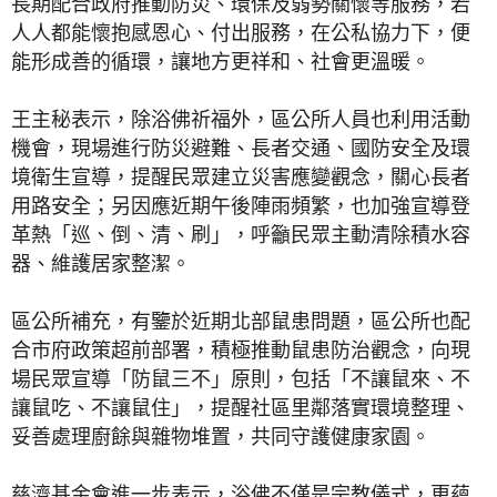
長期配合政府推動防災、環保及弱勢關懷等服務，若
人人都能懷抱感恩心、付出服務，在公私協力下，便
能形成善的循環，讓地方更祥和、社會更溫暖。
王主秘表示，除浴佛祈福外，區公所人員也利用活動
機會，現場進行防災避難、長者交通、國防安全及環
境衛生宣導，提醒民眾建立災害應變觀念，關心長者
用路安全；另因應近期午後陣雨頻繁，也加強宣導登
革熱「巡、倒、清、刷」，呼籲民眾主動清除積水容
器、維護居家整潔。
區公所補充，有鑒於近期北部鼠患問題，區公所也配
合市府政策超前部署，積極推動鼠患防治觀念，向現
場民眾宣導「防鼠三不」原則，包括「不讓鼠來、不
讓鼠吃、不讓鼠住」，提醒社區里鄰落實環境整理、
妥善處理廚餘與雜物堆置，共同守護健康家園。
慈濟基金會進一步表示，浴佛不僅是宗教儀式，更蘊