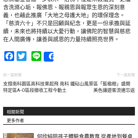
含洗滌心垢、報佛恩、報親恩與報眾生恩的深刻意
義，也藉此推廣「大地之母護大地」的環保理念。
「慈濟六十」不只是回顧與紀念，更是一份承擔與延
續，未來也將持續以大愛行動，讓佛陀的智慧與慈悲
在人間廣傳，讓善與感恩的力量持續照亮世界。
Facebook
Twitter
Line
Share
前一篇新聞
下一篇新聞
支撐南科園區高科技業起飛 南科
鐵砧山風景區「藍楹樹」盛開
特定區A-O區段徵收工程今動土
美色讓遊客流連忘返
相關新聞
更多作者
何欣純陪孩子體驗食農教育 從產地到餐桌