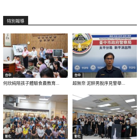
特別報導
台中
台中
何欣純陪孩子體驗食農教育...
超無奈 泥醉男脫序見警舉...
彰化
彰化