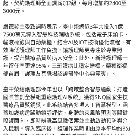
起，契約護理師全面調薪加2級，每月增加約2400至
3000元。
嚴德發主委致詞時表示，臺中榮總近3年共投入1億
7500萬元導入智慧科技輔助系統，包括電子床頭卡、
輸液標籤與自動藥櫃，結合AI及IOT技術優化流程，有
效降低護理師工作負擔，讓護理師更專注於專業照
護，提升醫療品質與病人安全；此外，新進護理師一
年留任率更達95%，三班護病比穩定達標，榮獲衛福
部首屆「護理友善職場認證醫學中心典範獎」。
臺中榮總護理部今年也以「跨域整合智慧驅動：打造
國際首創全模組重症護理AI系統」獲得SNQ國家生技
醫療品質獎銅獎。此系統結合多項人工智慧模型，涵
蓋加護病房躁動鎮靜評估、身體約束風險預測等關鍵
照護面向，即時辨識高風險個案並主動啟動預防與介
入機制。導入臨床後，護理作業時間由原本平均約8分