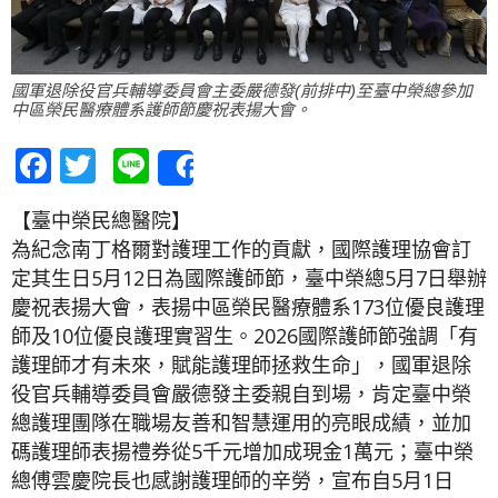
國軍退除役官兵輔導委員會主委嚴德發(前排中)至臺中榮總參加
中區榮民醫療體系護師節慶祝表揚大會。
Facebook
Twitter
Line
Share
【臺中榮民總醫院】
為紀念南丁格爾對護理工作的貢獻，國際護理協會訂
定其生日5月12日為國際護師節，臺中榮總5月7日舉辦
慶祝表揚大會，表揚中區榮民醫療體系173位優良護理
師及10位優良護理實習生。2026國際護師節強調「有
護理師才有未來，賦能護理師拯救生命」，國軍退除
役官兵輔導委員會嚴德發主委親自到場，肯定臺中榮
總護理團隊在職場友善和智慧運用的亮眼成績，並加
碼護理師表揚禮券從5千元增加成現金1萬元；臺中榮
總傅雲慶院長也感謝護理師的辛勞，宣布自5月1日