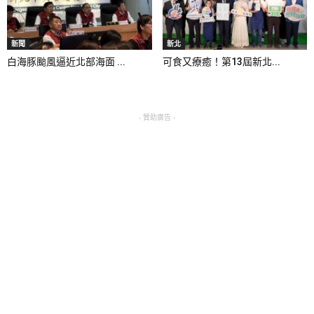
新聞
新北
白海豚颱風逼近北部海面 ...
可食又療癒！第13屆新北...
- 贊助廣告 -