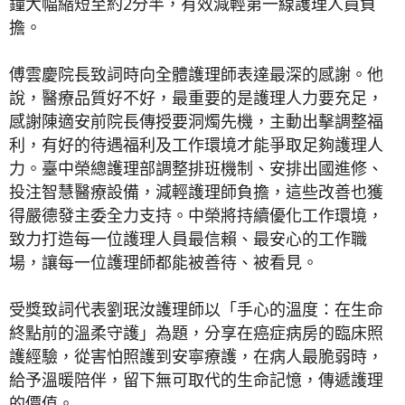
鐘大幅縮短至約2分半，有效減輕第一線護理人員負
擔。
傅雲慶院長致詞時向全體護理師表達最深的感謝。他
說，醫療品質好不好，最重要的是護理人力要充足，
感謝陳適安前院長傳授要洞燭先機，主動出擊調整福
利，有好的待遇福利及工作環境才能爭取足夠護理人
力。臺中榮總護理部調整排班機制、安排出國進修、
投注智慧醫療設備，減輕護理師負擔，這些改善也獲
得嚴德發主委全力支持。中榮將持續優化工作環境，
致力打造每一位護理人員最信賴、最安心的工作職
場，讓每一位護理師都能被善待、被看見。
受獎致詞代表劉珉汝護理師以「手心的溫度：在生命
終點前的溫柔守護」為題，分享在癌症病房的臨床照
護經驗，從害怕照護到安寧療護，在病人最脆弱時，
給予溫暖陪伴，留下無可取代的生命記憶，傳遞護理
的價值。