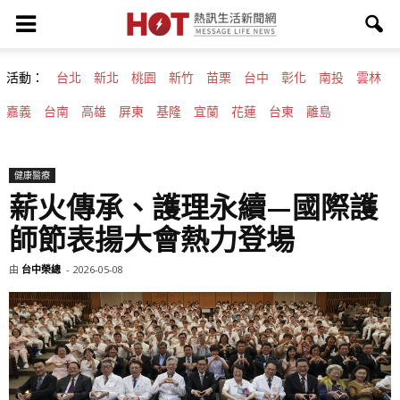
活動：
台北
新北
桃園
新竹
苗栗
台中
彰化
南投
雲林
嘉義
台南
高雄
屏東
基隆
宜蘭
花蓮
台東
離島
健康醫療
薪火傳承、護理永續—國際護
師節表揚大會熱力登場
由
台中榮總
-
2026-05-08