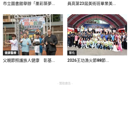
市立圖書館舉辦「墨彩築夢...
員高第23屆美術班畢業美...
健康醫療
彰化
父親節照護族人健康 彰基...
2026王功漁火節88節...
- 贊助廣告 -