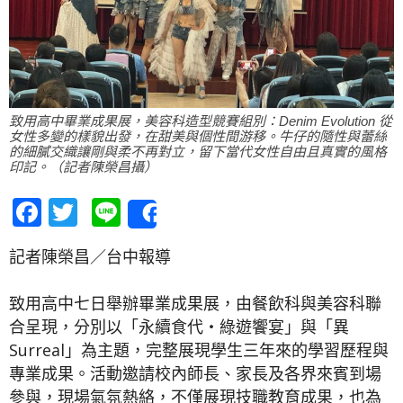
致用高中畢業成果展，美容科造型競賽組別：Denim Evolution 從
女性多變的樣貌出發，在甜美與個性間游移。牛仔的隨性與蕾絲
的細膩交織讓剛與柔不再對立，留下當代女性自由且真實的風格
印記。（記者陳榮昌攝）
Facebook
Twitter
Line
Share
記者陳榮昌／台中報導
致用高中七日舉辦畢業成果展，由餐飲科與美容科聯
合呈現，分別以「永續食代‧綠遊饗宴」與「異
Surreal」為主題，完整展現學生三年來的學習歷程與
專業成果。活動邀請校內師長、家長及各界來賓到場
參與，現場氣氛熱絡，不僅展現技職教育成果，也為