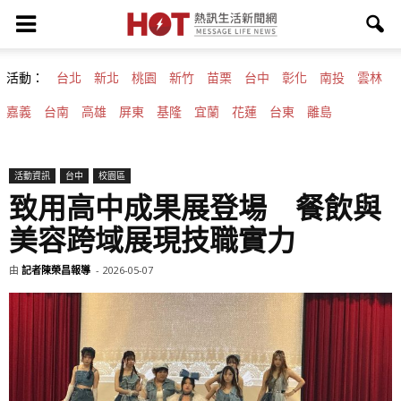
活動：
台北
新北
桃園
新竹
苗栗
台中
彰化
南投
雲林
嘉義
台南
高雄
屏東
基隆
宜蘭
花蓮
台東
離島
活動資訊
台中
校園區
致用高中成果展登場 餐飲與
美容跨域展現技職實力
由
記者陳榮昌報導
-
2026-05-07