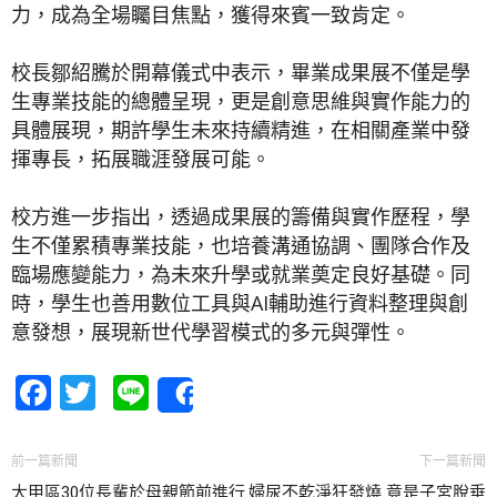
力，成為全場矚目焦點，獲得來賓一致肯定。
校長鄒紹騰於開幕儀式中表示，畢業成果展不僅是學
生專業技能的總體呈現，更是創意思維與實作能力的
具體展現，期許學生未來持續精進，在相關產業中發
揮專長，拓展職涯發展可能。
校方進一步指出，透過成果展的籌備與實作歷程，學
生不僅累積專業技能，也培養溝通協調、團隊合作及
臨場應變能力，為未來升學或就業奠定良好基礎。同
時，學生也善用數位工具與AI輔助進行資料整理與創
意發想，展現新世代學習模式的多元與彈性。
Facebook
Twitter
Line
Share
前一篇新聞
下一篇新聞
大甲區30位長輩於母親節前進行
婦尿不乾淨狂發燒 竟是子宮脫垂