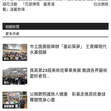
插花活動 「花語傳情 馨意滿
拉出膀胱
載」溫馨登場
相關新聞
更多作者
市立圖書館舉辦「墨彩築夢」 王貴嬋現代
水墨個展
彰化
員高第23屆美術班畢業美展 邀請各界藝術
愛好者蒞...
彰化
父親節照護族人健康 彰基走進原民壘球
賽關懷身心靈
健康醫療