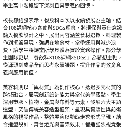
學生高中階段留下深刻且具意義的回憶。
校長鄒紹騰表示，餐飲科本次以永續發展為主軸，結
合108課綱核心素養與SDGs理念，將環保與責任意識
融入餐飲設計之中。展出內容涵蓋食材選擇、料理製
作到擺盤呈現，強調在地食材、當季運用與減少浪
費，讓學生將課堂所學具體落實於實務操作。部分學
生團隊更以「餐飲科×108課綱×SDGs」為發想主軸，
從源頭到成品全面思考永續議題，提升作品的教育意
義與應用價值。
美容科則以「異材質」為創作核心，透過多元材質的
跨域融合，展現創新設計能力與當代美學觀點。學生
運用塑膠、植物、金屬與布料等元素，發展六大主題
造型，突破傳統美容造型框架，呈現具實驗性與前衛
風格的視覺作品。整體展演以動態走秀形式呈現，結
合造型設計、舞台燈光與音樂效果，營造強烈視覺張