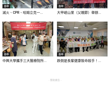
台中
台中
滅火、CPR、哈姆立克一...
大甲岷山里（父親節）舉辦...
台中
台中
中興大學攜手三大醫療院所...
跌倒是長輩健康致命殺手！...
- 贊助廣告 -