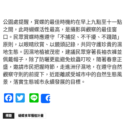
公園處提醒，賞蝶的最佳時機約在早上九點至十一點
之間，此時蝴蝶活性最高，是攝影與觀察的最佳窗
口。民眾賞蝶時應遵守「不捕捉、不干擾、不踐踏」
原則，以眼睛欣賞、以鏡頭記錄，共同守護珍貴的濕
地生態。因濕地植被茂密，建議民眾穿著長袖衣褲並
佩戴帽子，除了防曬更能避免蚊蟲叮咬，隨著春意正
盛，邀請市民把握時節，走進洲仔濕地，在遵守自然
觀察守則的前提下，近距離感受城市中的自然生態風
景，落實生態城市永續發展的目標。
Facebook
Twitter
Line
Share
標籤
蝴蝶食草種植計畫