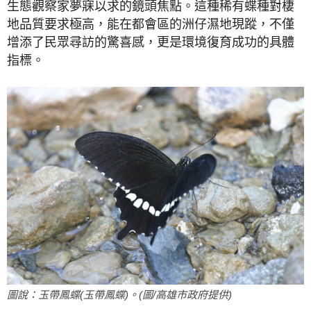
生態觀察家夢寐以求的鏡頭焦點。這種稀有蝶種對棲
地品質要求極高，能在都會區的洲仔濕地現蹤，不僅
增添了民眾尋訪的驚喜感，更是環境復育成功的具體
指標。
圖說：玉帶鳳蝶(玉帶鳳蝶)。(圖/高雄市政府提供)