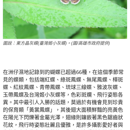
圖說：東方晶灰蝶(臺灣姬小灰蝶)。(圖/高雄市政府提供)
在洲仔濕地記錄到的蝴蝶已超過66種，在這個季節常
見的蝶類，包括端紅蝶、綠斑鳳蝶、無尾鳳蝶、樺斑
蝶、紅紋鳳蝶、青帶鳳蝶、琉球三線蝶、雅波灰蝶、
玉帶鳳蝶及台灣姬小灰蝶等，色彩斑斕、飛行姿態各
異。其中最引人入勝的話題，莫過於有機會見到珍貴
的保育類「黃裳鳳蝶」，其後翅大面積鮮豔的亮黃色
在陽光下閃爍著金屬光澤，翅緣則鑲嵌著黑色鋸齒狀
花紋，飛行時姿態壯麗且優雅，是許多攝影愛好者與