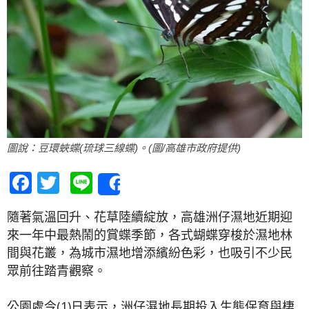
圖說：豆環蛺蝶(琉球三線蝶)。(圖/高雄市政府提供)
Facebook
Twitter
Line
Share
隨著氣溫回升、花草陸續綻放，高雄洲仔濕地近期迎
來一年中最熱鬧的賞蝶季節，各式蝴蝶穿梭於濕地林
間與花叢，為城市濕地增添繽紛色彩，也吸引不少民
眾前往踏青觀察。
公園處今(1)日表示，洲仔濕地長期投入生態保育與棲