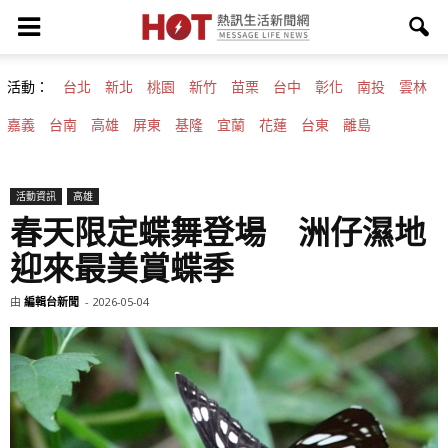
活動：
台北
新北
桃園
新竹
苗栗
台中
彰化
南投
雲林
嘉義
台南
高雄
屏東
基隆
宜蘭
花蓮
台東
離島
活動資訊
高雄
春天限定蝶舞登場 洲仔濕地
迎來最美賞蝶季
由
編輯台新聞
-
2026-05-04