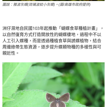
圖說：雅波灰蝶(琉璃波紋小灰蝶)。(圖/高雄市政府提供)
洲仔濕地自民國103年起推動「蝴蝶食草種植計畫」，
以自然復育方式打造開放性的蝴蝶棲地，過程中不以
人工引入蝶種，而是透過種植食草與誘蝶植物，結合
周邊綠帶生態資源，逐步提升蝶類物種的多樣性與可
親近性。