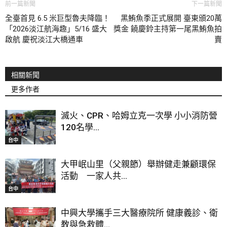
前一篇新聞
下一篇新聞
全臺首見 6.5 米巨型魯夫降臨！
黑鮪魚季正式展開 臺東頒20萬
「2026淡江航海趣」5/16 盛大
獎金 饒慶鈴主持第一尾黑鮪魚拍
啟航 慶祝淡江大橋通車
賣
相關新聞
更多作者
滅火、CPR、哈姆立克一次學 小小消防營
120名學...
台中
大甲岷山里（父親節）舉辦健走兼顧環保
活動 一家人共...
台中
中興大學攜手三大醫療院所 健康義診、衛
教與急救體...