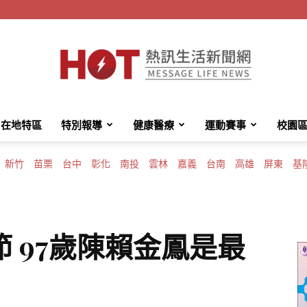
在地特區
特別報導
健康醫療
運動賽事
校園
HotMessage
新竹
苗栗
台中
彰化
南投
雲林
嘉義
台南
高雄
屏東
基
熱
 97歲陳賴金鳳是最