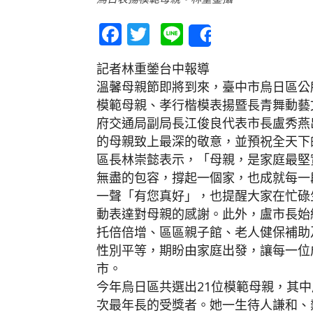
Facebook
Twitter
Line
Share
記者林重鎣台中報導
溫馨母親節即將到來，臺中市烏日區公所
模範母親、孝行楷模表揚暨長青舞動藝
府交通局副局長江俊良代表市長盧秀燕
的母親致上最深的敬意，並預祝全天下
區長林崇懿表示，「母親，是家庭最堅
無盡的包容，撐起一個家，也成就每一
一聲「有您真好」，也提醒大家在忙碌
動表達對母親的感謝。此外，盧市長始
托倍倍增、區區親子館、老人健保補助
性別平等，期盼由家庭出發，讓每一位
市。
今年烏日區共選出21位模範母親，其中
次最年長的受獎者。她一生待人謙和、