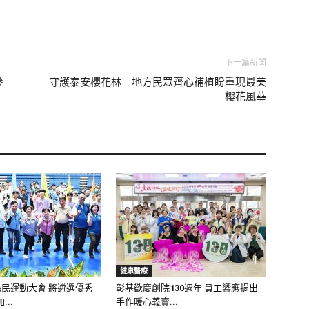
下一篇新聞
參
守護泰安櫻花林 地方民眾齊心補植盼重現最美
櫻花風華
健康醫療
縣民運動大會 將遴選優秀
彰基歡慶創院130週年 員工響應捐出
..
手作暖心義賣...