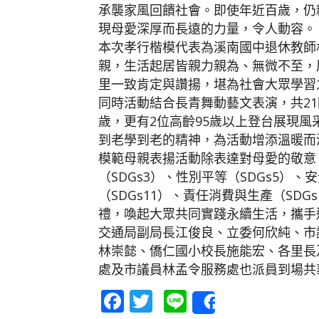
承襲家風回饋社會。即使年近百歲，仍
現母愛深厚而長遠的力量，令人動容。
本次孝行楷模代表為溪南國中退休教師
親，生活起居皆親力親為、無微不至，
里一致肯定與讚揚，堪為社會大眾學習
同時活動結合長青舞動藝文表演，共21隊
歲，更有2位高齡95歲以上登台展現
到老學到老的精神，為活動增添溫暖而
模範母親表揚活動除表達對母愛的敬意
（SDGs3）、性別平等（SDGs5）、
（SDGs11）、責任消費與生產（SDG
禮，喚起大眾共同實踐永續生活，攜手
交通局副局長江俊良、立委何欣純、市
林崇懿、僑仁國小校長施能宏、各里長
處及市議員林孟令服務處也派員到場共
Facebook
Twitter
Line
Share