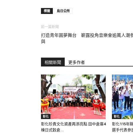
標籤
烏日公所
前一篇新聞
打造青年圓夢舞台 嶄露投角音樂會逾萬人潮
與
相關新聞
更多作者
彰化
彰化
彰化珍貴文化資產再添亮點 田中倉庫4
彰化115年
棟日式穀倉...
選手代表參加.