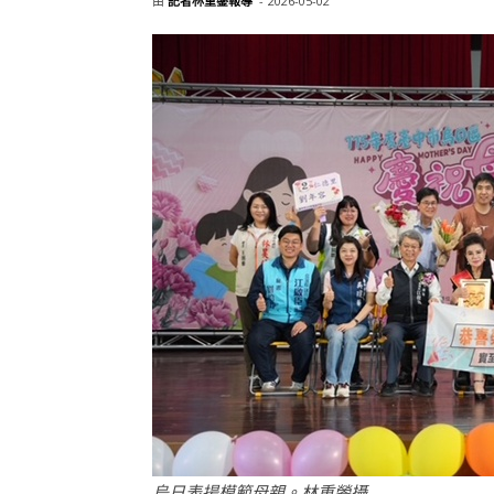
由
記者林重鎣報導
-
2026-05-02
烏日表揚模範母親。林重鎣攝