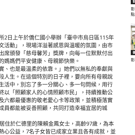
彰
點.
聞
2日上午於僑仁國小舉辦「臺中市烏日區115年
文活動」，現場洋溢著感恩與溫暖的氛圍，由市
出席頒發「慈母馨芳」獎牌，向每一位默默付出
的媽媽們平安健康、母親節快樂。
彰
網
實、也是最溫柔的依靠。」她們以無私的奉獻與
段人生。在這個特別的日子裡，要向所有母親說
生活中，別忘了多一分關心、多一句問候，用行
終以「照顧家人的心情照顧市民」，持續推動公
及六都最優惠的敬老愛心卡等政策，並積極落實
成員都能被妥善照顧，共同打造幸福宜居的城
居住於仁德里的陳賴金鳳女士，高齡97歲，為本
熱心公益，7名子女皆已成家立業且各有成就，並