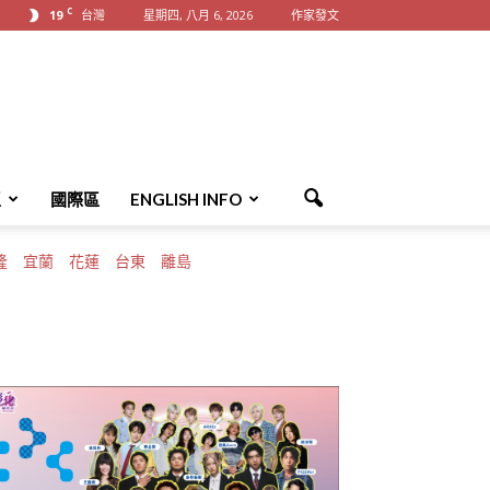
C
19
台灣
星期四, 八月 6, 2026
作家發文
區
國際區
ENGLISH INFO
隆
宜蘭
花蓮
台東
離島