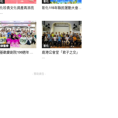
彰化
彰化
化珍貴文化資產再添亮
彰化115年縣民運動大會...
..
健康醫療
彰化
基歡慶創院130週年 ...
鹿港公會堂「君子之交」
...
- 贊助廣告 -