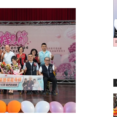
訊
生
活
新