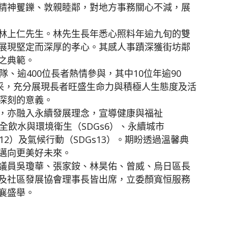
精神矍鑠、敦親睦鄰，對地方事務關心不減，展
林上仁先生。林先生長年悉心照料年逾九旬的雙
展現堅定而深厚的孝心。其感人事蹟深獲街坊鄰
之典範。
、逾400位長者熱情參與，其中10位年逾90
風采，充分展現長者旺盛生命力與積極人生態度及活
深刻的意義。
，亦融入永續發展理念，宣導健康與福祉
安全飲水與環境衛生（SDGs6）、永續城市
s12）及氣候行動（SDGs13）。期盼透過溫馨典
邁向更美好未來。
議員吳瓊華、張家銨、林昊佑、曾威、烏日區長
及社區發展協會理事長皆出席，立委顏寬恒服務
襄盛舉。