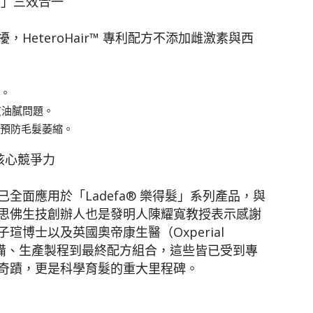
護」三效合一
HeteroHair™ 專利配方不添加雌激素與西
力。
皮油膩問題。
本預防毛髮萎縮。
列核心競爭力
全面應用於「Ladefa® 樂得髮」系列產品，與
思佛生技創辦人也是發明人陳耀寬教授表示感謝
博士以及英國奧帝康生醫（Oxperial
利設備、生產製程到最終配方組合，這些皆已受到專
奇蹟，更是科學育髮的重大里程碑。