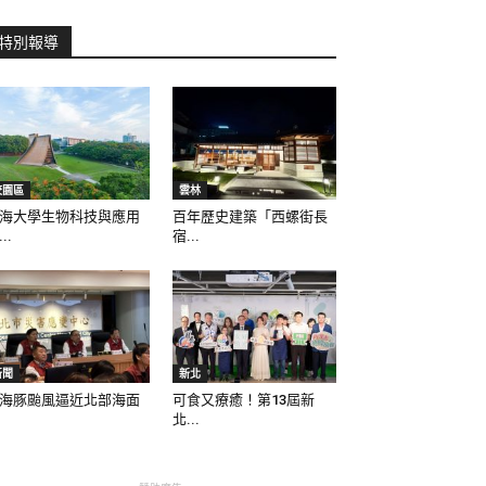
特別報導
校園區
雲林
海大學生物科技與應用
百年歷史建築「西螺街長
..
宿...
新聞
新北
海豚颱風逼近北部海面
可食又療癒！第13屆新
北...