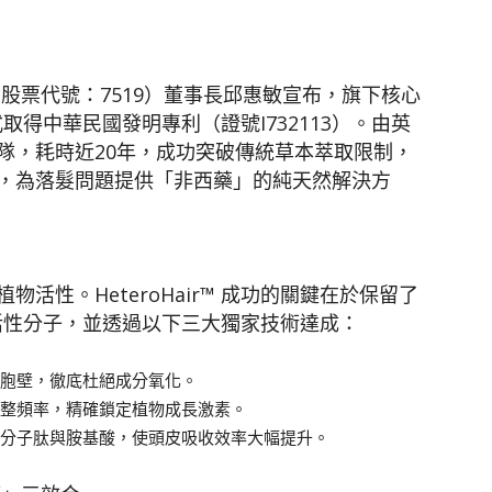
股票代號：7519）董事長邱惠敏宣布，旗下核心
正式取得中華民國發明專利（證號I732113）。由英
隊，耗時近20年，成功突破傳統草本萃取限制，
，為落髮問題提供「非西藥」的純天然解決方
活性。HeteroHair™ 成功的關鍵在於保留了
子」的活性分子，並透過以下三大獨家技術達成：
細胞壁，徹底杜絕成分氧化。
調整頻率，精確鎖定植物成長激素。
小分子肽與胺基酸，使頭皮吸收效率大幅提升。