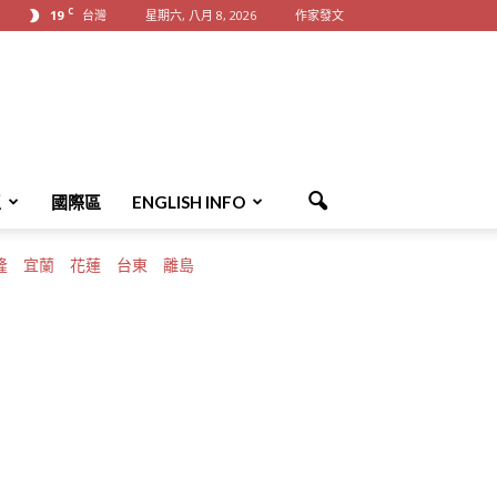
C
19
台灣
星期六, 八月 8, 2026
作家發文
區
國際區
ENGLISH INFO
隆
宜蘭
花蓮
台東
離島