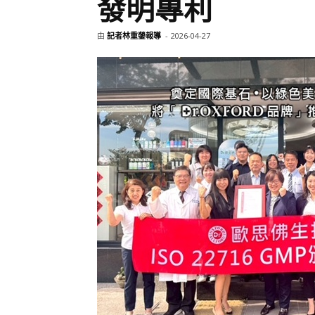
發明專利
由
記者林重鎣報導
-
2026-04-27