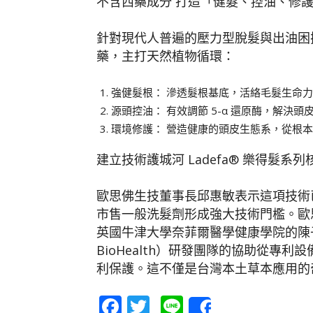
不含西藥成分 打造「健髮、控油、修
針對現代人普遍的壓力型脫髮與出油困擾，
藥，主打天然植物循環：
強健髮根： 滲透髮根基底，活絡毛髮生命
源頭控油： 有效調節 5-α 還原酶，解決頭
環境修護： 營造健康的頭皮生態系，從根
建立技術護城河 Ladefa® 樂得髮系
歐思佛生技董事長邱惠敏表示這項技術已
市售一般洗髮劑形成強大技術門檻。歐
英國牛津大學奈菲爾醫學健康學院的陳子瑄
BioHealth）研發團隊的協助從專
利保護。這不僅是台灣本土草本應用的
Facebook
Twitter
Line
Share