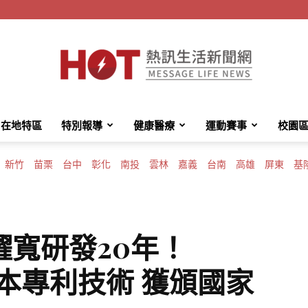
在地特區
特別報導
健康醫療
運動賽事
校園
HotMessage
新竹
苗栗
台中
彰化
南投
雲林
嘉義
台南
高雄
屏東
基
熱
耀寬研發20年！
™草本專利技術 獲頒國家