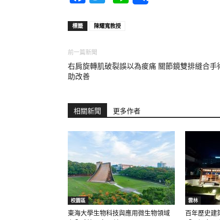
標籤
陳耀寬教授
前一篇新聞
右肩旋轉肌破裂誤以為痠痛 關節鏡雙排縫合手
助改善
相關新聞
更多作者
校園區
雲林
東海大學生物科技與應用微生物領域
百年歷史建