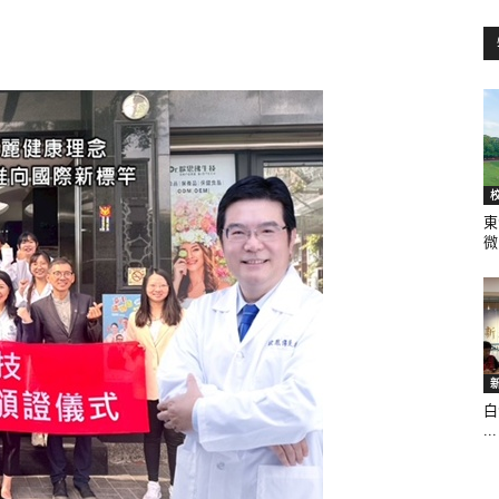
訊
生
東
微.
活
白
...
新