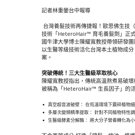
記者林重鎣台中報導
台灣養髮技術再傳捷報！歐思佛生技（
技術「HeteroHair™ 育毛養髮劑」
國牛津大學博士陳耀寬教授帶領研發團
以生醫等級技術活化台灣本土植物成分
案。
突破傳統！三大生醫級萃取核心
陳耀寬教授指出，傳統高溫熬煮易破壞植物
被稱為「HeteroHair™ 生長因
真空超音波破壁： 在低溫環境下震碎植物
多層次變頻精準提取： 針對不同植物特性
生醫級酵素分解酶： 將大分子營養轉化為