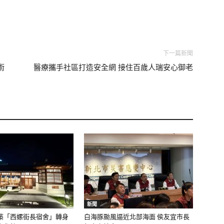
下一篇新聞
術
醫療攜手社區打造安全網 接住百歲人瑞安心御老
新聞
築「西螺街長宿舍」轉身
白海豚颱風逼近北部海面 侯友宜市長