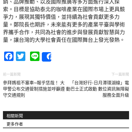
銷、品牌推動、以及國際推廣等多方面進行深入探
索。目標是協助泰北的咖啡產業在國際市場上更具競
爭力，展現其獨特價值，並持續為社會貢獻更多力
量。鄭院長也期許，未來能有更多的產業平臺與學術
界攜手合作，共同為社會的進步與發展貢獻智慧與力
量，讓台灣的大學社會責任在國際舞台上發光發熱。
Facebook
Twitter
Line
Share
前一篇新聞
下一篇新聞
參拜媽祖不塞車~報乎恁哉！ 大
「台灣好行-日月潭環湖線」電
甲警公布交通管制措施並呼籲遵
動巴士正式啟動 數位資訊無障礙
守交通規則
服務全面升級
相關新聞
更多作者