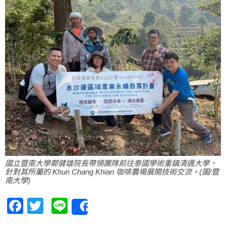
國立暨南大學鄭健雄院長帶領團隊前往泰國學術重鎮清邁大學，
針對其所屬的 Khun Chang Khian 咖啡農場展開技術交流。(圖/暨
南大學)
Facebook
Twitter
Line
Share