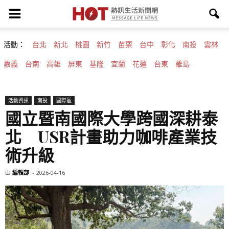
活動：
台北
新北
桃園
新竹
苗栗
台中
彰化
南投
雲林
嘉義
台南
高雄
屏東
基隆
宜蘭
花蓮
台東
離島
活動資訊
南投
國際區
國立暨南國際大學跨國深耕泰
北 USR計畫助力咖啡產業技
術升級
由
編輯部
-
2026-04-16