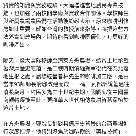
寶貴的知識與實務經驗，大幅增進當地農民專業技
能，也加強了兩校間學術與實務合作關係。學校師生
與所屬農場農民們在活動後紛紛表示，原來咖啡樹修
剪如此重要，感謝台灣的教授前來指導，將把這些方
法落實到農場內，期待能看到咖啡園優化，有更好的
咖啡產出。
隔天，暨大團隊移師至清萊方舟農場。這片土地承載
著深厚歷史底蘊，是二戰時期滇緬孤軍後代在泰北落
地生根之處。農場經營者林先生的咖啡加工廠，是由
當年93師師長府邸改建而成，一磚一瓦都訴說著過往
滄桑歲月。村民多為二十世紀中期，因戰亂從中國雲
南輾轉遷徙至此，更將華人世代相傳農耕智慧深植於
這片土地。
在方舟農場，鄭院長針對具備歷史背景的台商農場進
行深度指導。他特別聚焦於咖啡樹的「剪枝技術」，