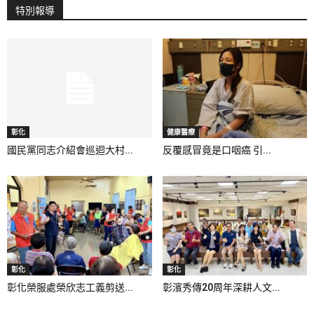
特別報導
彰化
健康醫療
國民黨同志介紹會巡迴大村...
反覆感冒竟是口咽癌 引...
彰化
彰化
彰化榮服處榮欣志工義剪送...
彰濱秀傳20周年深耕人文...