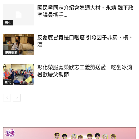
國民黨同志介紹會巡迴大村、永靖 魏平政
率議員攜手...
彰化
反覆感冒竟是口咽癌 引發因子非菸、檳、
酒
健康醫療
彰化榮服處榮欣志工義剪送愛 吃剉冰消
暑歡慶父親節
彰化