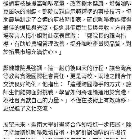
強調剪枝是提高咖啡產量、改善樹木健康、增強咖啡
豆風味的關鍵。鄭院長親自示範精準的剪枝技巧，協
助農場制定了合適的剪枝時間表，確保咖啡樹能獲得
最佳的通風與光照，促進其健康生長與豐收。方舟農
場發言人梅小姐對此深表感激：「鄭院長的親自指
導，有助於農場管理改善，提升咖啡產量與品質，對
於拓展市場充滿信心。」
鄭健雄院長強調，這一趟前後四天的行程，讓台灣高
等教育實踐國際社會責任，更是兩校、兩地之間合作
交流良好範例。他指出：「這種跨國聯手的方式，讓
師生們能夠面對挑戰，學習如何將理論運用於實踐，
為社會貢獻自己的力量。」不僅在技術上有效轉移，
更促進了文化交流。
展望未來，暨南大學計畫將合作領域進一步拓展。除
了持續精進咖啡栽培技術，也將針對咖啡的市場行