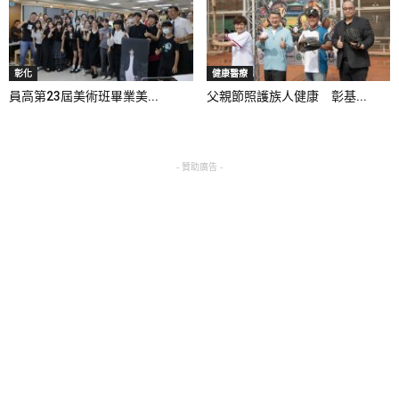
彰化
健康醫療
員高第23屆美術班畢業美...
父親節照護族人健康 彰基...
- 贊助廣告 -