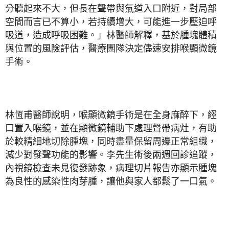
分聽起來不大，但長在聲帶與氣道入口附近，對局部
空間而言已不算小，若持續增大，可能進一步壓迫呼
吸道，造成呼吸困難。」林醫師解釋，基於腫塊體積
與位置的風險評估，醫療團隊決定儘速安排喉顯微鏡
手術。
林恆甫醫師說明，喉顯微鏡手術是在全身麻醉下，經
口置入喉鏡，並在顯微鏡輔助下處理聲帶病灶，有助
於較精細地切除腫塊，同時盡量保留周邊正常組織，
減少對發聲功能的影響。李先生術後兩週回診追蹤，
內視鏡檢查未見復發跡象，病理切片報告亦顯示腫塊
為良性的感染性肉芽腫，讓他與家人都鬆了一口氣。