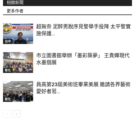
相關新聞
更多作者
超無奈 泥醉男脫序見警舉手投降 太平警實
施保護...
台中
市立圖書館舉辦「墨彩築夢」 王貴嬋現代
水墨個展
彰化
員高第23屆美術班畢業美展 邀請各界藝術
愛好者蒞...
彰化