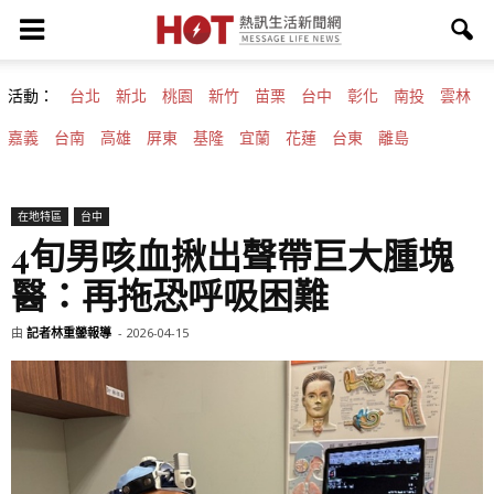
活動：
台北
新北
桃園
新竹
苗栗
台中
彰化
南投
雲林
嘉義
台南
高雄
屏東
基隆
宜蘭
花蓮
台東
離島
在地特區
台中
4旬男咳血揪出聲帶巨大腫塊
醫：再拖恐呼吸困難
由
記者林重鎣報導
-
2026-04-15