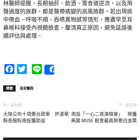
林醫師提醒，長期抽菸、飲酒、胃食道逆流，以及用
聲過度的族群，都是聲帶病變的高風險群。若出現痰
中帶血、呼吸不順、吞嚥異物感等情形，應盡早至耳
鼻喉科接受內視鏡檢查，釐清真正原因，避免延誤後
續評估與處理。
Facebook
Twitter
Line
Share
標籤
長安醫院
前一篇新聞
下一篇新聞
大陸公布十項惠台政策 許淑華
南投「一心二夜演唱會」 榮獲
縣長殷盼南投獲助益
美國 MUSE 創意最高榮譽白金獎