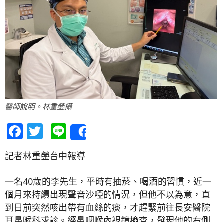
醫師說明。林重鎣攝
Facebook
Twitter
Line
Share
記者林重鎣台中報導
一名40歲的李先生，平時有抽菸、喝酒的習慣，近一
個月來持續出現聲音沙啞的情況，但他不以為意，直
到日前突然咳出帶有血絲的痰，才趕緊前往長安醫院
耳鼻喉科求診。經鼻咽喉內視鏡檢查，發現他的右側