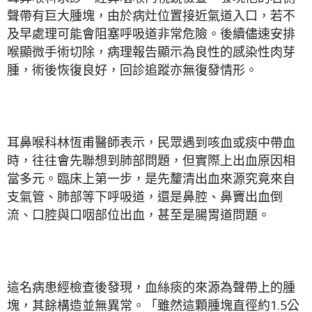
聲帶有巨大腫塊，由於病灶位置接近氣道入口，若不
及早處理可能會阻塞呼吸道非常危險。後續儘速安排
喉顯微手術切除，病理報告顯示為良性的感染性肉芽
腫，術後恢復良好，回診追蹤亦無復發情形。
耳鼻喉科林恆甫醫師表示，民眾遇到咳血或痰中帶血
時，往往會先聯想到肺部問題，但實際上出血原因相
當多元。臨床上第一步，是先釐清出血來源究竟來自
支氣管、肺部等下呼吸道，還是鼻腔、鼻竇出血倒
流、口腔與口咽部位出血，甚至是腸胃道問題。
這名病患經檢查後發現，血絲痰的來源為聲帶上的腫
塊，其餘構造並無異常。「雖然這顆腫塊直徑約1.5公