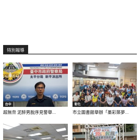
特別報導
台中
彰化
超無奈 泥醉男脫序見警舉...
市立圖書館舉辦「墨彩築夢...