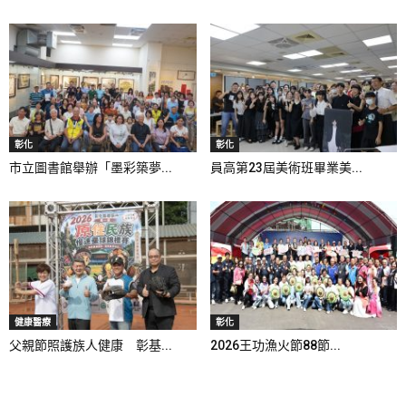
彰化
彰化
市立圖書館舉辦「墨彩築夢...
員高第23屆美術班畢業美...
健康醫療
彰化
父親節照護族人健康 彰基...
2026王功漁火節88節...