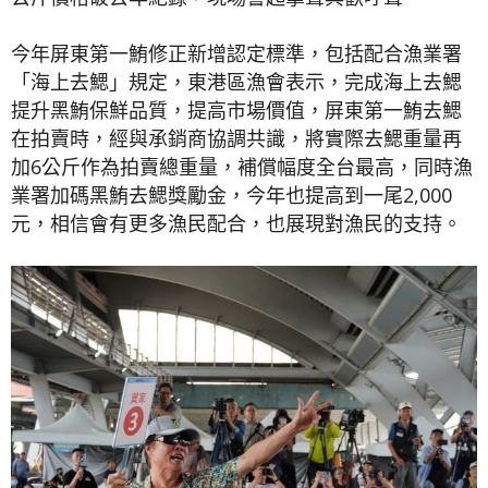
今年屏東第一鮪修正新增認定標準，包括配合漁業署
「海上去鰓」規定，東港區漁會表示，完成海上去鰓
提升黑鮪保鮮品質，提高市場價值，屏東第一鮪去鰓
在拍賣時，經與承銷商協調共識，將實際去鰓重量再
加6公斤作為拍賣總重量，補償幅度全台最高，同時漁
業署加碼黑鮪去鰓獎勵金，今年也提高到一尾2,000
元，相信會有更多漁民配合，也展現對漁民的支持。