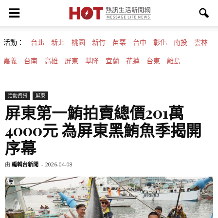
活動：
台北
新北
桃園
新竹
苗栗
台中
彰化
南投
雲林
嘉義
台南
高雄
屏東
基隆
宜蘭
花蓮
台東
離島
活動資訊
屏東
屏東第一鮪拍賣總價201萬
4000元 為屏東黑鮪魚季揭開
序幕
由
編輯台新聞
-
2026-04-08