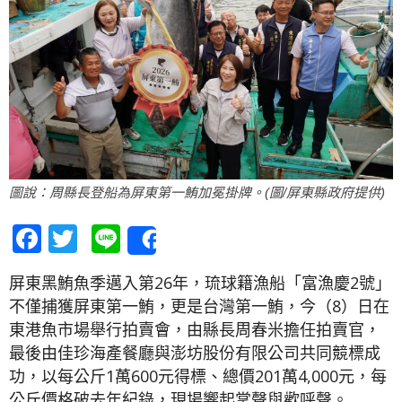
圖說：周縣長登船為屏東第一鮪加冕掛牌。(圖/屏東縣政府提供)
Facebook
Twitter
Line
Share
屏東黑鮪魚季邁入第26年，琉球籍漁船「富漁慶2號」
不僅捕獲屏東第一鮪，更是台灣第一鮪，今（8）日在
東港魚市場舉行拍賣會，由縣長周春米擔任拍賣官，
最後由佳珍海產餐廳與澎坊股份有限公司共同競標成
功，以每公斤1萬600元得標、總價201萬4,000元，每
公斤價格破去年紀錄，現場響起掌聲與歡呼聲。