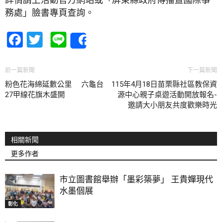
務處」臉書專頁查詢。
Facebook
Twitter
Line
Share
前一篇新聞
下一篇新聞
粉色花海綿延數公里 六龜台
115年4月18日苗栗縣社區教保資
27甲線花旗木盛開
源中心親子桌遊活動開放報名-
邀請大小朋友共度歡樂時光
相關新聞
更多作者
市立圖書館舉辦「墨彩築夢」 王貴嬋現代
水墨個展
彰化