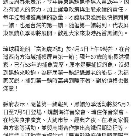
縣長周春米表示，今年屏東黑鮪魚季邁入第26年，因
為有眾人的努力，加上護魚政策與生態永續的責任，
每年控制捕獲黑鮪的數量，才讓屏東漁民很快捕到第
一鮪，也是台灣的第一鮪，隨著第一鮪報到，代表屏
東黑鮪魚季即將展開，歡迎大家來東港品嘗黑鮪魚。
琉球籍漁船「富漁慶2號」於4月5日上午9時許，在台
灣西南方海域捕獲屏東第一鮪；現年67歲的船長洪福
家，已有53年的捕魚資歷，原本是要捕捉旗魚，沒想
到黑鮪來咬鉤，為歷屆第一鮪紀錄最老的船長，洪福
家笑說，捕到第一鮪時高興到睡不著，對於價格也很
滿意！
縣府表示，隨著第一鮪報到，黑鮪魚季活動將於5月2
日至7月5日登場，規劃海洋音樂會、琉住你音樂會、
在地美食推廣宴、大鮪市集、經典之夜、在地商家優
惠方案等活動，並與高鐵合作推出高鐵假期遊程等，
詳情請上活動官方網站或「屏東縣政府傳播暨國際事