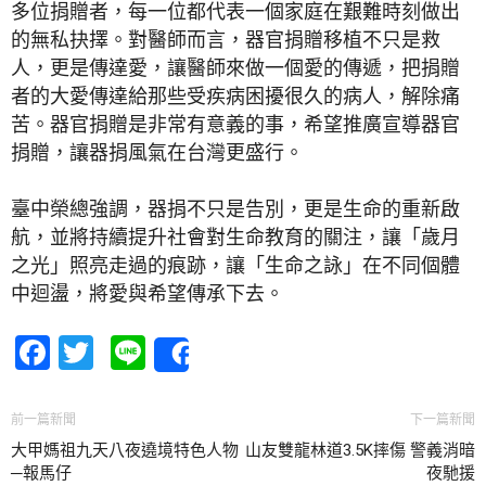
多位捐贈者，每一位都代表一個家庭在艱難時刻做出
的無私抉擇。對醫師而言，器官捐贈移植不只是救
人，更是傳達愛，讓醫師來做一個愛的傳遞，把捐贈
者的大愛傳達給那些受疾病困擾很久的病人，解除痛
苦。器官捐贈是非常有意義的事，希望推廣宣導器官
捐贈，讓器捐風氣在台灣更盛行。
臺中榮總強調，器捐不只是告別，更是生命的重新啟
航，並將持續提升社會對生命教育的關注，讓「歲月
之光」照亮走過的痕跡，讓「生命之詠」在不同個體
中迴盪，將愛與希望傳承下去。
Facebook
Twitter
Line
Share
前一篇新聞
下一篇新聞
大甲媽祖九天八夜遶境特色人物
山友雙龍林道3.5K摔傷 警義消暗
─報馬仔
夜馳援