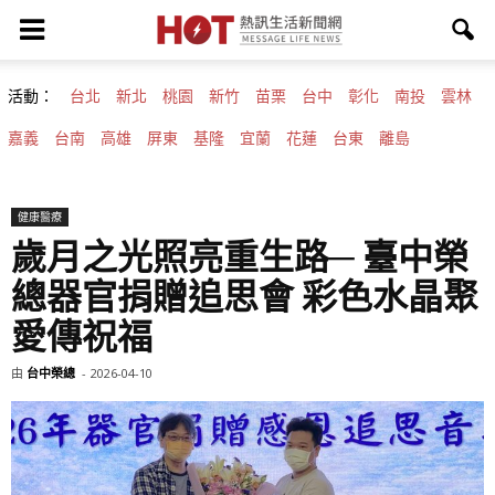
活動：
台北
新北
桃園
新竹
苗栗
台中
彰化
南投
雲林
嘉義
台南
高雄
屏東
基隆
宜蘭
花蓮
台東
離島
健康醫療
歲月之光照亮重生路─ 臺中榮
總器官捐贈追思會 彩色水晶聚
愛傳祝福
由
台中榮總
-
2026-04-10