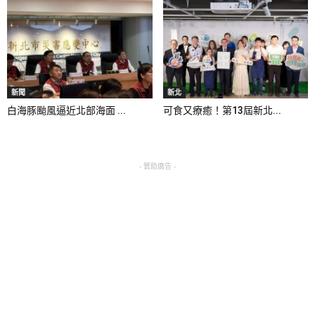
新聞
新北
白海豚颱風逼近北部海面 ...
可食又療癒！第13屆新北...
- 贊助廣告 -