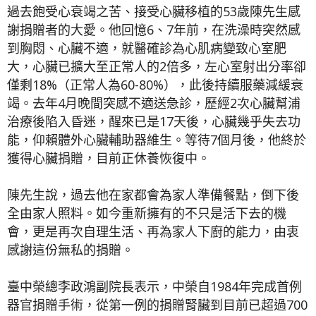
過去飽受心衰竭之苦、接受心臟移植的53歲陳先生感
謝捐贈者的大愛。他回憶6、7年前，在洗澡時突然感
到胸悶、心臟不適，就醫確診為心肌病變致心室肥
大，心臟已擴大至正常人的2倍多，左心室射出分率卻
僅剩18%（正常人為60-80%），此後持續服藥減緩衰
竭。去年4月晚間突感不適送急診，歷經2次心臟幫浦
治療後陷入昏迷，醒來已是17天後，心臟幾乎失去功
能，仰賴體外心臟輔助器維生。等待7個月後，他終於
獲得心臟捐贈，目前正休養恢復中。
陳先生說，過去他在家都會為家人準備餐點，倒下後
全由家人照料。如今重新擁有的不只是活下去的機
會，更是再次自理生活、再為家人下廚的能力，由衷
感謝這份無私的捐贈。
臺中榮總李政鴻副院長表示，中榮自1984年完成首例
器官捐贈手術，從第一例的捐贈腎臟到目前已超過700