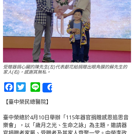
受贈器捐心臟的陳先生(左)代表獻花給捐贈出眼角膜的蘇先生的
家人(右)，感謝其無私。
Facebook
Twitter
Line
Share
【臺中榮民總醫院】
臺中榮總於4月10日舉辦「115年器官捐贈感恩追思音
樂會」，以「歲月之光、生命之詠」為主題，邀請器
官捐贈者家屬、受贈者及其家人齊聚一堂。中榮李政