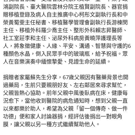
鴻副院長、臺大醫院雲林分院王植賢副院長、器官捐
贈移植登錄及病人自主推廣中心柯彤文副執行長和中
榮黃蜀雯主任秘書、移植醫學管理會副執行長游棟閔
主任、移植外科羅少喬主任、整形外科賴志昇醫師、
社工室莊李和主任、泌尿外科病房黃曉萍護理長等
人，將象徵健康、人緣、平安、溝通、智慧與守護的6
種顏色水晶，倒入民眾手中的玻璃瓶，給予祝福。眾
人在音樂演奏中緬懷摯愛、見證生命的延續。
捐贈者家屬蘇先生分享，67歲父親因有醫藥背景也開
過藥局，生前只要親朋好友、左右鄰居來尋求幫忙，
父親皆熱心協助。前年父親中風後臥病在床，健康每
況愈下，當他收到醫院的病危通知時，想到父親一直
以來都樂於助人，希望為父親「留一個傳奇、做一件
功德」便和家人討論器捐，經評估後捐出一對眼角
膜，讓父親以另一種方式繼續幫助他人。