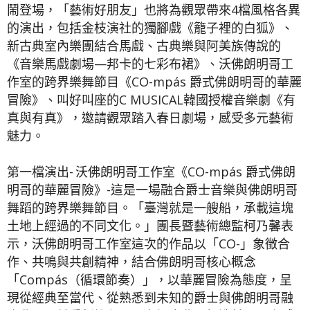
鬧登場，「藝術好朋友」也將為觀眾帶來4檔風格各異
的演出，包括金枝演社的獨腳戲《籠子裡的白狐》、
新古典室內樂團結合馬戲、古典樂與阿美族傳說的
《音樂馬戲劇場—邦卡的七彩布裙》、沃佛朗明哥工
作室的跨界樂舞節目《CO-mpás 爵式佛朗明哥的華麗
冒險》、叫好叫座的C MUSICAL韓國授權音樂劇《有
真與有真》，邀請觀眾踏入春日劇場，感受多元藝術
魅力。
第一檔演出- 沃佛朗明哥工作室《CO-mpás 爵式佛朗
明哥的華麗冒險》-這是一場融合爵士音樂與佛朗明哥
舞蹈的跨界樂舞節目。「臺灣就是一艘船，承載這塊
土地上經過的不同文化。」團長暨藝術總監柯乃馨表
示，沃佛朗明哥工作室這次的作品以「CO-」象徵合
作、共鳴與共創精神，結合佛朗明哥核心概念
「Compás（循環節奏）」，以華麗冒險為態度，呈
現從經典至當代、從熟悉到未知的爵士與佛朗明哥融