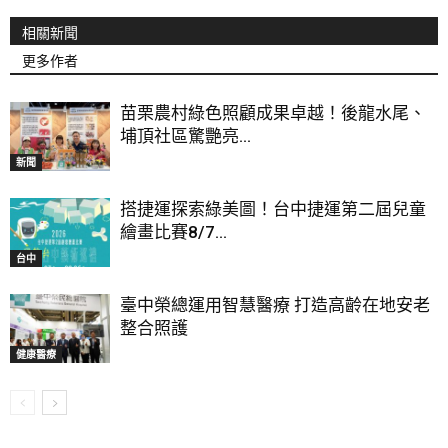
相關新聞
更多作者
苗栗農村綠色照顧成果卓越！後龍水尾、
埔頂社區驚艷亮...
新聞
搭捷運探索綠美圖！台中捷運第二屆兒童
繪畫比賽8/7...
台中
臺中榮總運用智慧醫療 打造高齡在地安老
整合照護
健康醫療