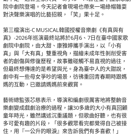
院中劇院登場。今天記者會現場也帶來一場綠帽雜耍
對決聲樂演唱的比藝招親，「笑」果十足。
第三檔演出-C MUSICAL韓國授權音樂劇《有真與有
真》-2026年巡演最終站將於6月6、7日在臺中國家歌
劇院中劇院，由大甜、康雅婷攜手演出，以「小有
真」與「大有真」雙重視角，描繪未成年性剝削受害
者的創傷與修復歷程，故事雖碰觸不易直視的過往，
但最終想傳達的是希望與光。身為臺中人的大甜說，
劇中有一些母女爭吵的場景，彷彿重回青春期時跟媽
媽的互動，已邀請媽媽前來觀賞。
藝術總監張芯慈表示，導演和編劇很厲害地將整齣音
樂劇變成戲劇治療的過程，讓30多歲的大小有真回顧
童年時光，雖然講述沉重議題，但歌曲好聽，也有很
多可愛有趣的片段，「很多觀眾看完都覺得自己被接
住，用『一公升的眼淚』來告訴我們有多喜歡！」