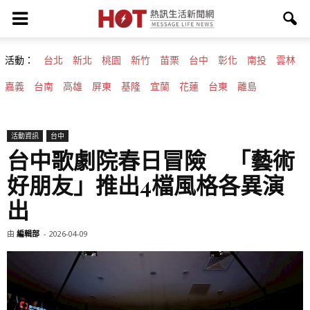
活動：
台北
新北
桃園
新竹
苗栗
台中
彰化
南投
雲林
嘉義
台南
高雄
屏東
基隆
宜蘭
花蓮
台東
離島
活動資訊
台中
台中歌劇院春日冒險 「藝術
好朋友」推出4檔風格各異演
出
由
編輯部
-
2026-04-09