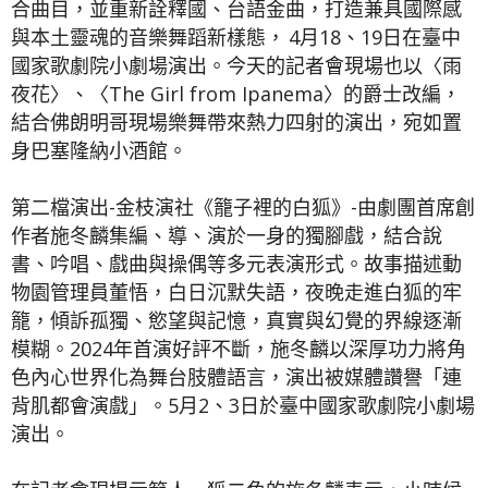
合曲目，並重新詮釋國、台語金曲，打造兼具國際感
與本土靈魂的音樂舞蹈新樣態， 4月18、19日在臺中
國家歌劇院小劇場演出。今天的記者會現場也以〈雨
夜花〉、〈The Girl from Ipanema〉的爵士改編，
結合佛朗明哥現場樂舞帶來熱力四射的演出，宛如置
身巴塞隆納小酒館。
第二檔演出-金枝演社《籠子裡的白狐》-由劇團首席創
作者施冬麟集編、導、演於一身的獨腳戲，結合說
書、吟唱、戲曲與操偶等多元表演形式。故事描述動
物園管理員董悟，白日沉默失語，夜晚走進白狐的牢
籠，傾訴孤獨、慾望與記憶，真實與幻覺的界線逐漸
模糊。2024年首演好評不斷，施冬麟以深厚功力將角
色內心世界化為舞台肢體語言，演出被媒體讚譽「連
背肌都會演戲」。5月2、3日於臺中國家歌劇院小劇場
演出。