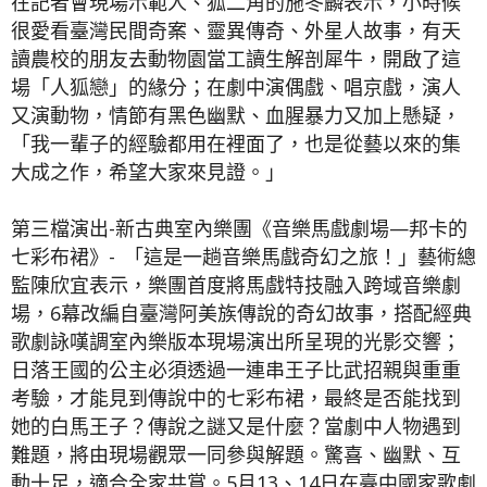
在記者會現場示範人、狐二角的施冬麟表示，小時候
很愛看臺灣民間奇案、靈異傳奇、外星人故事，有天
讀農校的朋友去動物園當工讀生解剖犀牛，開啟了這
場「人狐戀」的緣分；在劇中演偶戲、唱京戲，演人
又演動物，情節有黑色幽默、血腥暴力又加上懸疑，
「我一輩子的經驗都用在裡面了，也是從藝以來的集
大成之作，希望大家來見證。」
第三檔演出-新古典室內樂團《音樂馬戲劇場—邦卡的
七彩布裙》- 「這是一趟音樂馬戲奇幻之旅！」藝術總
監陳欣宜表示，樂團首度將馬戲特技融入跨域音樂劇
場，6幕改編自臺灣阿美族傳說的奇幻故事，搭配經典
歌劇詠嘆調室內樂版本現場演出所呈現的光影交響；
日落王國的公主必須透過一連串王子比武招親與重重
考驗，才能見到傳說中的七彩布裙，最終是否能找到
她的白馬王子？傳說之謎又是什麼？當劇中人物遇到
難題，將由現場觀眾一同參與解題。驚喜、幽默、互
動十足，適合全家共賞。5月13、14日在臺中國家歌劇