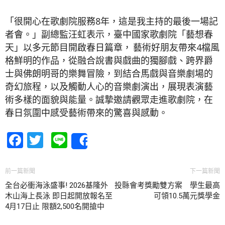
「很開心在歌劇院服務8年，這是我主持的最後一場記
者會。」副總監汪虹表示，臺中國家歌劇院「藝想春
天」以多元節目開啟春日篇章， 藝術好朋友帶來4檔風
格鮮明的作品，從融合說書與戲曲的獨腳戲、跨界爵
士與佛朗明哥的樂舞冒險，到結合馬戲與音樂劇場的
奇幻旅程，以及觸動人心的音樂劇演出，展現表演藝
術多樣的面貌與能量。誠摯邀請觀眾走進歌劇院，在
春日氛圍中感受藝術帶來的驚喜與感動。
Facebook
Twitter
Line
Share
前一篇新聞
下一篇新聞
全台必衝海泳盛事! 2026基隆外
投縣會考獎勵雙方案 學生最高
木山海上長泳 即日起開放報名至
可領10.5萬元獎學金
4月17日止 限額2,500名開搶中