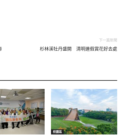
下一篇新聞
聯
杉林溪牡丹盛開 清明連假賞花好去處
校園區