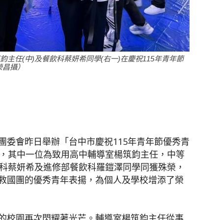
聞
主任(中)及餐飲科蔡妍希同學(右一)在慶祝115年青年節
榮昌攝）
網
團委會昨日舉辦「台中市慶祝115年青年節優秀青
位，其中一位為致用高中輔導室楊筑鈞主任，中等
飲科蔡妍希及進修部餐飲科羅鎧澤同學同獲殊榮，
救國團的優秀青年表揚，為個人及學校增添了榮
的校園再次閃耀著光芒。輔導室楊筑鈞主任從事