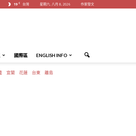
C
19
台灣
星期六, 八月 8, 2026
作家發文
區
國際區
ENGLISH INFO
隆
宜蘭
花蓮
台東
離島