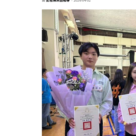
由
記者陳榮昌報導
-
2026-04-02