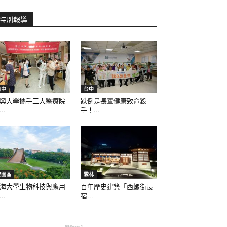
特別報導
台中
台中
興大學攜手三大醫療院
跌倒是長輩健康致命殺
..
手！...
校園區
雲林
海大學生物科技與應用
百年歷史建築「西螺街長
..
宿...