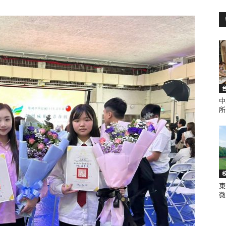
訊
生
中
所.
活
東
微.
新