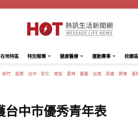
在地特區
特別報導
健康醫療
運動賽事
校園
HotMessage
新竹
苗栗
台中
彰化
南投
雲林
嘉義
台南
高雄
屏東
基
熱
獲台中市優秀青年表