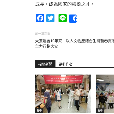
成長，成為國家的棟樑之才。
Facebook
Twitter
Line
Share
前一篇新聞
大安農會10年來 以人文物產結合生肖新春賀
全力行銷大安
相關新聞
更多作者
台中
台中