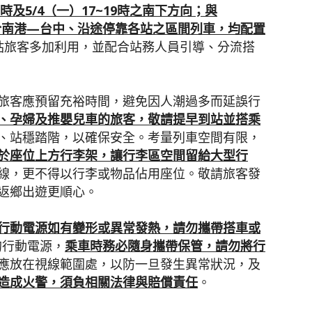
時及
5/4
（一）
17~19
時之南下方向；與
於南港
—
台中、沿途停靠各站之區間列車，均配置
站旅客多加利用，並配合站務人員引導、分流搭
旅客應預留充裕時間，避免因人潮過多而延誤行
、孕婦及推嬰兒車的旅客，敬請提早到站並搭乘
、站穩踏階，以確保安全。考量列車空間有限，
於座位上方行李架，讓行李區空間留給大型行
線，更不得以行李或物品佔用座位。敬請旅客發
返鄉出遊更順心。
行動電源如有變形或異常發熱，請勿攜帶搭車或
的行動電源，
乘車時務必隨身攜帶保管，請勿將行
應放在視線範圍處，以防一旦發生異常狀況，及
造成火警，須負相關法律與賠償責任
。