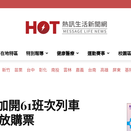
在地特區
特別報導
健康醫療
運動賽事
校園
HotMessage
新竹
苗栗
台中
彰化
南投
雲林
嘉義
台南
高雄
屏東
基
熱
加開61班次列車
開放購票