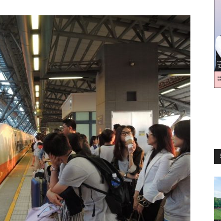
訊
生
活
新