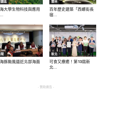
校園區
雲林
海大學生物科技與應用
百年歷史建築「西螺街長
..
宿...
新聞
新北
海豚颱風逼近北部海面
可食又療癒！第13屆新
北...
- 贊助廣告 -