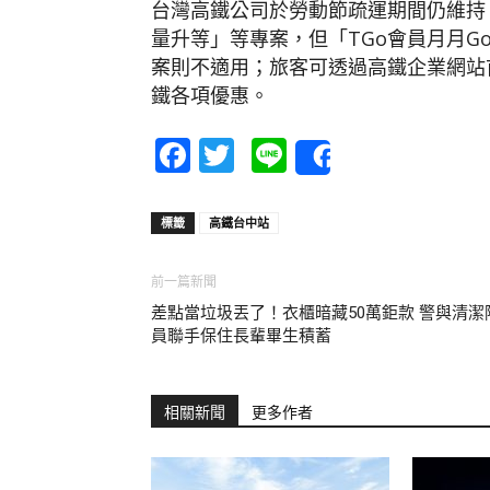
台灣高鐵公司於勞動節疏運期間仍維持
量升等」等專案，但「TGo會員月月
案則不適用；旅客可透過高鐵企業網站
鐵各項優惠。
Facebook
Twitter
Line
Share
標籤
高鐵台中站
前一篇新聞
差點當垃圾丟了！衣櫃暗藏50萬鉅款 警與清潔
員聯手保住長輩畢生積蓄
相關新聞
更多作者