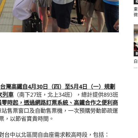
東
微.
聞
白
網
...
台灣高鐵自
4
月
30
日（四）至
5
月
4
日（一）規劃
次列車
（南下27班，北上34班），總計提供893班
晨零時起，透過網路訂票系統、高鐵合作之便利商
車站售票窗口及自動售票機，一次預購勞動節疏運
票，以節省寶貴時間。
對台中以北區間自由座需求較高時段，包括：