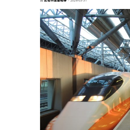
由
記者林重鎣報導
-
2026-03-31