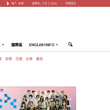
C
19
台灣
星期五, 八月 7, 2026
作家發文
區
國際區
ENGLISH INFO
隆
宜蘭
花蓮
台東
離島