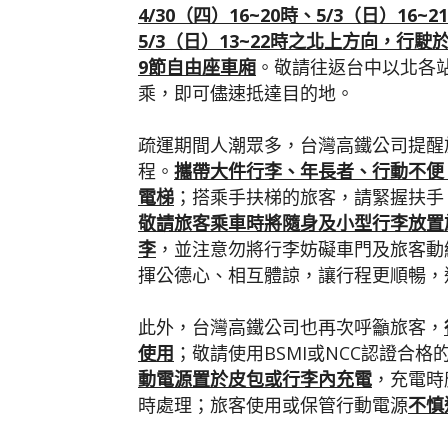
4/30
（四）
16~20
時、
5/3
（日）
16~21
5/3
（日）
13~22
時之北上方向，行駛
9
節自由座車廂
。敬請往返台中以北各
乘，即可儘速抵達目的地。
疏運期間人潮眾多，台灣高鐵公司提醒
程。
攜帶大件行李、年長者、行動不便
電梯
；搭乘手扶梯的旅客，請緊握扶手
敬請旅客乘車時將隨身及小型行李放置
李
，並注意勿將行李妨礙車門及旅客動
揮公德心、相互體諒，讓行程更順暢，
此外，台灣高鐵公司也再次呼籲旅客，
使用
；敬請使用BSMI或NCC認證合格
動電源置於皮包或行李內充電
，充電時
時處理；旅客使用或保管行動電源
不慎