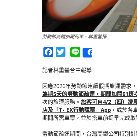
勞動節高鐵加開列車。林重鎣攝
Facebook
Twitter
Line
Share
記者林重鎣台中報導
因應2026年勞動節連續假期旅運需求，
為期
5
天的勞動節疏運，期間加開
61
班
次的旅運服務。
旅客可自
4/2
（四）凌
店及「
T- EX
行動購票」
App
，或於各
期間所需車票，並於搭車前提早完成取
勞動節疏運期間，台灣高鐵公司特別針