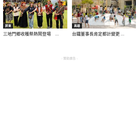
屏東
高雄
三地門鄉收穫祭熱鬧登場 ...
台鐵董事長肯定都計變更 ...
- 贊助廣告 -