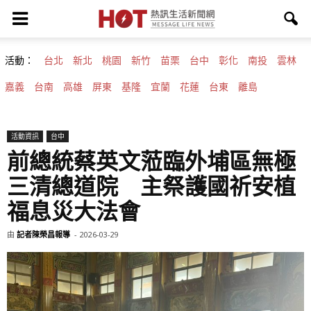
活動：
台北
新北
桃園
新竹
苗栗
台中
彰化
南投
雲林
嘉義
台南
高雄
屏東
基隆
宜蘭
花蓮
台東
離島
活動資訊
台中
前總統蔡英文蒞臨外埔區無極
三清總道院 主祭護國祈安植
福息災大法會
由
記者陳榮昌報導
-
2026-03-29