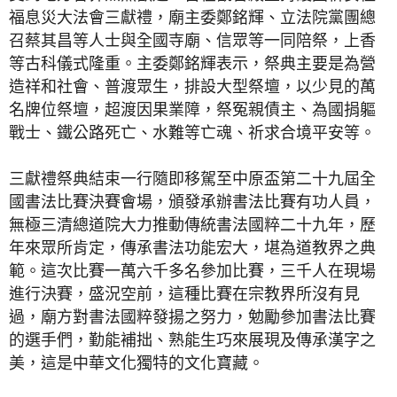
福息災大法會三獻禮，廟主委鄭銘輝、立法院黨團總
召蔡其昌等人士與全國寺廟、信眾等一同陪祭，上香
等古科儀式隆重。主委鄭銘輝表示，祭典主要是為營
造祥和社會、普渡眾生，排設大型祭壇，以少見的萬
名牌位祭壇，超渡因果業障，祭冤親債主、為國捐軀
戰士、鐵公路死亡、水難等亡魂、祈求合境平安等。
三獻禮祭典結束一行隨即移駕至中原盃第二十九屆全
國書法比賽決賽會場，頒發承辦書法比賽有功人員，
無極三清總道院大力推動傳統書法國粹二十九年，歷
年來眾所肯定，傳承書法功能宏大，堪為道教界之典
範。這次比賽一萬六千多名參加比賽，三千人在現場
進行決賽，盛況空前，這種比賽在宗教界所沒有見
過，廟方對書法國粹發揚之努力，勉勵參加書法比賽
的選手們，勤能補拙、熟能生巧來展現及傳承漢字之
美，這是中華文化獨特的文化寶藏。