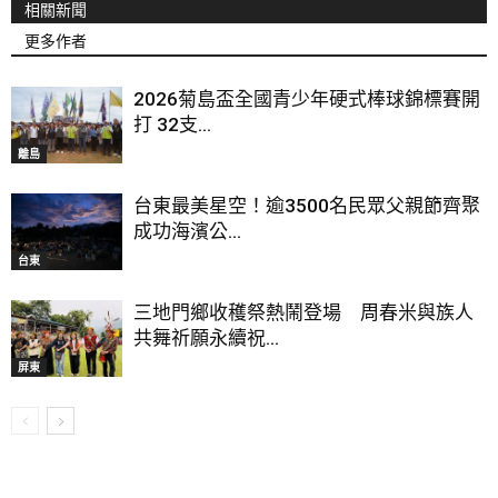
相關新聞
更多作者
2026菊島盃全國青少年硬式棒球錦標賽開
打 32支...
離島
台東最美星空！逾3500名民眾父親節齊聚
成功海濱公...
台東
三地門鄉收穫祭熱鬧登場 周春米與族人
共舞祈願永續祝...
屏東