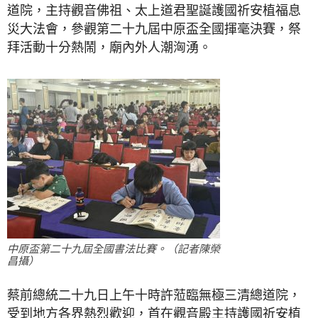
道院，主持觀音佛祖、太上道君聖誕護國祈安植福息
災大法會，參觀第二十九屆中原盃全國揮毫決賽，祭
拜活動十分熱鬧，廟內外人潮洶湧。
中原盃第二十九屆全國書法比賽。（記者陳榮
昌攝）
蔡前總統二十九日上午十時許蒞臨無極三清總道院，
受到地方各界熱烈歡迎，首在觀音殿主持護國祈安植