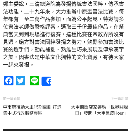
鄭主委說，三清總道院為發揚傳統書法國粹，傳承書
法功能，二十九年來，大力推辦中原盃書法比賽，每
年都有一至二萬作品參加，而為公平起見，特邀請多
位書法老師做嚴格評審，選取三千份最佳作品，在祭
典當天到到現場進行複賽，這種比賽在宗教界所沒有
見過，廟方對書法國粹發揚之努力，勉勵參加書法比
賽的選手們，勤能補拙、熟能生巧來展現及傳承漢字
之美，因書法是中華文化獨特的文化寶藏，有待大家
一起來發揚。
Facebook
Twitter
Line
Share
前一篇新聞
下一篇新聞
中市府推動大里15期重劃 打造
大甲商圈店家響應「世界關燈
集中式行政服務專區
日」發起「大甲黑皮Hour」