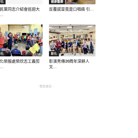
彰化
健康醫療
民黨同志介紹會巡迴大
反覆感冒竟是口咽癌 引...
..
彰化
彰化
化榮服處榮欣志工義剪
彰濱秀傳20周年深耕人
..
文...
- 贊助廣告 -