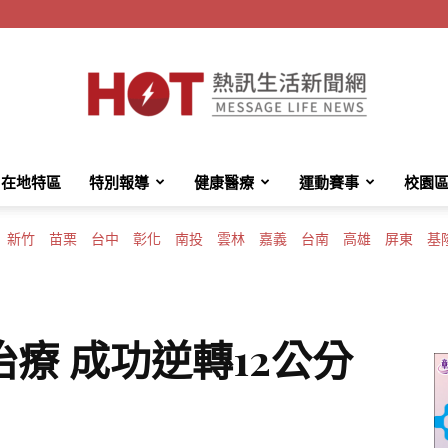
在地特區
特別報導
健康醫療
運動賽事
校園
HotMessage
新竹
苗栗
台中
彰化
南投
雲林
嘉義
台南
高雄
屏東
基
熱
療 成功逆轉12公分