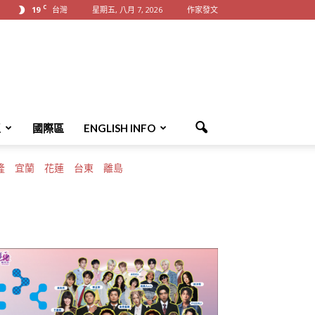
C
19
台灣
星期五, 八月 7, 2026
作家發文
區
國際區
ENGLISH INFO
隆
宜蘭
花蓮
台東
離島