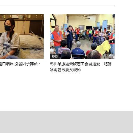
彰化
是口咽癌 引發因子非菸、
彰化榮服處榮欣志工義剪送愛 吃剉
冰消暑歡慶父親節