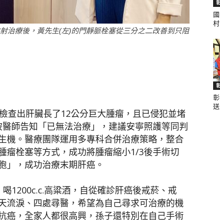
國
村.
放射治療後，黃先生(左)的門靜脈栓塞從三分之二改善到只阻
聞
彰
網
送.
檢查出肝臟長了12公分巨大腫瘤，且已侵犯並堵
，被醫師告知「已無法治療」，建議安寧照護等同判
生機。醫療團隊運用多專科合併治療策略，整合
腫瘤栓塞等方式，成功將腫瘤縮小1/3後手術切
胞」，成功治療末期肝癌。
1200c.c.高粱酒，自從確診肝癌後戒菸、戒
天流淚、四處尋醫，希望為自己尋求可治療的機
抗癌，全家人都很高興，孫子還特別在自己手術