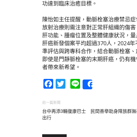
功達到臨床治癒目標。
陳怡如主任提醒，動脈栓塞治療禁忌症
放射治療則需注意對正常肝組織的傷害
肝功能、腫瘤位置及整體健康狀況，量
肝癌新發個案平均超過370人，2024
準評估與跨專科合作，結合動脈栓塞、
即使是門靜脈栓塞的末期肝癌，仍有機
者帶來新希望。
Facebook
Twitter
Line
Share
前一篇新聞
台中再添3輛復康巴士 民間善舉助身障族群無
出行