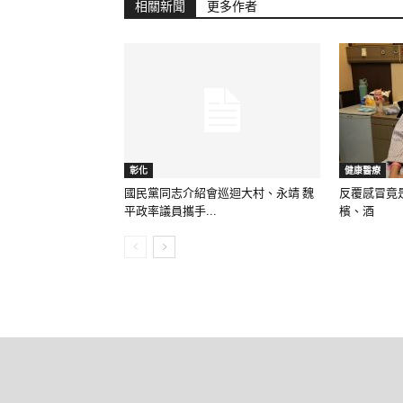
相關新聞
更多作者
彰化
健康醫療
國民黨同志介紹會巡迴大村、永靖 魏
反覆感冒竟
平政率議員攜手...
檳、酒