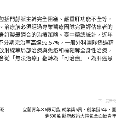
包括門靜脈主幹完全阻塞、嚴重肝功能不全等，
。治療前必須經過專業醫療團隊完整評估患者的
身訂製最適合的治療策略。臺中榮總統計，近年
年不分期完治率高達92.57%，一般外科團隊透過精
放射線等局部治療與免疫和標靶等全身性治療，
會從「無法治療」翻轉為「可治癒」，為肝癌患
下一篇新聞
礙
宜蘭青年✕5限可能 就業獎5萬、創業挺5年、圓
夢500萬 縣府政策大禮包全面挺青年