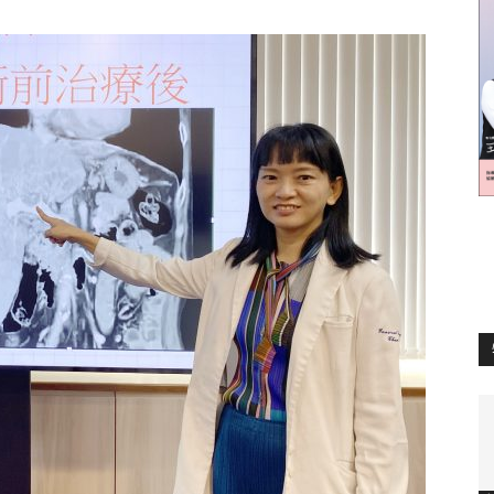
訊
生
活
新