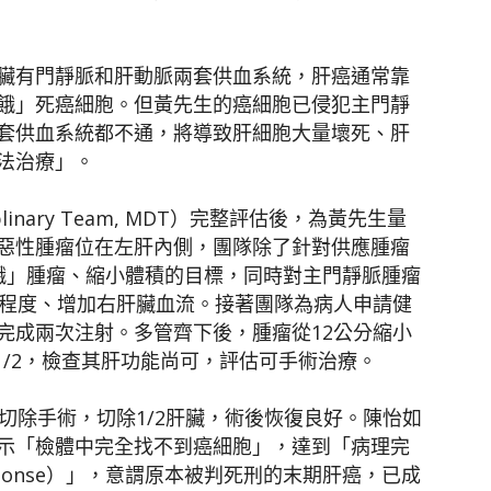
臟有門靜脈和肝動脈兩套供血系統，肝癌通常靠
餓」死癌細胞。但黃先生的癌細胞已侵犯主門靜
套供血系統都不通，將導致肝細胞大量壞死、肝
法治療」。
linary Team, MDT）完整評估後，為黃先生量
惡性腫瘤位在左肝內側，團隊除了針對供應腫瘤
餓」腫瘤、縮小體積的目標，同時對主門靜脈腫瘤
塞程度、增加右肝臟血流。接著團隊為病人申請健
完成兩次注射。多管齊下後，腫瘤從12公分縮小
到1/2，檢查其肝功能尚可，評估可手術治療。
切除手術，切除1/2肝臟，術後恢復良好。陳怡如
示「檢體中完全找不到癌細胞」，達到「病理完
te response）」，意謂原本被判死刑的末期肝癌，已成