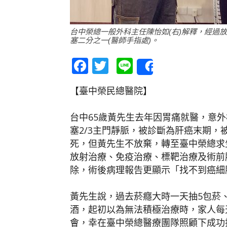
台中榮總一般外科主任陳怡如(右)解釋，經過
塞二分之一(醫師手指處)。
Facebook
Twitter
Line
Share
【臺中榮民總醫院】
台中65歲黃先生去年因胃痛就醫，意外
塞2/3主門靜脈，被診斷為肝癌末期
死，但黃先生不放棄，轉至臺中榮總求
放射治療、免疫治療、標靶治療及術前
除，術後病理報告更顯示「找不到癌細
黃先生說，過去菸癮大時一天抽5包菸、喝
酒，起初以為無法積極治療時，家人每
會，幸在臺中榮總醫療團隊照顧下成功