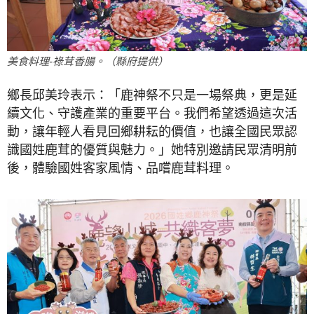
美食料理-祿茸香腸。（縣府提供）
鄉長邱美玲表示：「鹿神祭不只是一場祭典，更是延
續文化、守護產業的重要平台。我們希望透過這次活
動，讓年輕人看見回鄉耕耘的價值，也讓全國民眾認
識國姓鹿茸的優質與魅力。」她特別邀請民眾清明前
後，體驗國姓客家風情、品嚐鹿茸料理。