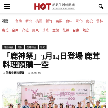
活動：
台北
新北
桃園
新竹
苗栗
台中
彰化
南投
雲林
嘉義
台南
高雄
屏東
基隆
宜蘭
花蓮
台東
離島
活動資訊
南投
在地特區
新聞
「鹿神祭」3月14日登場 鹿茸
料理預購一空
由
記者吳素珍報導
-
2026-03-06