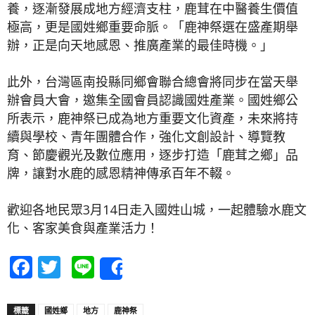
養，逐漸發展成地方經濟支柱，鹿茸在中醫養生價值
極高，更是國姓鄉重要命脈。「鹿神祭選在盛產期舉
辦，正是向天地感恩、推廣產業的最佳時機。」
此外，台灣區南投縣同鄉會聯合總會將同步在當天舉
辦會員大會，邀集全國會員認識國姓產業。國姓鄉公
所表示，鹿神祭已成為地方重要文化資產，未來將持
續與學校、青年團體合作，強化文創設計、導覽教
育、節慶觀光及數位應用，逐步打造「鹿茸之鄉」品
牌，讓對水鹿的感恩精神傳承百年不輟。
歡迎各地民眾3月14日走入國姓山城，一起體驗水鹿文
化、客家美食與產業活力！
Facebook
Twitter
Line
Share
標籤
國姓鄉
地方
鹿神祭