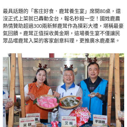
最具話題的「客庄好食．鹿茸養生宴」席開80桌，還
沒正式上菜就已轟動全台，報名秒殺一空！國姓鹿農
熱情贊助超過300兩新鮮鹿茸作為摸彩大禮，堪稱最豪
氣回饋。鹿茸正值採收黃金期，這場養生宴不僅讓民
眾品嚐鹿茸入菜的客家創意料理，更推廣水鹿產業。