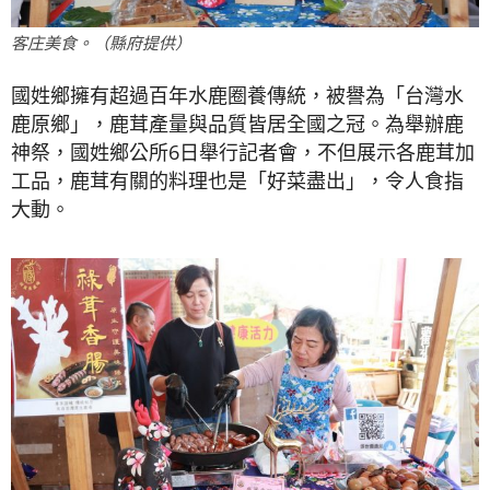
客庄美食。（縣府提供）
國姓鄉擁有超過百年水鹿圈養傳統，被譽為「台灣水
鹿原鄉」，鹿茸產量與品質皆居全國之冠。為舉辦鹿
神祭，國姓鄉公所6日舉行記者會，不但展示各鹿茸加
工品，鹿茸有關的料理也是「好菜盡出」，令人食指
大動。