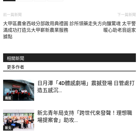
前一篇新聞
下一篇新聞
大甲區農會西岐分部啟用典禮圓
診所領藥走失方向釀驚魂 太平警
滿成功打造北大甲嶄新農業服務
暖心助老翁返家
據點
相關新聞
更多作者
日月潭「4D體感劇場」震撼登場 日管處打
造五感沉...
南投
新北青年局支持「跨世代來發聲！理想職
場提案會」助攻...
新北