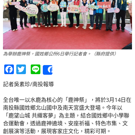
為舉辦鹿神祭，國姓鄉公所6日舉行記者會。（縣府提供）
Facebook
Twitter
Line
Share
記者吳素珍/南投報導
全台唯一以水鹿為核心的「鹿神祭」，將於3月14日在
南投縣國姓鄉北山國中及南天宮盛大登場。今年以
「鹿望山城 共織客夢」為主題，結合國姓鄉中小學聯
合運動會，透過鹿神遶境、安座祈福、特色市集、文
創展演等活動，展現客家庄文化，精彩可期。