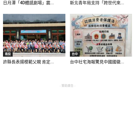
日月潭「4D體感劇場」震...
新北青年局支持「跨世代來...
南投
台中
許縣長表揚模範父親 肯定...
台中社宅海報驚見中國國徽...
- 贊助廣告 -