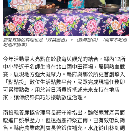
鹿茸有關的料理也是「好菜盡出」。（縣府提供）（開車不喝酒
喝酒不開車）
今年活動最大亮點在於教育與觀光的結合，鄉內12所
中小學近千名師生將在北山國中田徑場，展開熱血競
賽，展現地方強大凝聚力。縣府與鄉公所更首創導入
「點點投」數位生活點數平台，民眾完成現場任務即
可累積點數，用於當日消費折抵或未來支持在地店
家，讓傳統祭典巧妙接軌數位治理。
南投縣養鹿協會理事長羅守裕指出，雖然鹿茸產業面
臨進口競爭壓力，但透過鹿神祭宣傳，已有效帶動銷
售。縣府農業處副處長曾銀位補充，水鹿從山林到飼