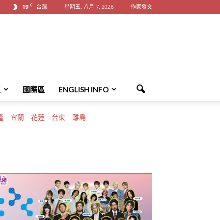
C
19
台灣
星期五, 八月 7, 2026
作家發文
區
國際區
ENGLISH INFO
隆
宜蘭
花蓮
台東
離島