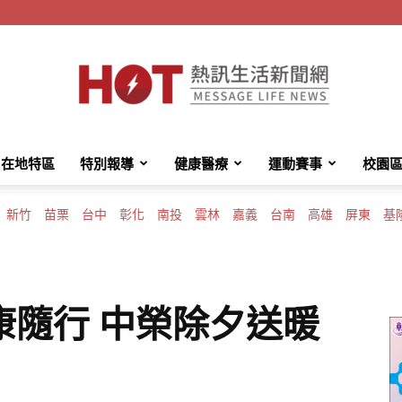
在地特區
特別報導
健康醫療
運動賽事
校園
HotMessage
新竹
苗栗
台中
彰化
南投
雲林
嘉義
台南
高雄
屏東
基
熱
康隨行 中榮除夕送暖