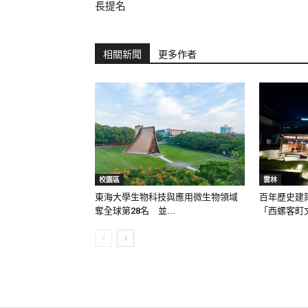
長提名
相關新聞
更多作者
校園區
雲林
東海大學生物科技與應用微生物領域
百年歷史建
奪全球第28名 並...
「西螺客町文