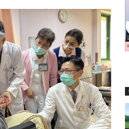
訊
生
活
新