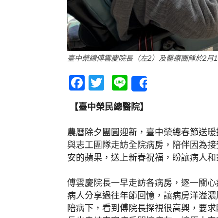
臺中榮總傅雲慶院長（左2）及醫療團隊於2月
Facebook
Twitter
Line
Share
【臺中榮民總醫院】
農曆除夕團圓迎新，臺中榮總春節送暖
與志工團隊走訪全院病房，陪伴因為接
安的蘋果，送上新春祝福，盼讓病人和
傅雲慶院長一早走訪各病房，逐一關心
病人分享過往年節回憶，讓病房洋溢濃
陪病下，看到傅院長探視很高興，要求