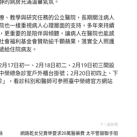
靜的病房充滿溫馨氣氛。
療、教學與研究任務的公立醫院，長期關注病人
院也一樣重視病人心理層面的支持，多年來持續
，更重要的是陪伴與傾聽，讓病人在醫院也能感
社會福利基金會贊助逾千顆蘋果，落實全人照護
遞給住院病友。
17日初一、2月18日初二、2月19日初三開設
中榮總急診室戶外櫃台掛號；2月20日初四上、下
門診」，看診科別和醫師可參照臺中榮總官方網站
下一篇新聞
縣
網路乾女兒賣慘要求20萬醫藥費 太平警銀聯手阻