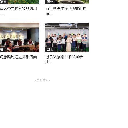
校園區
雲林
海大學生物科技與應用
百年歷史建築「西螺街長
..
宿...
新聞
新北
海豚颱風逼近北部海面
可食又療癒！第13屆新
北...
- 贊助廣告 -