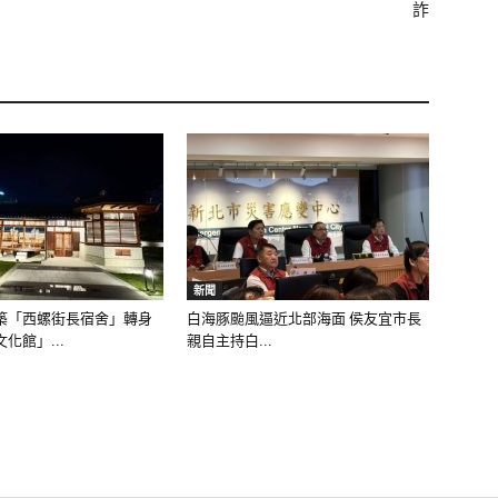
詐
新聞
築「西螺街長宿舍」轉身
白海豚颱風逼近北部海面 侯友宜市長
化館」...
親自主持白...