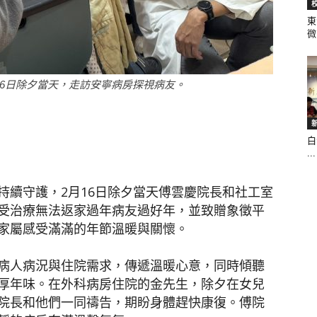
東
微.
聞
16日除夕當天，走訪安寧病房探視病友。
白
網
...
持續守護，2月16日除夕當天傅雲慶院長和社工室
受治療無法返家過年病友過好年，並致贈象徵平
家屬感受滿滿的年節溫暖與關懷。
病人病況與住院需求，傳遞溫暖心意，同時傾聽
厚年味。在外科病房住院的金先生，除夕在女兒
院長和他們一同禱告，期盼身體趕快康復。傅院