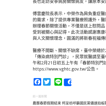
長也走訪安寧病房關懷病友，讓原本安
傅雲慶院長表示，中榮作為肩負重症醫
的需求，除了提供專業醫療照護外，醫
辦理春節關懷活動，不僅是送上慰問品
受到被關心與記得。此次活動感謝惠康
與人文關懷理念，圓滿的將新春祝福傳
醫療不間斷、關懷不缺席，臺中榮總於2月
「傳染病特別門診」，民眾就醫請至臺
午和2月21日初五上午有「春節特別
https://www.vghtc.gov.tw/公告。
Facebook
Twitter
Line
Share
前一篇新聞
農曆春節假期結束 柯呈枋呼籲國民黨儘速拍板