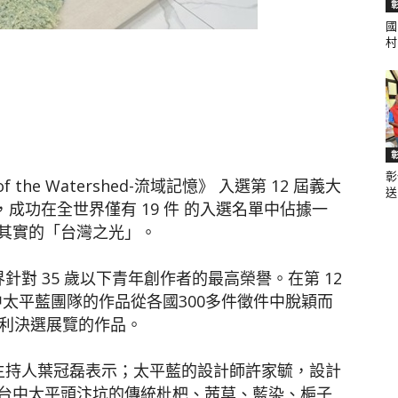
國
村.
聞
彰
網
the Watershed-流域記憶》 入選第 12 屆義大
送.
rd），成功在全世界僅有 19 件 的入選名單中佔據一
其實的「台灣之光」。
對 35 歲以下青年創作者的最高榮譽。在第 12
台中太平藍團隊的作品從各國300多件徵件中脫穎而
大利決選展覽的作品。
主持人葉冠磊表示；太平藍的設計師許家毓，設計
台中太平頭汴坑的傳統枇杷、茜草、藍染、梔子