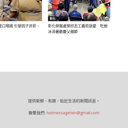
彰化
是口咽癌 引發因子非菸、
彰化榮服處榮欣志工義剪送愛 吃剉
冰消暑歡慶父親節
提供新鮮、有趣、貼近生活的新聞訊息。
聯繫我們:
hotmessagetwn@gmail.com