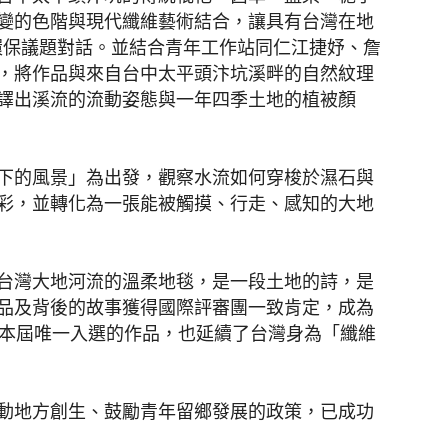
變的色階與現代纖維藝術結合，讓具有台灣在地
代環保議題對話。並結合青年工作站同仁江捷妤、詹
，將作品與來自台中太平頭汴坑溪畔的自然紋理
譯出溪流的流動姿態與一年四季土地的植被顏
下的風景」為出發，觀察水流如何穿梭於濕石與
彩，並轉化為一張能被觸摸、行走、感知的大地
台灣大地河流的溫柔地毯，是一段土地的詩，是
品及背後的故事獲得國際評審團一致肯定，成為
在本屆唯一入選的作品，也延續了台灣身為「纖維
動地方創生、鼓勵青年留鄉發展的政策，已成功