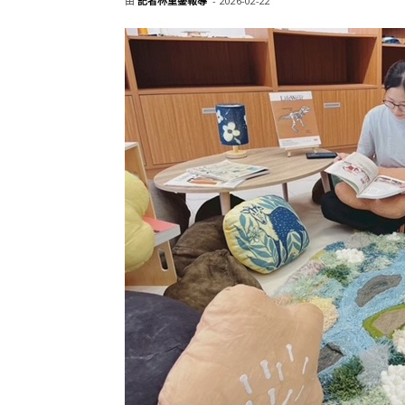
由
記者林重鎣報導
-
2026-02-22