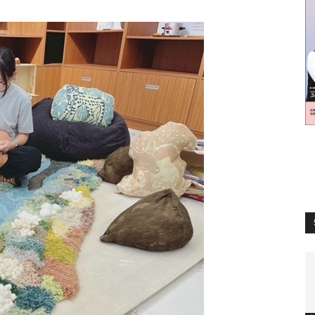
訊
生
活
新