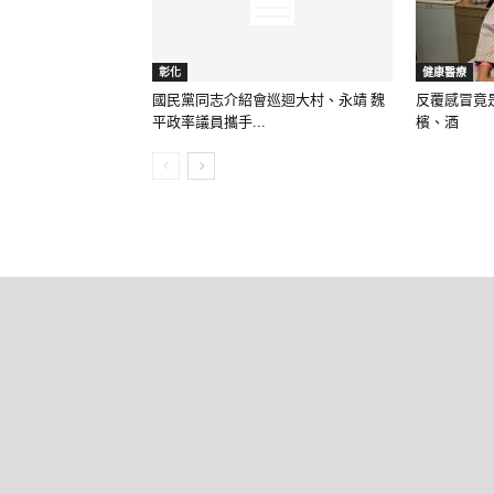
彰化
健康醫療
國民黨同志介紹會巡迴大村、永靖 魏
反覆感冒竟
平政率議員攜手...
檳、酒