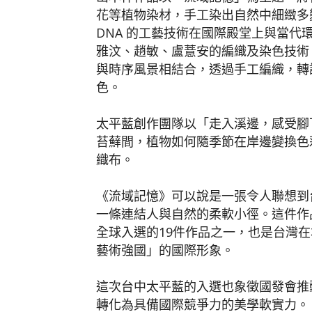
花等植物染材，手工染出自然中細緻多
DNA 的工藝技術在國際殿堂上與當
雅汶、趙敏、盧薏安的編織及染色技術
與時序風景相結合，透過手工編織，轉
色。
太平藍創作團隊以「走入溪邊，感受腳
苔蘚間，植物如何隨季節在岸邊變換色
織布。
《流域記憶》可以說是一張令人聯想到
一條連結人與自然的柔軟小徑。這件作
全球入選的19件作品之一，也是台灣
藝術強國」的國際形象。
這次台中太平藍的入選也象徵國發會推
轉化為具備國際競爭力的美學軟實力。