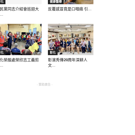
彰化
健康醫療
民黨同志介紹會巡迴大
反覆感冒竟是口咽癌 引...
..
彰化
彰化
化榮服處榮欣志工義剪
彰濱秀傳20周年深耕人
..
文...
- 贊助廣告 -