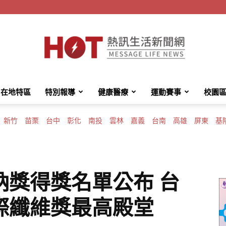
在地特區
特別報導
健康醫療
運動賽事
校園
HotMessage
新竹
苗栗
台中
彰化
南投
雲林
嘉義
台南
高雄
屏東
基
熱
納獎得獎名單公布 台
際纖維獎最高殿堂