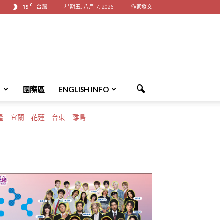
C
19
台灣
星期五, 八月 7, 2026
作家發文
區
國際區
ENGLISH INFO
隆
宜蘭
花蓮
台東
離島