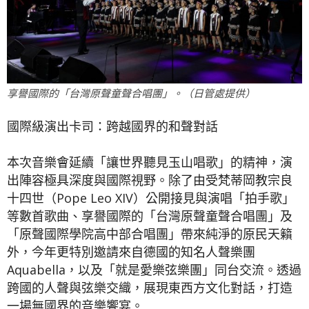
享譽國際的「台灣原聲童聲合唱團」。（日管處提供）
國際級演出卡司：跨越國界的和聲對話
本次音樂會延續「讓世界聽見玉山唱歌」的精神，演
出陣容極具深度與國際視野。除了由受梵蒂岡教宗良
十四世（Pope Leo XIV）公開接見與演唱「拍手歌」
等數首歌曲、享譽國際的「台灣原聲童聲合唱團」及
「原聲國際學院高中部合唱團」帶來純淨的原民天籟
外，今年更特別邀請來自德國的知名人聲樂團
Aquabella，以及「就是愛樂弦樂團」同台交流。透過
跨國的人聲與弦樂交織，展現東西方文化對話，打造
一場無國界的音樂饗宴。