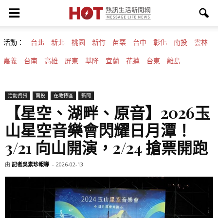
活動：
台北
新北
桃園
新竹
苗栗
台中
彰化
南投
雲林
嘉義
台南
高雄
屏東
基隆
宜蘭
花蓮
台東
離島
活動資訊
南投
在地特區
新聞
【星空、湖畔、原音】2026玉
山星空音樂會閃耀日月潭！
3/21 向山開演，2/24 搶票開跑
由
記者吳素珍報導
-
2026-02-13