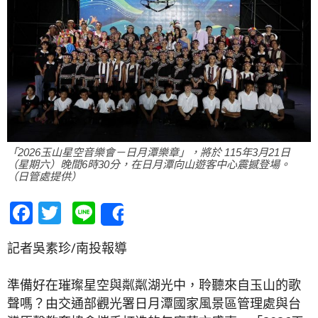
「2026玉山星空音樂會－日月潭樂章」，將於 115年3月21日
（星期六）晚間6時30分，在日月潭向山遊客中心震撼登場。
（日管處提供）
Facebook
Twitter
Line
Share
記者吳素珍/南投報導
準備好在璀璨星空與粼粼湖光中，聆聽來自玉山的歌
聲嗎？由交通部觀光署日月潭國家風景區管理處與台