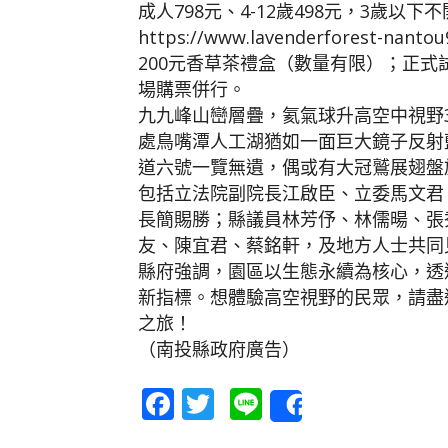
成人798元、4-12歲498元，3歲以下
https://www.lavenderforest
200元香草茶禮盒（數量有限）；正式
場購票併行。
九九峰山巒層疊，氦氣球升高空中視野
處鳥嘴潭人工湖猶如一面巨大鏡子反射
道六號一覽無遺，偶或有大冠鷲展翅盤
包括立法院副院長江啟臣、立委馬文君
長簡賜勝；縣議員林芳伃、林儒暘、張
友、陳宜君、蔡銘軒，及地方人士共同
縣府強調，園區以生態永續為核心，透
新指標。想體驗高空視野的民眾，請盡
之旅！
（南投縣政府廣告）
Facebook
Twitter
Line
Share