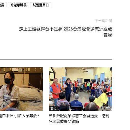
院長
許淑華縣長
試營運首日
下一篇新聞
走上主燈觀禮台不是夢 2026台灣燈會邀您近距離
賞燈
彰化
是口咽癌 引發因子非菸、
彰化榮服處榮欣志工義剪送愛 吃剉
冰消暑歡慶父親節