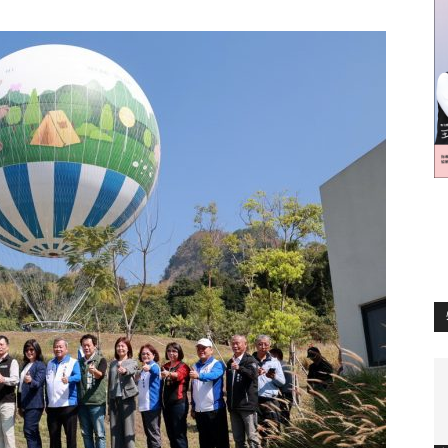
訊
生
活
新