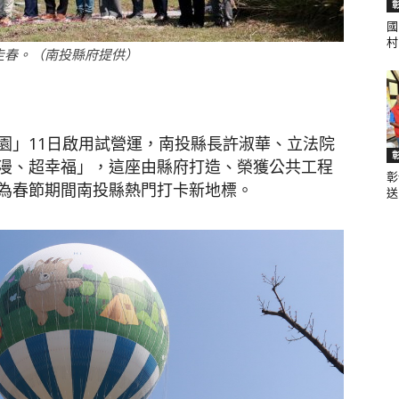
國
村.
走春。（南投縣府提供）
聞
園」11日啟用試營運，南投縣長許淑華、立法院
漫、超幸福」，這座由縣府打造、榮獲公共工程
彰
網
為春節期間南投縣熱門打卡新地標。
送.