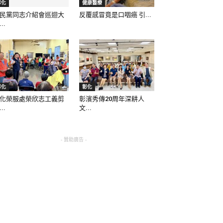
彰化
健康醫療
民黨同志介紹會巡迴大
反覆感冒竟是口咽癌 引...
..
彰化
彰化
化榮服處榮欣志工義剪
彰濱秀傳20周年深耕人
..
文...
- 贊助廣告 -