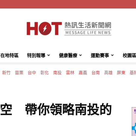
在地特區
特別報導
健康醫療
運動賽事
校園
HotMessage
新竹
苗栗
台中
彰化
南投
雲林
嘉義
台南
高雄
屏東
基
熱
高空 帶你領略南投的