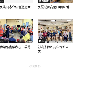
彰化
健康醫療
民黨同志介紹會巡迴大
反覆感冒竟是口咽癌 引...
..
彰化
彰化
化榮服處榮欣志工義剪
彰濱秀傳20周年深耕人
..
文...
- 贊助廣告 -