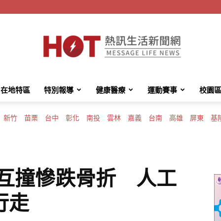
在地特區
特別報導
健康醫療
運動賽事
校園
HotMessage
新竹
苗栗
台中
彰化
南投
雲林
嘉義
台南
高雄
屏東
基
熱
路互撞慘跌骨折 人工
行走