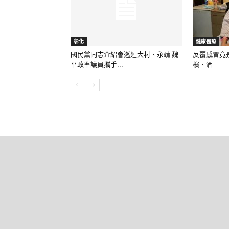
彰化
健康醫療
國民黨同志介紹會巡迴大村、永靖 魏
反覆感冒竟
平政率議員攜手...
檳、酒