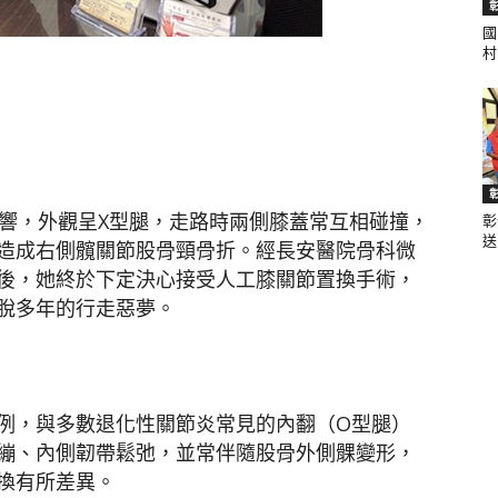
國
村.
聞
影響，外觀呈X型腿，走路時兩側膝蓋常互相碰撞，
彰
網
送.
造成右側髖關節股骨頸骨折。經長安醫院骨科微
後，她終於下定決心接受人工膝關節置換手術，
脫多年的行走惡夢。
例，與多數退化性關節炎常見的內翻（O型腿）
繃、內側韌帶鬆弛，並常伴隨股骨外側髁變形，
換有所差異。