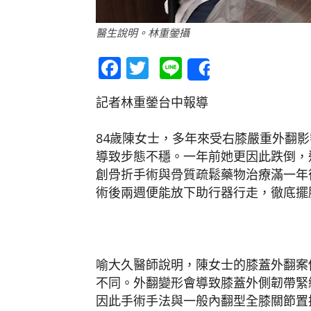
醫生說明。林重鎣攝
Facebook
Twitter
Line
Share
記者林重鎣台中報導
84歲陳女士，多年來受右膝嚴重外翻
導致步態不穩。一年前她更因此跌倒，
創骨折手術與骨質疏鬆藥物治療滿一年
術後兩週便能放下助行器行走，徹底擺
喻大久醫師說明，陳女士的膝蓋外翻案
不同。外翻變形會導致膝蓋外側韌帶緊
因此手術手法與一般內翻型全膝關節置