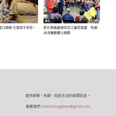
彰化
是口咽癌 引發因子非菸、
彰化榮服處榮欣志工義剪送愛 吃剉
冰消暑歡慶父親節
提供新鮮、有趣、貼近生活的新聞訊息。
聯繫我們:
hotmessagetwn@gmail.com