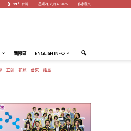
C
19
台灣
星期四, 八月 6, 2026
作家發文
區
國際區
ENGLISH INFO
隆
宜蘭
花蓮
台東
離島