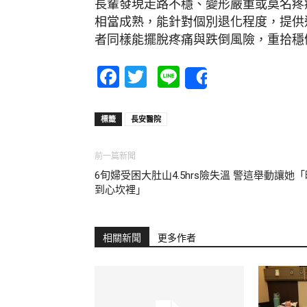
長輩發現走路不穩、變形嚴重或莫名疼
相當成熟，能針對個別退化程度，提供
者同樣能擺脫疼痛與跌倒風險，重拾穩
Facebook
Twitter
Line
Share
標籤
長安醫院
前一篇新聞
6旬婦受困大肚山4.5hrs險失溫 警這舉動讓她「
到心坎裡」
相關新聞
更多作者