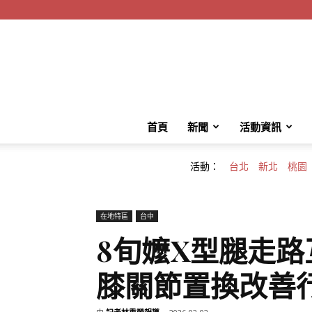
首頁
新聞
活動資訊
活動：
台北
新北
桃園
在地特區
台中
8旬嬤X型腿走
膝關節置換改善