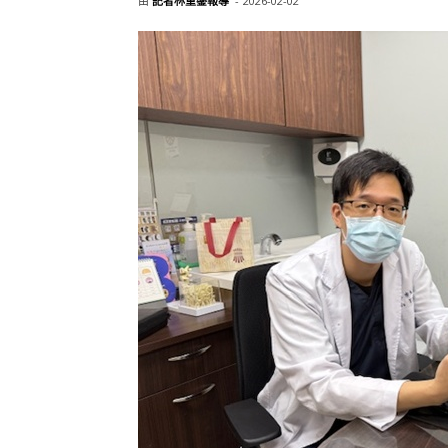
由
記者林重鎣報導
-
2026-02-02