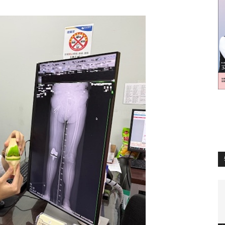
訊
生
活
新