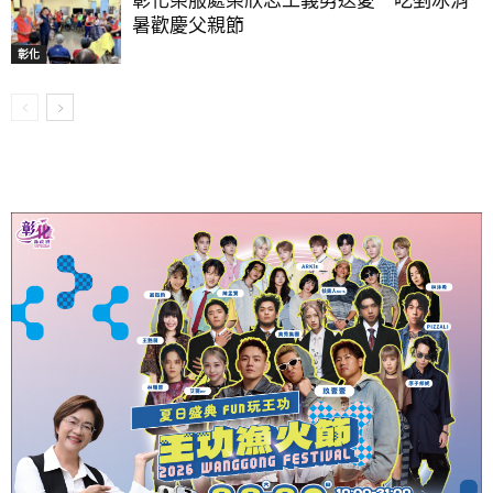
彰化榮服處榮欣志工義剪送愛 吃剉冰消
暑歡慶父親節
彰化