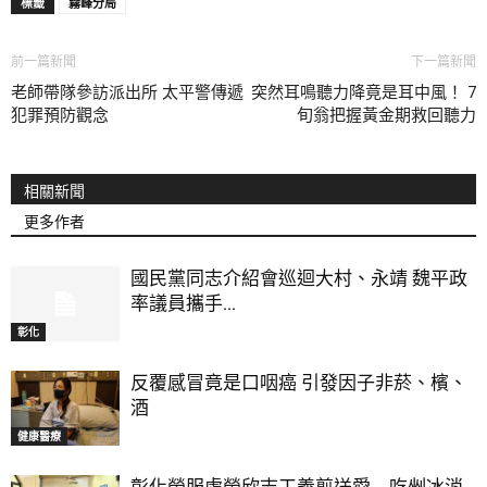
標籤
霧峰分局
前一篇新聞
下一篇新聞
老師帶隊參訪派出所 太平警傳遞
突然耳鳴聽力降竟是耳中風！ 7
犯罪預防觀念
旬翁把握黃金期救回聽力
相關新聞
更多作者
國民黨同志介紹會巡迴大村、永靖 魏平政
率議員攜手...
彰化
反覆感冒竟是口咽癌 引發因子非菸、檳、
酒
健康醫療