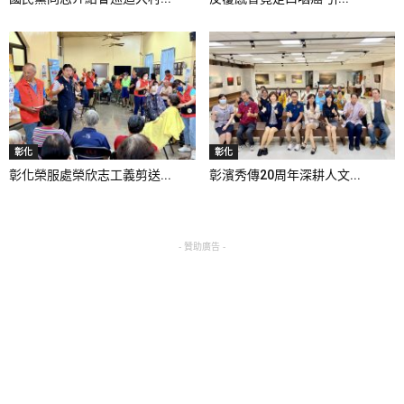
彰化
彰化
彰化榮服處榮欣志工義剪送...
彰濱秀傳20周年深耕人文...
- 贊助廣告 -