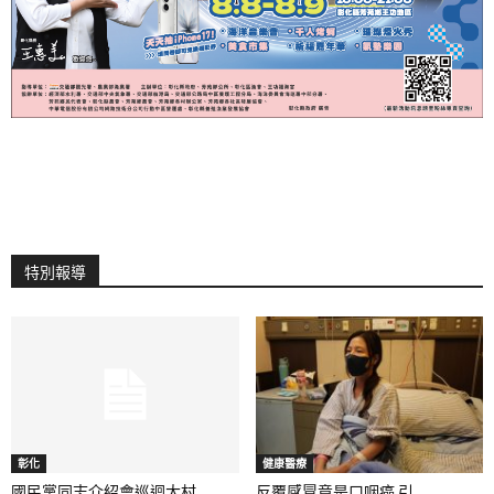
特別報導
彰化
健康醫療
國民黨同志介紹會巡迴大村...
反覆感冒竟是口咽癌 引...