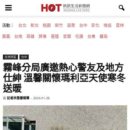
活動：
台北
新北
桃園
新竹
苗栗
台中
彰化
南投
雲林
嘉義
台南
高雄
屏東
基隆
宜蘭
花蓮
台東
離島
在地特區
台中
霧峰分局廣邀熱心警友及地方
仕紳 溫馨關懷瑪利亞天使寒冬
送暖
由
記者林重鎣報導
-
2026-01-28