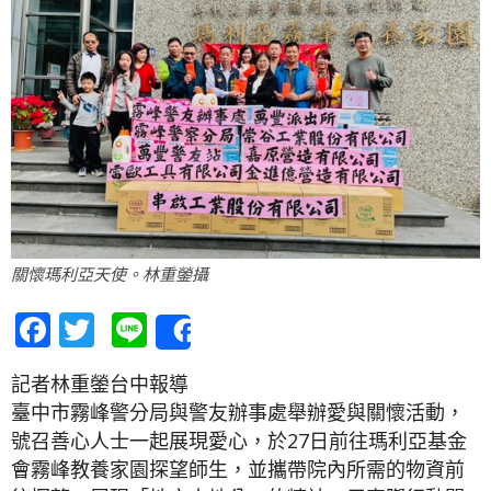
關懷瑪利亞天使。林重鎣攝
Facebook
Twitter
Line
Share
記者林重鎣台中報導
臺中市霧峰警分局與警友辦事處舉辦愛與關懷活動，
號召善心人士一起展現愛心，於27日前往瑪利亞基金
會霧峰教養家園探望師生，並攜帶院內所需的物資前