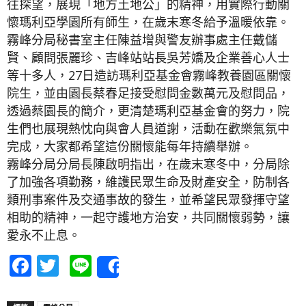
往探望，展現「地方土地公」的精神，用實際行動關
懷瑪利亞學園所有師生，在歲末寒冬給予溫暖依靠。
霧峰分局秘書室主任陳益增與警友辦事處主任戴儲
賢、顧問張麗珍、吉峰站站長吳芳嬌及企業善心人士
等十多人，27日造訪瑪利亞基金會霧峰教養園區關懷
院生，並由園長蔡春足接受慰問金數萬元及慰問品，
透過蔡園長的簡介，更清楚瑪利亞基金會的努力，院
生們也展現熱忱向與會人員道謝，活動在歡樂氣氛中
完成，大家都希望這份關懷能每年持續舉辦。
霧峰分局分局長陳啟明指出，在歲末寒冬中，分局除
了加強各項勤務，維護民眾生命及財產安全，防制各
類刑事案件及交通事故的發生，並希望民眾發揮守望
相助的精神，一起守護地方治安，共同關懷弱勢，讓
愛永不止息。
Facebook
Twitter
Line
Share