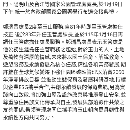
門、陽明山及台江等國家公園管理處處長,於1月19日
下午,統一於內政部國家公園署舉行布達交接典禮。
鄭瑞昌處長2度至玉山服務,自81年時即至玉管處擔任
技正,後於83年升任玉管處課長,並於115年1月16日再
調任玉管處擔任處長職務。鄭瑞昌處長表示玉管處是
他公務生涯擔任主管職務之起始,對於玉山的人、土地
及萬物有深厚的情感,未來將以國土保育、解說教育、
遊憩服務及永續發展為核心任務,精進各項業務發展,期
許能在全球氣候變遷下強化園區碳匯管理以落實2050
年淨零排放目標,並推動生態保育及發展科研基地,持續
與企業ESG攜手合作,共創永續發展的保育典範,另為實
踐向山致敬,將加強山屋及設施改善與推廣登山安全,並
尊重原住民族文化傳承與自主,發展與部落夥伴共榮之
友善關係,帶領管理處同仁攜手將玉山朝向更具韌性與
永續性方向共同努力。