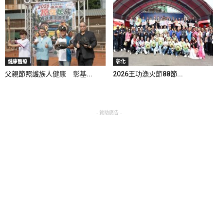
健康醫療
彰化
父親節照護族人健康 彰基...
2026王功漁火節88節...
- 贊助廣告 -