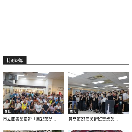
特別報導
彰化
彰化
市立圖書館舉辦「墨彩築夢...
員高第23屆美術班畢業美...