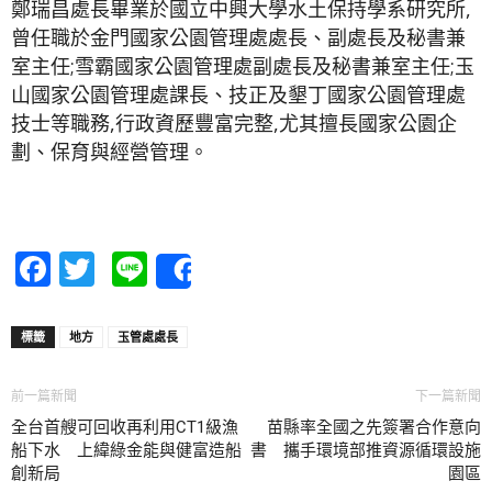
鄭瑞昌處長畢業於國立中興大學水土保持學系研究所,
曾任職於金門國家公園管理處處長、副處長及秘書兼
室主任;雪霸國家公園管理處副處長及秘書兼室主任;玉
山國家公園管理處課長、技正及墾丁國家公園管理處
技士等職務,行政資歷豐富完整,尤其擅長國家公園企
劃、保育與經營管理。
Facebook
Twitter
Line
Share
標籤
地方
玉管處處長
前一篇新聞
下一篇新聞
全台首艘可回收再利用CT1級漁
苗縣率全國之先簽署合作意向
船下水 上緯綠金能與健富造船
書 攜手環境部推資源循環設施
創新局
園區