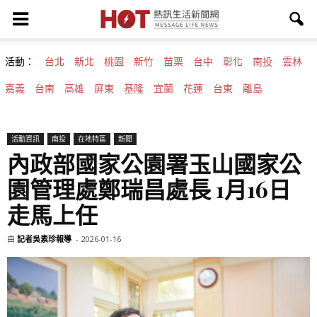
活動：
台北
新北
桃園
新竹
苗栗
台中
彰化
南投
雲林
嘉義
台南
高雄
屏東
基隆
宜蘭
花蓮
台東
離島
活動資訊
南投
在地特區
新聞
內政部國家公園署玉山國家公
園管理處鄭瑞昌處長 1月16日
走馬上任
由
記者吳素珍報導
-
2026-01-16