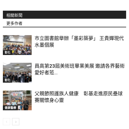
相關新聞
更多作者
市立圖書館舉辦「墨彩築夢」 王貴嬋現代
水墨個展
彰化
員高第23屆美術班畢業美展 邀請各界藝術
愛好者蒞...
彰化
父親節照護族人健康 彰基走進原民壘球
賽關懷身心靈
健康醫療