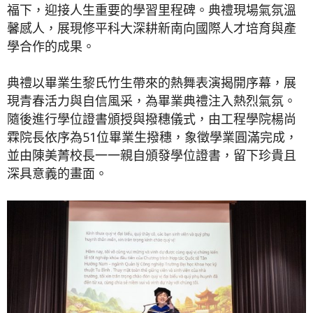
福下，迎接人生重要的學習里程碑。典禮現場氣氛溫
馨感人，展現修平科大深耕新南向國際人才培育與產
學合作的成果。
典禮以畢業生黎氏竹生帶來的熱舞表演揭開序幕，展
現青春活力與自信風采，為畢業典禮注入熱烈氣氛。
隨後進行學位證書頒授與撥穗儀式，由工程學院楊尚
霖院長依序為51位畢業生撥穗，象徵學業圓滿完成，
並由
陳美菁
校長一一親自頒發學位證書，留下珍貴且
深具意義的畫面。