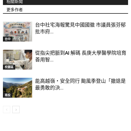
相關新聞
更多作者
台中社宅海報驚見中國國徽 市議員張芬郁
批市府...
台中
從指尖把脈到AI 解碼 長庚大學醫學院培育
善用智...
校園區
能高越嶺‧安全同行 颱風季登山「撤退是
最勇敢的決...
南投