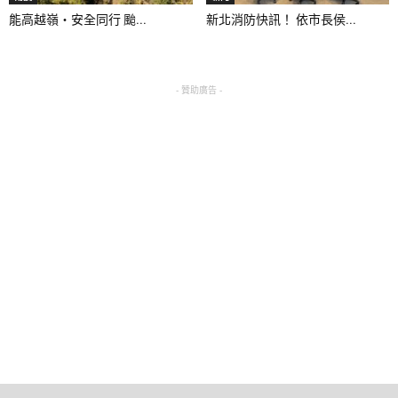
能高越嶺‧安全同行 颱...
新北消防快訊！ 依市長侯...
- 贊助廣告 -