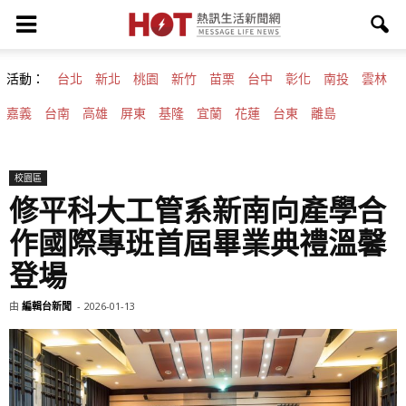
活動：
台北
新北
桃園
新竹
苗栗
台中
彰化
南投
雲林
嘉義
台南
高雄
屏東
基隆
宜蘭
花蓮
台東
離島
校園區
修平科大工管系新南向產學合
作國際專班首屆畢業典禮溫馨
登場
由
編輯台新聞
-
2026-01-13