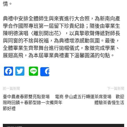
情。
典禮中安排全體師生與來賓進行大合照，為新南向產
學合作國際專班第一屆留下珍貴紀錄；隨後由畢業生
陳明德演唱〈離別開出花〉，以真摯歌聲傳遞對師長
與同窗的不捨與祝福，為典禮增添感動氛圍。最後，
全體畢業生齊聚舞台進行拋帽儀式，象徵完成學業、
展翅高飛，為本屆畢業典禮畫下溫馨圓滿的句點。
Facebook
Twitter
Line
Share
前一篇新聞
下一篇新聞
臺中農產春節雙亮點登場 電商
參山處五行轉運茶席登場 歡迎
限時回饋＋春節型錄一次備齊年
體驗茶香慢生活
節好禮