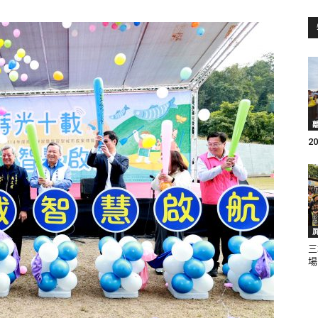
訊
生
2
活
三
場
新