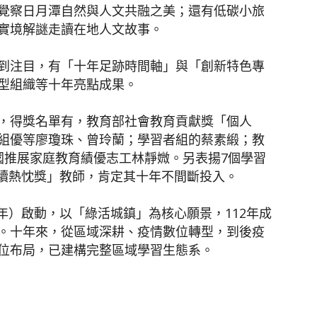
覺察日月潭自然與人文共融之美；還有低碳小旅
實境解謎走讀在地人文故事。
到注目，有「十年足跡時間軸」與「創新特色專
型組織等十年亮點成果。
，得獎名單有，教育部社會教育貢獻獎「個人
組優等廖瓊珠、曾玲蘭；學習者組的蔡素緞；教
國推展家庭教育績優志工林靜媺。另表揚7個學習
p持續熱忱獎」教師，肯定其十年不間斷投入。
6年）啟動，以「綠活城鎮」為核心願景，112年成
。十年來，從區域深耕、疫情數位轉型，到後疫
位布局，已建構完整區域學習生態系。