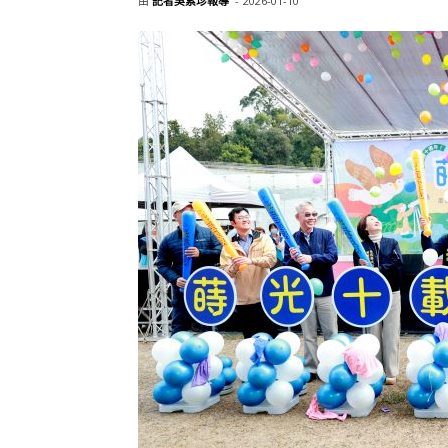
由
記者吳素珍報導
-
2026-01-10