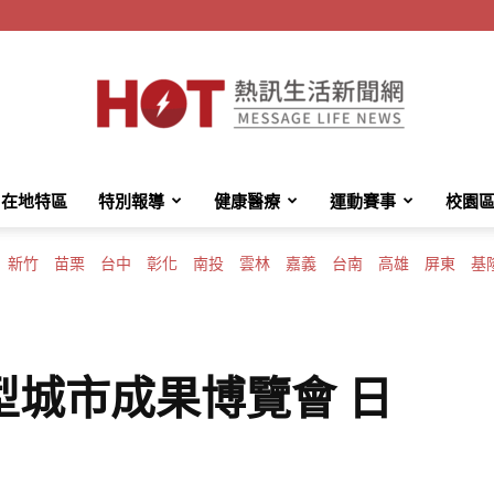
在地特區
特別報導
健康醫療
運動賽事
校園
HotMessage
新竹
苗栗
台中
彰化
南投
雲林
嘉義
台南
高雄
屏東
基
熱
型城市成果博覽會 日