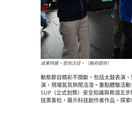
成果特展，受到注目。（縣府提供）
動態節目精彩不間斷，包括太鼓表演、
演，現場氣氛熱鬧活潑。重點體驗活動
SUP（立式划槳）安全知識與救溺五
技黑客松，展示科技創作者作品，探索