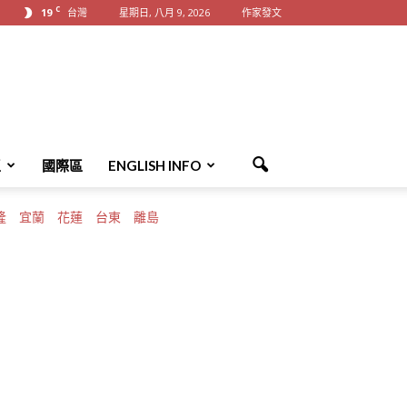
C
19
台灣
星期日, 八月 9, 2026
作家發文
區
國際區
ENGLISH INFO
隆
宜蘭
花蓮
台東
離島