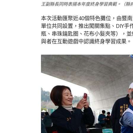
王副縣長同時表揚本年度終身學習典範。（縣
本次活動匯聚近40個特色攤位，由暨
單位共同設置，推出闖關集點、DIY
瓶、串珠鑰匙圈、花布小髮夾等），並
與者在互動遊戲中認識終身學習成果。