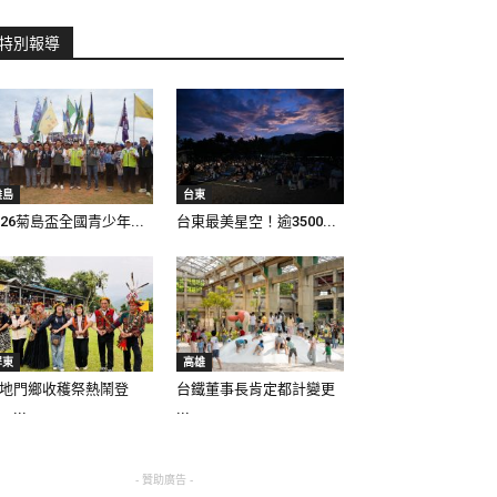
特別報導
離島
台東
026菊島盃全國青少年...
台東最美星空！逾3500...
屏東
高雄
地門鄉收穫祭熱鬧登
台鐵董事長肯定都計變更
 ...
...
- 贊助廣告 -