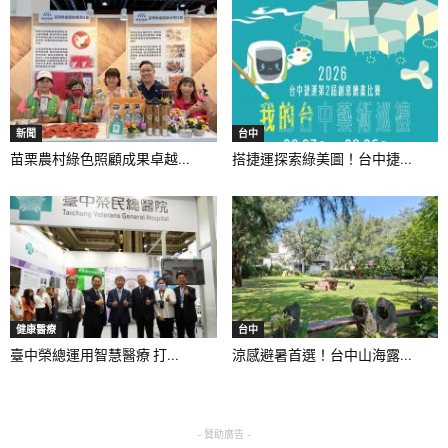
新聞
台中
苗栗農村綠色照顧成果卓越...
搭捷運探索綠美圖！台中捷...
健康醫療
台中
臺中榮總運用智慧醫療 打...
涼感避暑首選！台中山海露...
- 贊助廣告 -