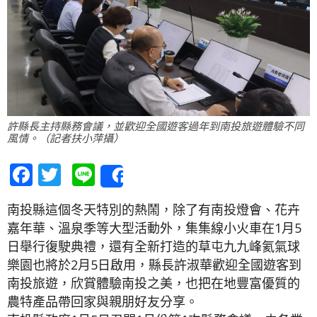
許縣長主持縣務會議，並歡迎全國遊客過年到南投旅遊體驗不同
風情。（記者扶小萍攝）
Facebook
Twitter
Line
Share
南投縣這個冬天特別的熱鬧，除了有南投燈會、花卉
嘉年華、溫泉季等大型活動外，集集線小火車在1月5
日舉行復駛典禮，還有全新打造的草屯九九峰氦氣球
樂園也將於2月5日啟用，縣長許淑華歡迎全國遊客到
南投旅遊，欣賞體驗南投之美，也把在地豐富優質的
農特產品帶回家與親朋好友分享。