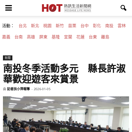
活動：
台北
新北
桃園
新竹
苗栗
台中
彰化
南投
雲林
嘉義
台南
高雄
屏東
基隆
宜蘭
花蓮
台東
離島
新聞
南投冬季活動多元 縣長許淑
華歡迎遊客來賞景
由
記者扶小萍報導
-
2026-01-05