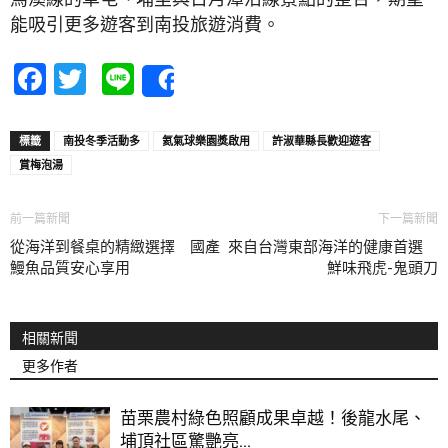
能吸引更多遊客到南投旅遊消費。
Facebook
Twitter
Line
Share
標籤
南投冬季活動多
氦氣球樂園獎啟用
許淑華縣長歡迎遊客
賞梅泡湯
前一篇新聞
下一篇新聞
從海洋到餐桌的精緻選擇 國產
來自台灣東部海洋的健康首選
鰻魚品質安心享用
鮮味飛虎-鬼頭刀
相關新聞
更多作者
苗栗農村綠色照顧成果卓越！後龍水尾、
埔頂社區驚艷亮...