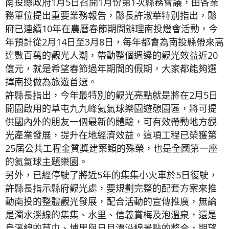
南投縣政府1月5日召開1月份第1次縣務會議，由各業
務單位提出重要業務報告，縣長許淑華特別指出，縣
府已連續10年在農曆春節期間辦理南投燈會活動，今
年預計從2月14日至3月8日，每年都會為南投縣帶來高
達數百萬的觀光人潮，帶動整個週邊的觀光效益近20
億元，就是希望春節過年期間的假期，大家都能夠選
擇南投做為旅遊首選。
許縣長指出，今年最特別的觀光亮點就是將在2月5日
開園啟用的草屯九九峰氦氣球樂園遊憩園區，將可提
供國內外的朋友一個最新的體驗，可有效帶動地方觀
光產業發展，提升在地經濟效益。這項工程已榮獲第
25屆公共工程金質獎建築類的殊榮，也是全國第一座
的氦氣球主題樂園。
另外，已經停駛了將近5年的集集小火車於5日復駛，
許縣長指示縣府觀光處，要規劃完整的配套方案來推
動南投的整體觀光發展，配合活動的宣傳推廣，無論
是濁水溪線的集集、水里、信義賞梅及泡溫泉，還是
烏溪線的草屯、埔里與日月潭沿線景點的整合，期望