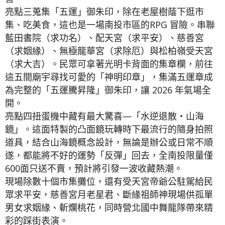
亮點三蒐集「五運」御朱印，除在老屋樹蔭下逛市
集、吃美食，這也是一場南投市區的RPG 冒險。串聯
藍田書院（求功名）、配天宮（求平安）、慈善宮
（求姻緣）、無極龍華宮（求除厄）與松柏嶺受天宮
（求大吉）。民眾可拿著光明卡背面的集章欄，前往
這五間廟宇尋找可愛的「神明印章」，集滿五運章成
為完整的「五運騰昇隆」御朱印，讓 2026 年氣場全
開。
亮點四扭蛋機中藏有最大驚喜—「水逆退散・山海
鏡」。這面特製的凸面鏡玩轉時下最流行的隨身拍照
道具，結合山海鏡概念設計，無論是辦公或日常不順
遂，都能將不好的運勢「反彈」回去，全南投限量僅
600面只送不賣，預計將引發一波收藏熱潮。
現場除數十個市集攤位，還有受天宮帝爺公駐駕給民
眾求平安，慈善宮月老星君、斷緣祖師神現場供孤單
男女求姻緣、斬爛桃花，同時營北國中舞龍隊帶來精
彩的踩街表演。