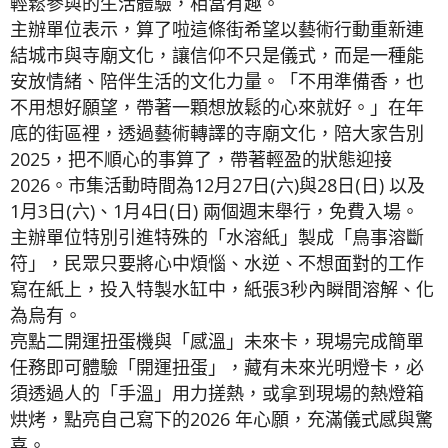
輕鬆參與的生活體驗，相當有趣。
主辦單位表示，算了啦這條街希望以藝術行動重新連
結城市與寺廟文化，讓信仰不只是儀式，而是一種能
安放情緒、陪伴生活的文化力量。「不用準備香，也
不用想好願望，帶著一顆想放鬆的心來就好。」在年
底的街區裡，透過藝術轉譯的寺廟文化，陪大家告別
2025，把不順心的事算了，帶著輕盈的狀態迎接
2026。市集活動時間為12月27日(六)與28日(日) 以及
1月3日(六)、1月4日(日) 兩個週末舉行，免費入場。
主辦單位特別引進特殊的「水溶紙」製成「鳥事溶斷
符」，民眾只要將心中煩惱、水逆、不想面對的工作
寫在紙上，投入特製水缸中，紙張3秒內瞬間溶解、化
為烏有。
亮點二開運扭蛋機與「感溫」未來卡，現場完成簡單
任務即可體驗「開運扭蛋」，藏有未來光明燈卡，必
須透過人的「手溫」用力搓熱，或拿到現場的熱燈箱
烘烤，點亮自己寫下的2026 年心願，充滿儀式感與驚
喜。