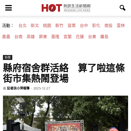
活動：
台北
新北
桃園
新竹
苗栗
台中
彰化
南投
雲林
嘉義
台南
高雄
屏東
基隆
宜蘭
花蓮
台東
離島
新聞
縣府宿舍群活絡 算了啦這條
街市集熱鬧登場
由
記者扶小萍報導
-
2025-12-27