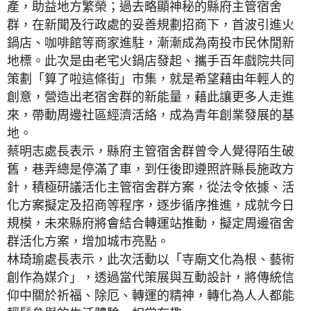
產，助益地方繁榮；過去略顯神秘的縣府主管宿舍
群，在新聞及行政處的妥善規劃招商下，首波引進火
鍋店、咖啡館等商家進駐，漸漸成為南投市民休閒新
地標。此次是由老宅火鍋店發起、攜手百年戲院共同
策劃「算了啦這條街」市集，就是希望藉由年輕人的
創意，營造出老宿舍群的新能量，藉此讓更多人走進
來，帶動周邊社區經濟活絡，成為青年創業發展的基
地。
蔡明志處長表示，縣府主管宿舍群曾令人覺得陌生破
舊，巷弄總是停滿了車，到任後即遵照許縣長施政方
針，積極研議活化主管宿舍群方案，從法令依據、活
化方案擬定及招商等程序，逐步循序推進，成就今日
規模，未來縣府將會結合轉運站推動，擬定周邊宿舍
群活化方案，增加城市亮點。
林琦瑜處長表示，此次活動以「寺廟文化為根、藝術
創作為媒介」，透過當代策展與互動設計，將傳統信
仰中關於祈福、除厄、轉運的精神，轉化為人人都能