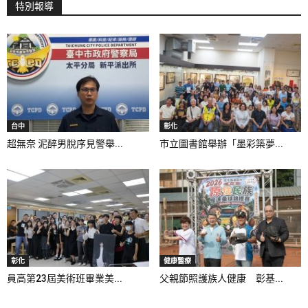
特別報導
台中
彰化
超無奈 泥醉男脫序見警舉...
市立圖書館舉辦「墨彩築夢...
彰化
健康醫療
員高第23屆美術班畢業美...
父親節照護族人健康 彰基...