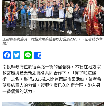
王副縣長與嘉賓一同邀大眾來體驗好好告別2025。（記者扶小萍
攝）
Facebook
Twitter
Line
Share
南投縣政府位於復興路一街的宿舍群，27日在地方宗
教宮廟與產業新創協會共同合作下，「算了啦這條
街」之名，舉行2025歲末開運策展市集活動，業者希
望集結眾人的力量，復興沈寂已久的宿舍區，帶入另
一番優質的活力。