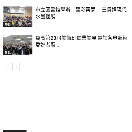
市立圖書館舉辦「墨彩築夢」 王貴嬋現代
水墨個展
彰化
員高第23屆美術班畢業美展 邀請各界藝術
愛好者蒞...
彰化