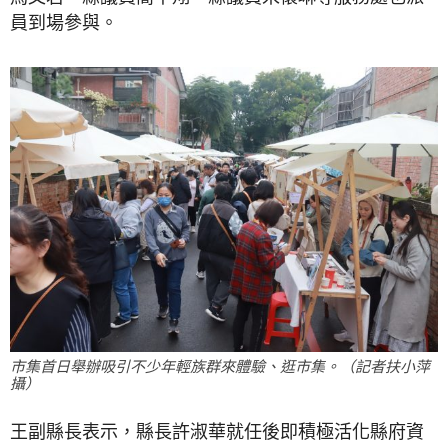
員到場參與。
市集首日舉辦吸引不少年輕族群來體驗、逛市集。（記者扶小萍
攝）
王副縣長表示，縣長許淑華就任後即積極活化縣府資