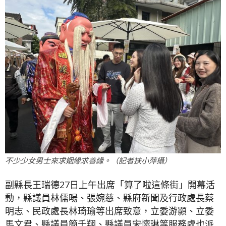
不少少女男士來求姻緣求善緣。（記者扶小萍攝）
副縣長王瑞德27日上午出席「算了啦這條街」開幕活
動，縣議員林儒暘、張婉慈、縣府新聞及行政處長蔡
明志、民政處長林琦瑜等出席致意，立委游顥、立委
馬文君、縣議員簡千翔、縣議員宋懷琳等服務處也派