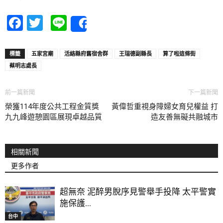
Facebook
Twitter
Line
Share
標籤
五家宮廟
活絡縣府舊宿舍群
王瑞德副縣長
算了啦這條街
蔡明志處長
前一篇新聞
下一篇新聞
榮獲114年度公共工程金質獎
黃偉哲重視身障婦女育兒權益 打
九九峰遊憩園區展現卓越品質
造友善無礙共融城市
相關新聞
更多作者
超無奈 泥醉男脫序見警舉手投降 太平警實
施保護...
台中