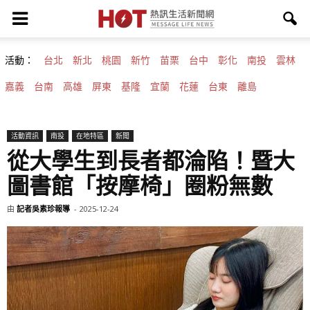
活動：
台北
新北
桃園
新竹
苗栗
台中
彰化
南投
雲林
嘉義
台南
高雄
屏東
基隆
宜蘭
花蓮
台東
離島
活動資訊
南投
在地特區
新聞
從大學生到長者都淪陷！暨大
圖書館「按摩椅」圈粉無數
由
記者吳素珍報導
-
2025-12-24