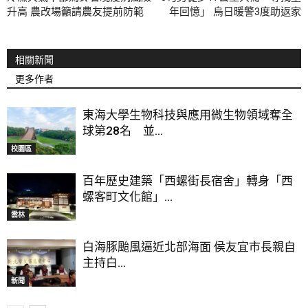
升高 農改場籲請農友提前防範
年回憶」 烏日暖警3度助返家
相關新聞
更多作者
東海大學生物科技與應用微生物領域奪全
球第28名 並...
校園區
百年歷史建築「西螺街長宿舍」轉身「西
螺客町文化館」...
雲林
白海豚颱風逼近北部海面 侯友宜市長親自
主持白...
新聞