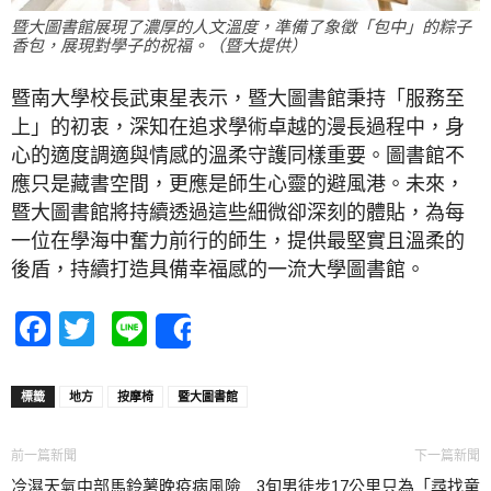
暨大圖書館展現了濃厚的人文溫度，準備了象徵「包中」的粽子
香包，展現對學子的祝福。（暨大提供）
暨南大學校長武東星表示，暨大圖書館秉持「服務至
上」的初衷，深知在追求學術卓越的漫長過程中，身
心的適度調適與情感的溫柔守護同樣重要。圖書館不
應只是藏書空間，更應是師生心靈的避風港。未來，
暨大圖書館將持續透過這些細微卻深刻的體貼，為每
一位在學海中奮力前行的師生，提供最堅實且溫柔的
後盾，持續打造具備幸福感的一流大學圖書館。
Facebook
Twitter
Line
Share
標籤
地方
按摩椅
暨大圖書館
前一篇新聞
下一篇新聞
冷濕天氣中部馬鈴薯晚疫病風險
3旬男徒步17公里只為「尋找童