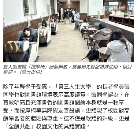
暨大圖書館「按摩椅」圈粉無數，需要預先登記排隊使用，很受
歡迎。（暨大提供）
除了年輕學子受惠，「第三人生大學」的長者學員張
同學也對圖書館環境表示高度讚賞。張同學認為，在
寬敞明亮且充滿書香的圖書館閱讀本身就是一種享
受，而按摩椅等無障礙友善設施，更體現了校園對高
齡學習者的體貼與尊重。這不僅是軟體的升級，更是
「全齡共融」校園文化的具體實踐。