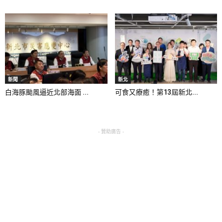
新聞
新北
白海豚颱風逼近北部海面 ...
可食又療癒！第13屆新北...
- 贊助廣告 -