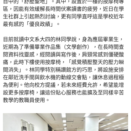
目中的「舒壓聖地」。其中，設置於一樓的按摩椅專
區，因能有效緩解長時間伏案讀書的疲勞，近日在學
生社群上引起熱烈討論，更有同學直呼這是學校近年
最有感的「優良政績」。
目前就讀中文系大四的林同學說，身為應屆畢業生，
近期為了準備畢業作品集（文學創作），在長時間查
閱資料找靈感，經閱讀與寫作後，肩頸常感到僵硬酸
痛，此時下樓使用按摩椅，「感覺積壓整天的壓力瞬
間消失」。林同學特別稱讚館方的巧思，將設施安排
在鄰近洗手間與飲水機的動線交會點，讓休息過程極
為便利。他向校方提議，若未來經費允許，希望能增
設更多按摩椅，讓這份貼心服務也能擴及至同樣辛苦
教學的教職員使用。