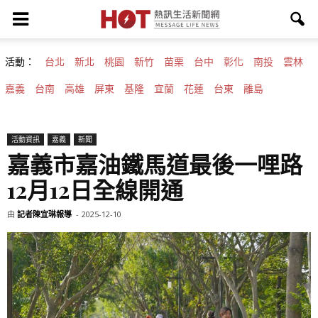
活動：
台北
新北
桃園
新竹
苗栗
台中
彰化
南投
雲林
嘉義
台南
高雄
屏東
基隆
宜蘭
花蓮
台東
離島
活動資訊
嘉義
新聞
嘉義市嘉油鐵馬道最後一哩路
12月12日全線開通
由
記者陳宜琳報導
-
2025-12-10