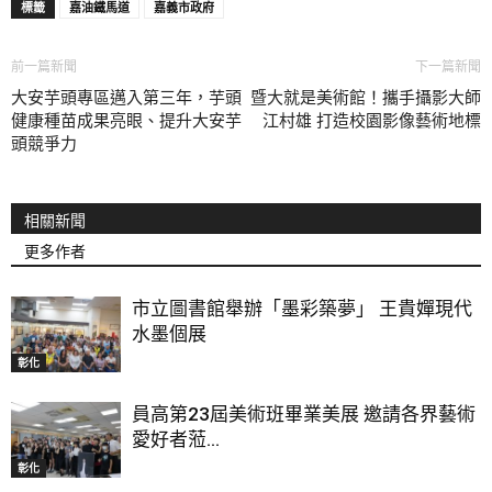
標籤
嘉油鐵馬道
嘉義市政府
前一篇新聞
下一篇新聞
大安芋頭專區邁入第三年，芋頭
暨大就是美術館！攜手攝影大師
健康種苗成果亮眼、提升大安芋
江村雄 打造校園影像藝術地標
頭競爭力
相關新聞
更多作者
市立圖書館舉辦「墨彩築夢」 王貴嬋現代
水墨個展
彰化
員高第23屆美術班畢業美展 邀請各界藝術
愛好者蒞...
彰化