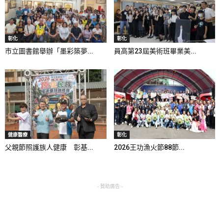
彰化
彰化
市立圖書館舉辦「墨彩築夢...
員高第23屆美術班畢業美...
健康醫療
彰化
父親節照護族人健康 彰基...
2026王功漁火節88節...
- 贊助廣告 -