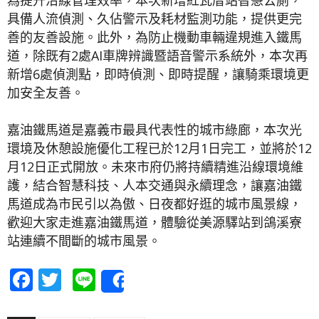
具備人流偵測、久佔警示及耗材監測功能，提供更完
善的友善設施。此外，為防止機動車輛違規進入鐵馬
道，除既有2處AI車牌辨識暨語音警示系統外，本次再
新增6處偵測點，即時偵測、即時提醒，讓騎乘環境更
加安全友善。
嘉油鐵馬道是嘉義市最具代表性的城市綠廊，本次光
環境及休憩設施優化工程已於12月1日完工，並將於12
月12日正式開放。未來市府仍將持續精進沿線環境維
護，結合智慧科技、人本交通與永續理念，讓嘉油鐵
馬道成為市民引以為傲、日夜都好逛的城市風景線，
歡迎大家走進嘉油鐵馬道，體驗從美源驛站到鴿溪寮
站連續不間斷的城市風景。
Facebook
Twitter
Line
Share