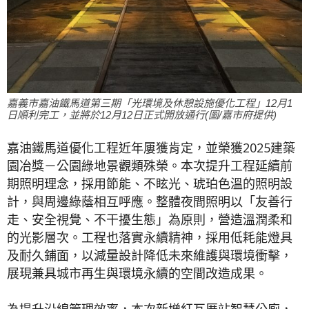
嘉義市嘉油鐵馬道第三期「光環境及休憩設施優化工程」12月1
日順利完工，並將於12月12日正式開放通行(圖/嘉市府提供)
嘉油鐵馬道優化工程近年屢獲肯定，並榮獲2025建築
園冶獎－公園綠地景觀類殊榮。本次提升工程延續前
期照明理念，採用節能、不眩光、琥珀色溫的照明設
計，與周邊綠蔭相互呼應。整體夜間照明以「友善行
走、安全視覺、不干擾生態」為原則，營造溫潤柔和
的光影層次。工程也落實永續精神，採用低耗能燈具
及耐久鋪面，以減量設計降低未來維護與環境衝擊，
展現兼具城市再生與環境永續的空間改造成果。
為提升沿線管理效率，本次新增紅瓦厝站智慧公廁，