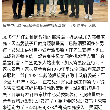
家扶中心獻花感謝寄養家庭的無私奉獻。（記者扶小萍攝）
30多年前任幼稚園教師的鄒淑娟，近60歲加入寄養家
庭，因為愛孩子且教育經驗豐富，已陸續照顧多名男
孩，女兒王嘉琳自小受母親影響，在先生支持下也正
式成為寄養家庭；記者會中母女同台挑起代表責任的
扁擔代言，希望更多人站出來，加入寄養家庭行列。
家扶表示，家扶基金會自1978年率先全國試辦家庭寄
養服務，並自1981年起陸續接受各縣市政府委託，至
今邁入43年，家扶一直在兒少寄養服務工作努力，從
學習國際服務經驗到推動政策制定、試辦服務與推
展，目前有22縣市家扶中心受委託執行，服務量更涵
蓋全台灣近8成兒少安置量，為需要的兒少安置需求帶
來穩定力量。43年逾4,878戶寄養家庭投入，照顧近