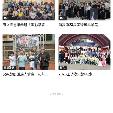
彰化
彰化
市立圖書館舉辦「墨彩築夢...
員高第23屆美術班畢業美...
健康醫療
彰化
父親節照護族人健康 彰基...
2026王功漁火節88節...
- 贊助廣告 -