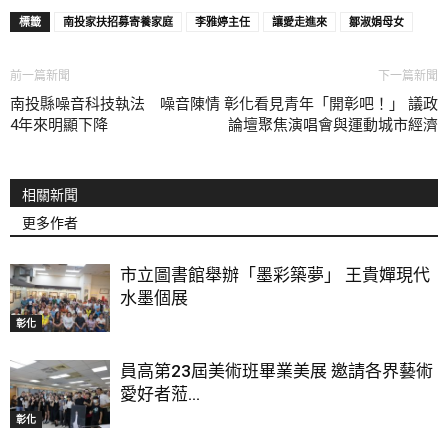
標籤
南投家扶招募寄養家庭
李雅婷主任
讓愛走進來
鄒淑娟母女
前一篇新聞
下一篇新聞
南投縣噪音科技執法 噪音陳情
彰化看見青年「開彰吧！」 議政
4年來明顯下降
論壇聚焦演唱會與運動城市經濟
相關新聞
更多作者
市立圖書館舉辦「墨彩築夢」 王貴嬋現代
水墨個展
彰化
員高第23屆美術班畢業美展 邀請各界藝術
愛好者蒞...
彰化