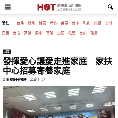
活動：
台北
新北
桃園
新竹
苗栗
台中
彰化
南投
雲林
嘉義
台南
高雄
屏東
基隆
宜蘭
花蓮
台東
離島
新聞
發揮愛心讓愛走進家庭 家扶
中心招募寄養家庭
由
記者扶小萍報導
-
2025-11-27