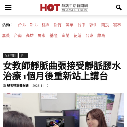
活動：
台北
新北
桃園
新竹
苗栗
台中
彰化
南投
雲林
嘉義
台南
高雄
屏東
基隆
宜蘭
花蓮
台東
離島
在地特區
台中
女教師靜脈曲張接受靜脈膠水
治療 1個月後重新站上講台
由
記者林重鎣報導
-
2025-11-10