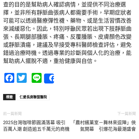
查的目的是幫助病人確認病情，並提供不同治療選
擇，並非所有靜脈曲張病人都需要手術，早期症狀者
可能可以透過醫療彈性襪、藥物、或是生活習慣改善
來減緩惡化。因此，特別呼籲民眾若出現下肢靜脈曲
張、長期腿部腫脹、疼痛、反覆腫脹、皮膚顏色改變
或靜脈潰瘍，建議及早接受專科醫師檢查評估，避免
錯過治療時機。透過專業的診斷與個人化的治療，能
幫助病人擺脫不適，重拾健康與自信。
Facebook
Twitter
Line
Share
標籤
仁愛長庚聯盟醫院
前一篇新聞
下一篇新聞
2025台灣咖啡節圓滿落幕 吸引
「農村繽菓室－舞林來逗陣」俠
百萬人潮 創造逾五千萬元的商機
氣開幕 引爆花海最潮盛會