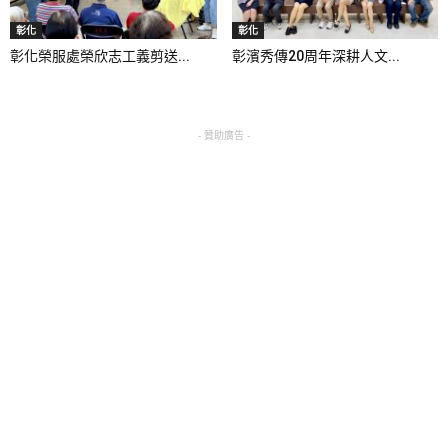
彰化
彰化
彰化榮服處榮欣志工義剪送...
彰濱秀傳20周年深耕人文...
- 贊助廣告 -