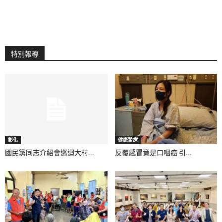
特別報導
彰化
健康醫療
國民黨同志介紹會巡迴大村...
反覆感冒竟是口咽癌 引...