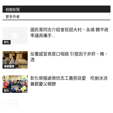
相關新聞
更多作者
國民黨同志介紹會巡迴大村、永靖 魏平政
率議員攜手...
彰化
反覆感冒竟是口咽癌 引發因子非菸、檳、
酒
健康醫療
彰化榮服處榮欣志工義剪送愛 吃剉冰消
暑歡慶父親節
彰化