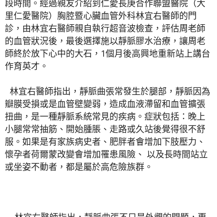
段時間。經過親友介紹到仁愛長庚合作聯盟醫院（大
里仁愛醫院）胸腔暨心臟血管外科林宜右醫師的門
診，由林宜右醫師親自執行超音波檢查，評估周老師
的血管狀況後，最後選擇施以靜脈膠水治療，讓周老
師終於放下心中的大石，1個月後高興地重新站上講台
作育英才。
林宜右醫師指出，靜脈曲張常發生於腿部，靜脈因為
瓣膜受損或是血管壁變弱，造成血液滯留和血管擴張
扭曲，是一種靜脈系統常見的疾病。症狀包括：晚上
小腿常常抽筋、開始腫脹、走路或久站後覺得很不舒
服。如果是有家族病史者、肥胖者會增加下肢壓力、
懷孕者荷爾蒙改變會增加罹患風險、 以及長時間站立
或坐姿不動者，都是屬於高危險族群。