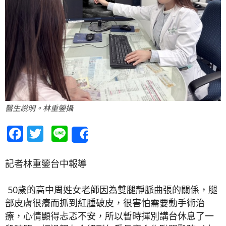
醫生說明。林重鎣攝
Facebook
Twitter
Line
Share
記者林重鎣台中報導
50歲的高中周姓女老師因為雙腿靜脈曲張的關係，腿
部皮膚很癢而抓到紅腫破皮，很害怕需要動手術治
療，心情顯得忐忑不安，所以暫時揮別講台休息了一