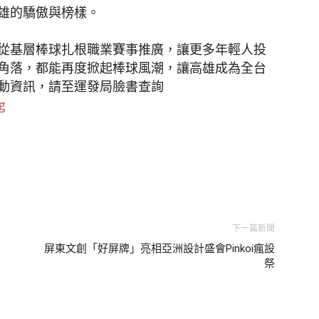
雄的驕傲與榜樣。
從基層棒球扎根職業賽事推廣，讓更多年輕人投
角落，都能再度掀起棒球風潮，讓高雄成為全台
動資訊，請至運發局臉書查詢
g
下一篇新聞
情
屏東文創「好屏牌」亮相亞洲設計盛會Pinkoi瘋設
祭