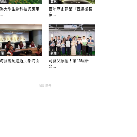
校園區
雲林
海大學生物科技與應用
百年歷史建築「西螺街長
..
宿...
新聞
新北
海豚颱風逼近北部海面
可食又療癒！第13屆新
北...
- 贊助廣告 -