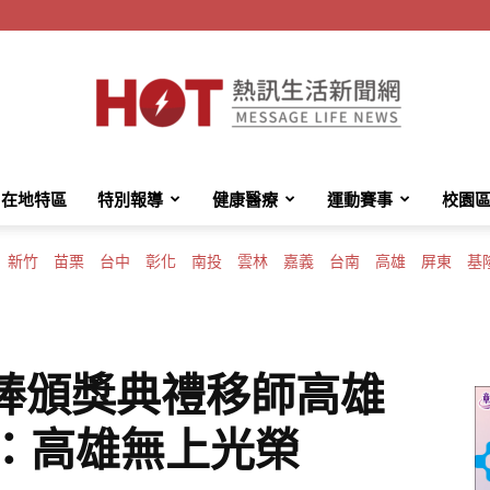
在地特區
特別報導
健康醫療
運動賽事
校園
HotMessage
新竹
苗栗
台中
彰化
南投
雲林
嘉義
台南
高雄
屏東
基
熱
職棒頒獎典禮移師高雄
邁：高雄無上光榮