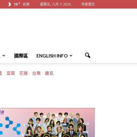
C
19
台灣
星期五, 八月 7, 2026
作家發文
區
國際區
ENGLISH INFO
隆
宜蘭
花蓮
台東
離島