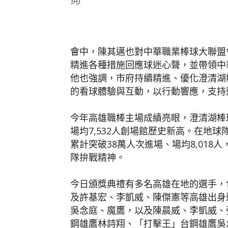
供)
會中，陳其邁也對中華職業棒球大聯盟
精進各種措施回應球迷心聲，並帶領中
他也強調，市府持續精進、優化澄清湖
的看球體驗與互動，以行動響應，支持
今年高雄職棒主場成績亮眼，澄清湖棒球
場均7,532人創場館歷史新高。在地
累計突破38萬人次進場、場均8,01
隊拚戰精神。
今日頒獎典禮有多名高雄在地的選手，
及許基宏、李凱威、陳傑憲等高雄出身
吳念庭、魔鷹，以及陳晨威、李凱威、
鋼雄鷹林詩翔、「打擊王」台鋼雄鷹吳