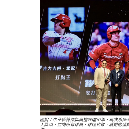
圖說：中華職棒頒獎典禮睽違30年，再次移師
人獎項，並向所有球員、球迷致敬，感謝聯盟與