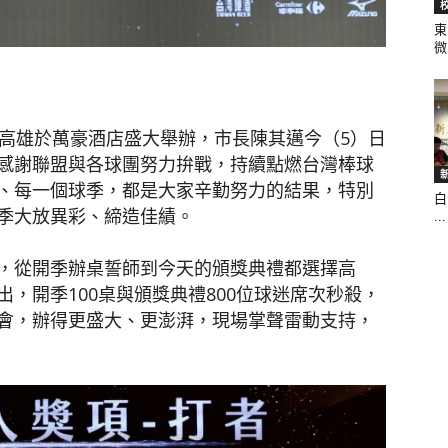
東
微.
聞
師高雄於萬豪酒店盛大舉辦，市長陳其邁今（5）日
感謝聯盟與各球團努力拚戰，持續點燃台灣棒球
、每一個球季，都是大家辛勤努力的結果，特別
白
網
季大放異彩、締造佳績。
...
，從開季辦桌誓師到今天的頒獎典禮都選擇高
，開季100桌與頒獎典禮800位球迷席次秒殺，
會，辦得更盛大、更澎湃，現場掌聲雷動支持，