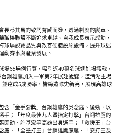
會長蔡其昌的致詞有感而發，透過制度的變革、
華職棒聯盟不斷追求卓越、自我成長表示感動，
棒球場觀賽品質與改善硬體設施設備，提升球迷
運動賽事與產業發展。
場65場例行賽，吸引近49萬名球迷進場觀戰，
球隊台鋼雄鷹加入一軍第2年展翅蛻變，澄清湖主場
8人，並達成5成勝率，皆締造隊史新高，展現高雄球
包含「金手套獎」台鋼雄鷹的吳念庭、後勁，以
選手；「年度最佳九人暨指定打擊」台鋼雄鷹的
張閔勛、許基宏等高雄出身選手；「救援王」台
念庭、「全壘打王」台鋼雄鷹魔鷹、「安打王及