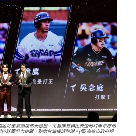
高雄於萬豪酒店盛大舉辦，市長陳其邁出席頒發打者年度個
各球團努力拚戰，點燃台灣棒球熱潮。(圖/高雄市政府提