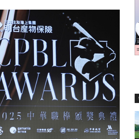
訊
生
活
新