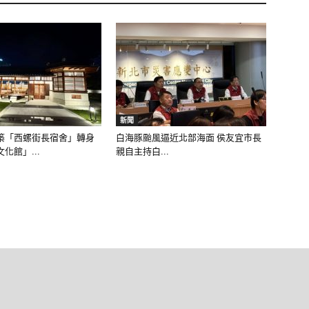
新聞
築「西螺街長宿舍」轉身
白海豚颱風逼近北部海面 侯友宜市長
化館」...
親自主持白...