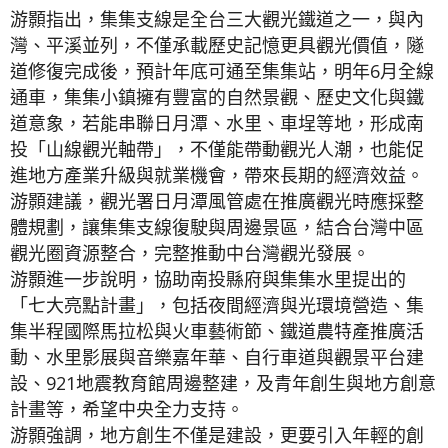
游顥指出，集集支線是全台三大觀光鐵道之一，與內
灣、平溪並列，不僅承載歷史記憶更具觀光價值，隧
道修復完成後，預計年底可通至集集站，明年6月全線
通車，集集小鎮擁有豐富的自然景觀、歷史文化與鐵
道意象，若能串聯日月潭、水里、車埕等地，形成南
投「山線觀光軸帶」，不僅能帶動觀光人潮，也能促
進地方產業升級與就業機會，帶來長期的經濟效益。
游顥建議，觀光署日月潭風管處在推廣觀光時應採整
體規劃，讓集集支線復駛與周邊景區，結合台灣中區
觀光圈資源整合，完整推動中台灣觀光發展。
游顥進一步說明，協助南投縣府與集集水里提出的
「七大亮點計畫」，包括夜間經濟與光環境營造、集
集半程國際馬拉松與火車藝術節、鐵道農特產推廣活
動、水里影展與音樂嘉年華、自行車道與觀景平台建
設、921地震教育館周邊整建，及青年創生與地方創意
計畫等，希望中央全力支持。
游顥強調，地方創生不僅是建設，更要引入年輕的創