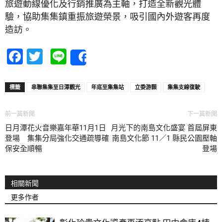
旅遊動線優化及行銷推廣為主軸，打造全新觀光體
驗，協助集集鎮重振旅遊榮景，吸引國內外遊客再度
造訪。
Facebook
Twitter
Line
Share
標籤
串聯集集至日潭觀光
年底至集集站
立委游顥
集集支線復駛
前一篇新聞
下一篇新聞
日月潭花火音樂嘉年華11月1日
月光下的南島文化盛宴 首屆屏東
登場 集集分局強化交通疏導確
南島文化節 11／1 縣民公園壓軸
保安全順暢
登場
相關新聞
更多作者