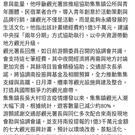
意與能量，他呼籲觀光署旅推組協助集集鎮公所與青
年團體、民宿業者合作，導入青年創意於活動策劃與
品牌行銷，讓觀光不僅是活動，而是能夠永續發展的
生活文化。他指出該計畫總經費約1億3千萬元，建議
中央採「兩年分期」方式協助執行，以中央資源帶動
地方觀光升級。
觀光署長回應，如日前游顥委員召開的協調會共識，
會支持這七筆經費。其中夜間經濟將再需與地方討論
更加完善，其餘項目皆會積極協助；交通部次長承
諾，將協調南投振興基金及相關預算，全力推動集集
支線與高鐵、日月潭、纜車等觀光設施興建及整合，
打造具國際競爭力的觀光廊帶。
集集鎮長吳大村坦言疫情爆發以來，集集鎮觀光人潮
大幅下滑，根據統計，遊客數量已減少約80%。
游顥感謝交通部觀光署長與同仁多次配合來南投現地
會勘與協調會議，並支持南投提報的1億3千萬元金額
的七大觀光振興計畫，預計以環境改善、景點活化、