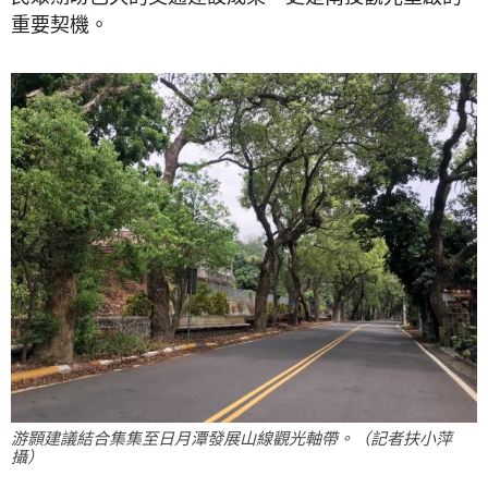
重要契機。
游顥建議結合集集至日月潭發展山線觀光軸帶。（記者扶小萍
攝）