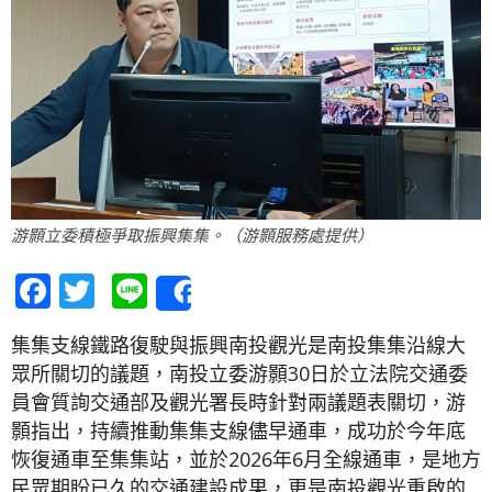
游顥立委積極爭取振興集集。（游顥服務處提供）
Facebook
Twitter
Line
Share
集集支線鐵路復駛與振興南投觀光是南投集集沿線大
眾所關切的議題，南投立委游顥30日於立法院交通委
員會質詢交通部及觀光署長時針對兩議題表關切，游
顥指出，持續推動集集支線儘早通車，成功於今年底
恢復通車至集集站，並於2026年6月全線通車，是地方
民眾期盼已久的交通建設成果，更是南投觀光重啟的