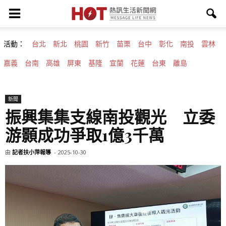
活動：
台北
新北
桃園
新竹
苗栗
台中
彰化
南投
雲林
嘉義
台南
高雄
屏東
基隆
宜蘭
花蓮
台東
離島
新聞
振興集集支線南投觀光 立委
游顥成功爭取1億3千萬
由
記者扶小萍報導
-
2025-10-30