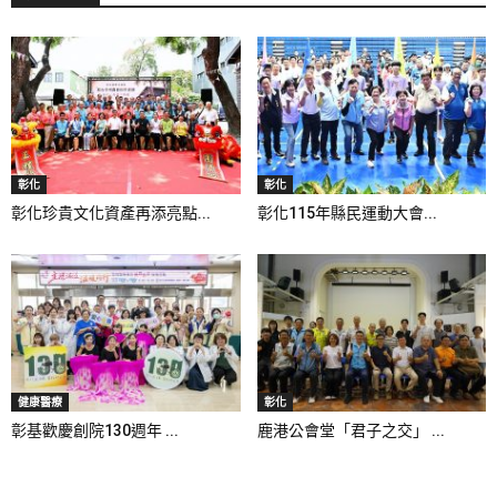
彰化
彰化
彰化珍貴文化資產再添亮點...
彰化115年縣民運動大會...
健康醫療
彰化
彰基歡慶創院130週年 ...
鹿港公會堂「君子之交」 ...