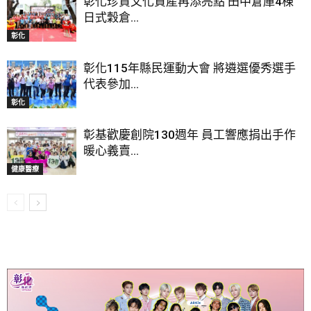
彰化珍貴文化資產再添亮點 田中倉庫4棟
日式穀倉...
彰化
彰化115年縣民運動大會 將遴選優秀選手
代表參加...
彰化
彰基歡慶創院130週年 員工響應捐出手作
暖心義賣...
健康醫療