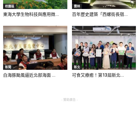
校園區
雲林
東海大學生物科技與應用微...
百年歷史建築「西螺街長宿...
新聞
新北
白海豚颱風逼近北部海面 ...
可食又療癒！第13屆新北...
- 贊助廣告 -