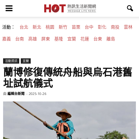
活動：
台北
新北
桃園
新竹
苗栗
台中
彰化
南投
雲林
嘉義
台南
高雄
屏東
基隆
宜蘭
花蓮
台東
離島
活動資訊
宜蘭
蘭博修復傳統舟船與烏石港舊
址試航儀式
由
編輯台新聞
-
2025-10-26