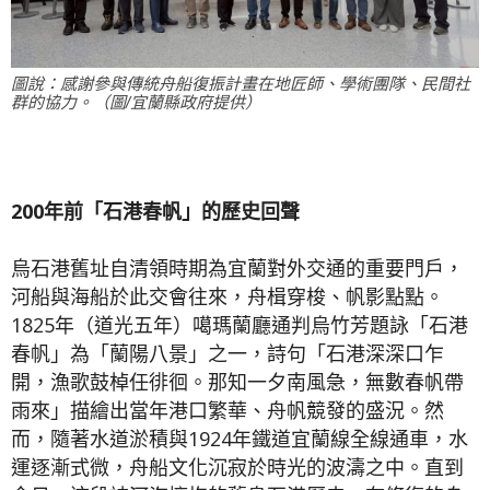
圖說：感謝參與傳統舟船復振計畫在地匠師、學術團隊、民間社
群的協力。（圖/宜蘭縣政府提供）
200年前「石港春帆」的歷史回聲
烏石港舊址自清領時期為宜蘭對外交通的重要門戶，
河船與海船於此交會往來，舟楫穿梭、帆影點點。
1825年（道光五年）噶瑪蘭廳通判烏竹芳題詠「石港
春帆」為「蘭陽八景」之一，詩句「石港深深口乍
開，漁歌鼓棹任徘徊。那知一夕南風急，無數春帆帶
雨來」描繪出當年港口繁華、舟帆競發的盛況。然
而，隨著水道淤積與1924年鐵道宜蘭線全線通車，水
運逐漸式微，舟船文化沉寂於時光的波濤之中。直到