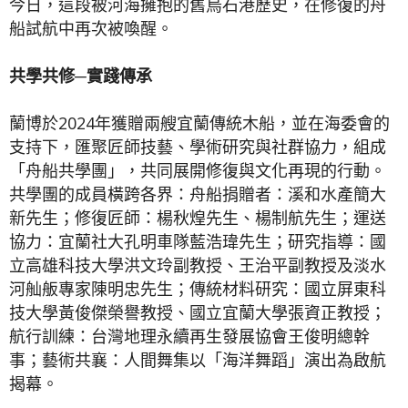
今日，這段被河海擁抱的舊烏石港歷史，在修復的舟
船試航中再次被喚醒。
共學共修─實踐傳承
蘭博於2024年獲贈兩艘宜蘭傳統木船，並在海委會的
支持下，匯聚匠師技藝、學術研究與社群協力，組成
「舟船共學團」，共同展開修復與文化再現的行動。
共學團的成員橫跨各界：舟船捐贈者：溪和水產簡大
新先生；修復匠師：楊秋煌先生、楊制航先生；運送
協力：宜蘭社大孔明車隊藍浩瑋先生；研究指導：國
立高雄科技大學洪文玲副教授、王治平副教授及淡水
河舢舨專家陳明忠先生；傳統材料研究：國立屏東科
技大學黃俊傑榮譽教授、國立宜蘭大學張資正教授；
航行訓練：台灣地理永續再生發展協會王俊明總幹
事；藝術共襄：人間舞集以「海洋舞蹈」演出為啟航
揭幕。