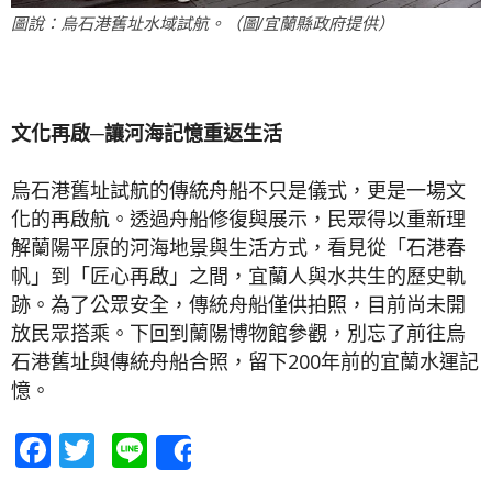
圖說：烏石港舊址水域試航。（圖/宜蘭縣政府提供）
文化再啟─讓河海記憶重返生活
烏石港舊址試航的傳統舟船不只是儀式，更是一場文
化的再啟航。透過舟船修復與展示，民眾得以重新理
解蘭陽平原的河海地景與生活方式，看見從「石港春
帆」到「匠心再啟」之間，宜蘭人與水共生的歷史軌
跡。為了公眾安全，傳統舟船僅供拍照，目前尚未開
放民眾搭乘。下回到蘭陽博物館參觀，別忘了前往烏
石港舊址與傳統舟船合照，留下200年前的宜蘭水運記
憶。
Facebook
Twitter
Line
Share