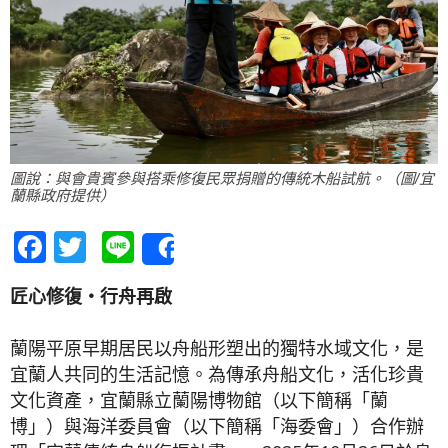
圖說：與會貴賓參與搭乘修復民眾捐贈的傳統木船試航。（圖/宜
蘭縣政府提供）
Facebook
Twitter
Line
Share
匠心修復・行舟再啟
蘭陽平原早期居民以舟船形塑出的獨特水域文化，是
宜蘭人共同的生活記憶。為傳承舟船文化，活化珍貴
文化資產，宜蘭縣立蘭陽博物館（以下簡稱「蘭
博」）與海洋委員會（以下簡稱「海委會」）合作辦