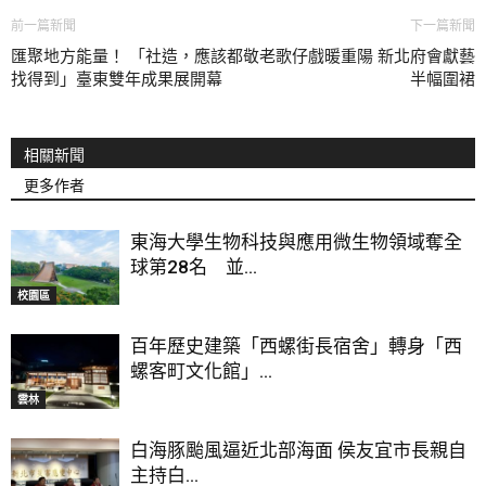
前一篇新聞
下一篇新聞
匯聚地方能量！ 「社造，應該都
敬老歌仔戲暖重陽 新北府會獻藝
找得到」臺東雙年成果展開幕
半幅圍裙
相關新聞
更多作者
東海大學生物科技與應用微生物領域奪全
球第28名 並...
校園區
百年歷史建築「西螺街長宿舍」轉身「西
螺客町文化館」...
雲林
白海豚颱風逼近北部海面 侯友宜市長親自
主持白...