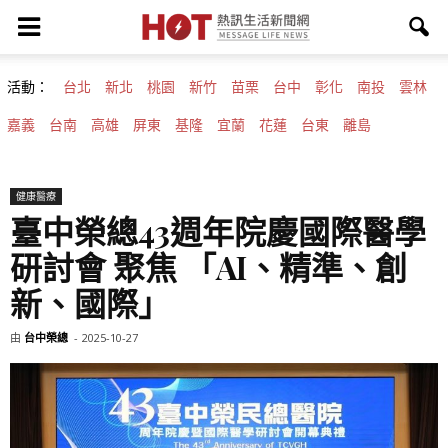
活動：
台北
新北
桃園
新竹
苗栗
台中
彰化
南投
雲林
嘉義
台南
高雄
屏東
基隆
宜蘭
花蓮
台東
離島
健康醫療
臺中榮總43週年院慶國際醫學
研討會 聚焦 「AI、精準、創
新、國際」
由
台中榮總
-
2025-10-27