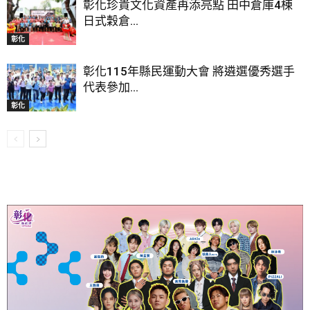
彰化珍貴文化資產再添亮點 田中倉庫4棟
日式穀倉...
彰化
彰化115年縣民運動大會 將遴選優秀選手
代表參加...
彰化