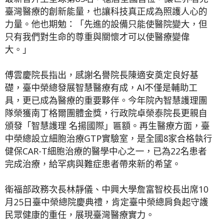
臺灣醫療的創新能量，也讓科技真正成為照護人心的
力量。他也期勉：「先進的設備只能使醫院變大，但
只有我們對生命的尊重與關懷才可以使醫療變偉
大。」
傅雲慶院長指出，感謝名譽院長陳適安奠定良好基
礎，臺中榮總發展智慧醫療有成，AI不僅是輔助工
具，更已成為醫療的重要夥伴。今年院內智慧護理團
隊榮獲南丁格爾團體金獎，行政院卓榮泰院長更親自
頒發「智慧護理 名揚國際」匾額。再生醫療方面，臺
中榮總設立細胞治療GTP實驗室，是全國8家合格執行
健保CAR-T細胞治療的醫學中心之一，已為22名患者
完成治療，給罕病與難症患者帶來新的希望。
衛福部政務次長林靜儀、中興大學詹富智校長出席10
月25日臺中榮總院慶典禮，肯定臺中榮總肩負起守護
民眾健康的重任，展現臺灣醫療實力。