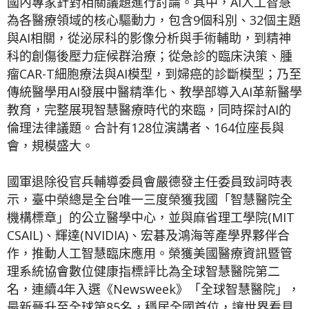
國內專家針對相關議題進行討論。其中，AI人工智慧
為各醫療領域的核心驅動力，包含9個科別、32個主題
與AI相關，從泌尿科的影像分析與手術輔助，到精神
科的創傷後壓力症候群治療；從急診的臨床決策、腫
瘤CAR-T細胞療法與AI模型，到婦癌的診斷模型；乃至
傳統醫學用AI發展中醫精準化、教學部導入AI革新醫學
教育，完整展現智慧醫療時代的來臨，同時探討AI的
倫理法律議題。合計有128位演講者、164位座長與
會，規模盛大。
國軍退除役官兵輔導委員會嚴德發主任委員致詞時表
示，臺中榮總是全台唯一三度榮獲我國「智慧醫院全
機構標章」的公立醫學中心，並與麻省理工學院(MIT
CSAIL)、輝達(NVIDIA)、宏碁及鴻海等產學界夥伴合
作，推動人工智慧臨床應用。榮獲美國醫療資訊暨管
理系統協會數位健康指標評比為全球智慧醫院第二
名，連續4年入選《Newsweek》「全球智慧醫院」，
最新晉升至全球第85名，穩居全國首位，讓世界看見