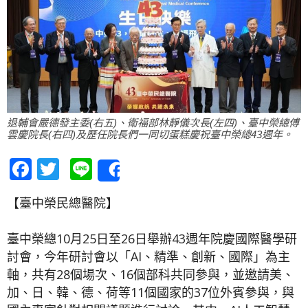
退輔會嚴德發主委(右五)、衛福部林靜儀次長(左四)、臺中榮總傅
雲慶院長(右四)及歷任院長們一同切蛋糕慶祝臺中榮總43週年。
Facebook
Twitter
Line
Share
【臺中榮民總醫院】
臺中榮總10月25日至26日舉辦43週年院慶國際醫學研
討會，今年研討會以「AI、精準、創新、國際」為主
軸，共有28個場次、16個部科共同參與，並邀請美、
加、日、韓、德、荷等11個國家的37位外賓參與，與