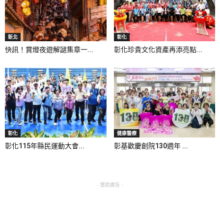
新北
彰化
快訊！賞燈夜遊解謎集章一...
彰化珍貴文化資產再添亮點...
彰化
健康醫療
彰化115年縣民運動大會...
彰基歡慶創院130週年 ...
- 贊助廣告 -