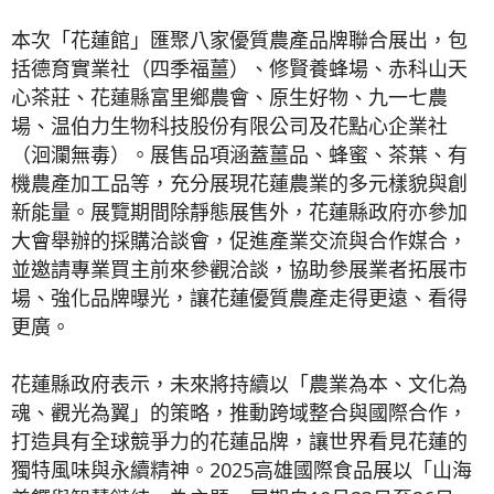
本次「花蓮館」匯聚八家優質農產品牌聯合展出，包
括德育實業社（四季福薑）、修賢養蜂場、赤科山天
心茶莊、花蓮縣富里鄉農會、原生好物、九一七農
場、温伯力生物科技股份有限公司及花點心企業社
（洄瀾無毒）。展售品項涵蓋薑品、蜂蜜、茶葉、有
機農產加工品等，充分展現花蓮農業的多元樣貌與創
新能量。展覽期間除靜態展售外，花蓮縣政府亦參加
大會舉辦的採購洽談會，促進產業交流與合作媒合，
並邀請專業買主前來參觀洽談，協助參展業者拓展市
場、強化品牌曝光，讓花蓮優質農產走得更遠、看得
更廣。
花蓮縣政府表示，未來將持續以「農業為本、文化為
魂、觀光為翼」的策略，推動跨域整合與國際合作，
打造具有全球競爭力的花蓮品牌，讓世界看見花蓮的
獨特風味與永續精神。2025高雄國際食品展以「山海