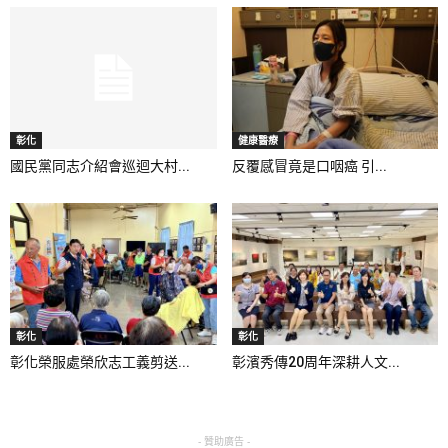
彰化
健康醫療
國民黨同志介紹會巡迴大村...
反覆感冒竟是口咽癌 引...
彰化
彰化
彰化榮服處榮欣志工義剪送...
彰濱秀傳20周年深耕人文...
- 贊助廣告 -