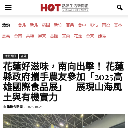
活動：
台北
新北
桃園
新竹
苗栗
台中
彰化
南投
雲林
嘉義
台南
高雄
屏東
基隆
宜蘭
花蓮
台東
離島
活動資訊
花蓮
花蓮好滋味，南向出擊！ 花蓮
縣政府攜手農友參加「2025高
雄國際食品展」 展現山海風
土與有機實力
由
編輯台新聞
-
2025-10-23