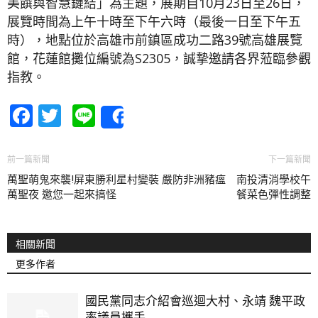
美饌與智慧鏈結」為主題，展期自10月23日至26日，
展覽時間為上午十時至下午六時（最後一日至下午五
時），地點位於高雄市前鎮區成功二路39號高雄展覽
館，花蓮館攤位編號為S2305，誠摯邀請各界蒞臨參觀
指教。
Facebook
Twitter
Line
Share
前一篇新聞
下一篇新聞
萬聖萌鬼來襲!屏東勝利星村變裝
嚴防非洲豬瘟 南投清消學校午
萬聖夜 邀您一起來搞怪
餐菜色彈性調整
相關新聞
更多作者
國民黨同志介紹會巡迴大村、永靖 魏平政
率議員攜手...