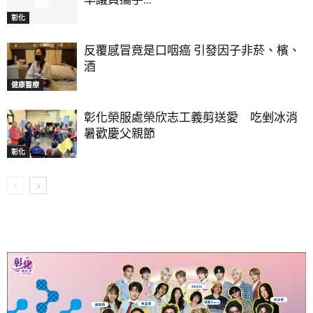
彰化
反覆感冒竟是口咽癌 引發因子非菸、檳、
酒
健康醫療
彰化榮服處榮欣志工義剪送愛 吃剉冰消
暑歡慶父親節
彰化