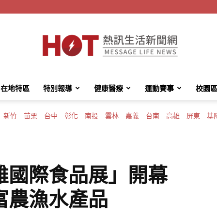
在地特區
特別報導
健康醫療
運動賽事
校園
HotMessage
新竹
苗栗
台中
彰化
南投
雲林
嘉義
台南
高雄
屏東
基
熱
雄國際食品展」開幕
富農漁水產品