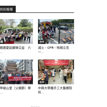
特別報導
新聞
台中
親遺愛延續做公益 六
滅火、CPR、哈姆立克
..
一...
台中
台中
甲岷山里（父親節）舉
中興大學攜手三大醫療院
..
所...