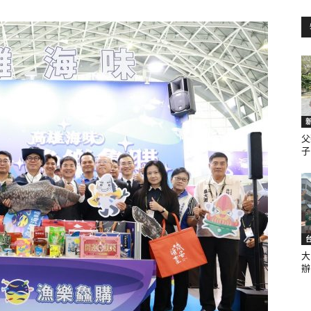
訊
生
父
子.
活
大
辦.
新