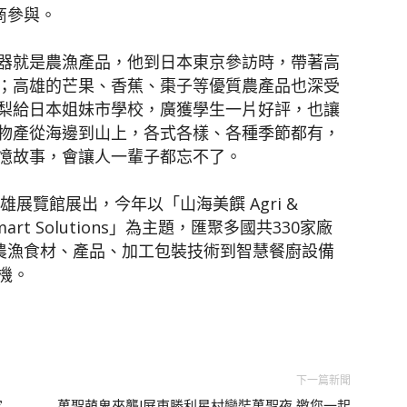
商參與。
器就是農漁產品，他到日本東京參訪時，帶著高
；高雄的芒果、香蕉、棗子等優質農產品也深受
梨給日本姐妹市學校，廣獲學生一片好評，也讓
物產從海邊到山上，各式各樣、各種季節都有，
憶故事，會讓人一輩子都忘不了。
高雄展覽館展出，今年以「山海美饌 Agri &
 Smart Solutions」為主題，匯聚多國共330家廠
地農漁食材、產品、加工包裝技術到智慧餐廚設備
機。
下一篇新聞
家
萬聖萌鬼來襲!屏東勝利星村變裝萬聖夜 邀您一起