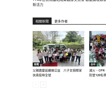
新活力
相關新聞
更多作者
新聞
台中
父親遺愛延續做公益 六子女捐贈家
滅火、CPR
扶南投映全號
防營120名學.