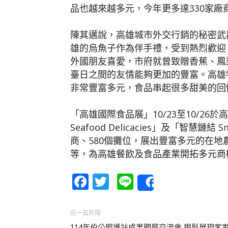
品也越來越多元，今年更多達330家廠
陳其邁說，高雄城市外交行銷的秘密武
雄的烏魚子作為伴手禮，受到熱烈歡迎
外國朋友喜愛，市府就曾致贈香蕉、鳳
臺日之間的友情能夠更加的豐富。高雄
非常豐富多元，食品串起很多甜美的回
「高雄國際食品展」10/23至10/26於
Seafood Delicacies」及「智慧鏈結
商、580個攤位，展出豐富多元的在
等，為高雄餐飲及食品產業開拓多元商
Facebook
Twitter
Line
Share
前一篇新聞
114年伯公照護站成果觀摩交流會 銀髮展現客