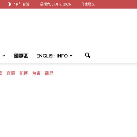
C
19
台灣
星期六, 八月 8, 2026
作家發文
區
國際區
ENGLISH INFO
隆
宜蘭
花蓮
台東
離島