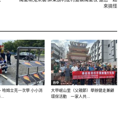
來搞怪
台中
、哈姆立克一次學 小小消
大甲岷山里（父親節）舉辦健走兼顧
..
環保活動 一家人共...