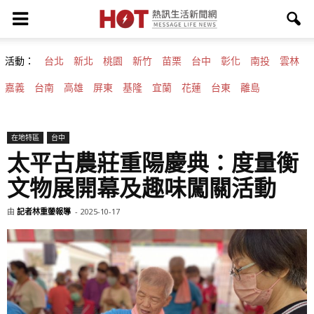
活動：
台北
新北
桃園
新竹
苗栗
台中
彰化
南投
雲林
嘉義
台南
高雄
屏東
基隆
宜蘭
花蓮
台東
離島
在地特區
台中
太平古農莊重陽慶典：度量衡
文物展開幕及趣味闖關活動
由
記者林重鎣報導
-
2025-10-17