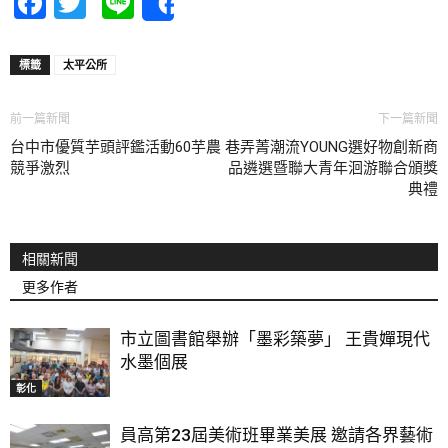
Facebook
Twitter
Line
Share
標籤
太平公所
前一篇新聞
下一篇新聞
台中市優質芋頭評鑑活動60芋農
巷弄菁潮流YOUNG選好物創新商
競爭激烈
品遴選暨聯大青年洄游聯合頒獎
典禮
相關新聞
更多作者
市立圖書館舉辦「墨彩築夢」 王貴嬋現代
水墨個展
彰化
員高第23屆美術班畢業美展 邀請各界藝術