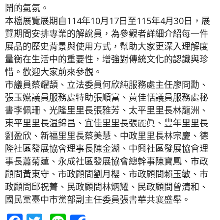
鬧的氣氛。
本檔展覽展期自114年10月17日至115年4月30日，展
覽期間安排專業的解說員，為參觀者詳細介紹每一件
展品的歷史背景與使用方式，幫助大家更深入理解度
量衡在生活中的重要性，增強對傳統文化的認識與珍
惜。歡迎大家前來參觀。
市議員蔡耀頡、立法委員何欣純服務處主任廖冏勳、
張玉嬿議員服務處特助張順富、黃佳恬議員服務處秘
書李佩珊、光隆里里長張雅芳、太平里里長林龍洲、
東平里里長温錦昌、宜佳里里長張麗眞、豐年里里長
劉盈欣、新福里里長蔡美慧、中政里里長林宗慶、德
隆社區發展協會理事長陳金湖、中興社區發展協會理
事長蕭菊蓮、永成社區發展協會總幹事陳寶鳳、市政
顧問黃東守、市政顧問劉月櫻、市政顧問賴玉敏、市
政顧問邱祝菁、民政顧問林炳耀、民政顧問曾清和、
國民黨臺中市黨部副主任委員張書華共襄盛舉。