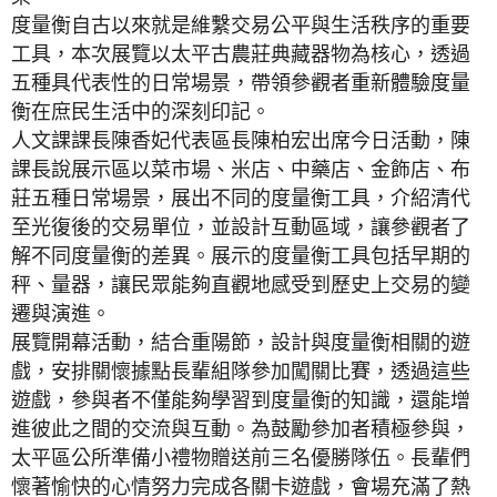
度量衡自古以來就是維繫交易公平與生活秩序的重要
工具，本次展覽以太平古農莊典藏器物為核心，透過
五種具代表性的日常場景，帶領參觀者重新體驗度量
衡在庶民生活中的深刻印記。
人文課課長陳香妃代表區長陳柏宏出席今日活動，陳
課長說展示區以菜市場、米店、中藥店、金飾店、布
莊五種日常場景，展出不同的度量衡工具，介紹清代
至光復後的交易單位，並設計互動區域，讓參觀者了
解不同度量衡的差異。展示的度量衡工具包括早期的
秤、量器，讓民眾能夠直觀地感受到歷史上交易的變
遷與演進。
展覽開幕活動，結合重陽節，設計與度量衡相關的遊
戲，安排關懷據點長輩組隊參加闖關比賽，透過這些
遊戲，參與者不僅能夠學習到度量衡的知識，還能增
進彼此之間的交流與互動。為鼓勵參加者積極參與，
太平區公所準備小禮物贈送前三名優勝隊伍。長輩們
懷著愉快的心情努力完成各關卡遊戲，會場充滿了熱