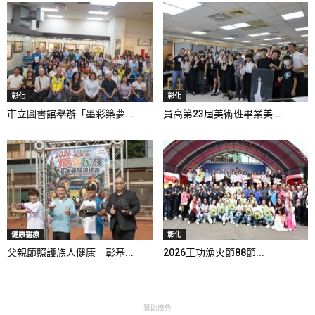
彰化
彰化
市立圖書館舉辦「墨彩築夢...
員高第23屆美術班畢業美...
健康醫療
彰化
父親節照護族人健康 彰基...
2026王功漁火節88節...
- 贊助廣告 -