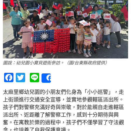
圖說：幼兒園小寶貝遊街參訪。（圖/台東縣政府提供）
Facebook
Twitter
Line
Share
太麻里鄉幼兒園的小朋友們化身為「小小巡警」，走
上街頭進行交通安全宣導，並實地參觀轄區派出所。
孩子們對警察充滿好奇與崇敬，對於能親自走進轄區
派出所、近距離了解警察工作，感到十分期待與興
奮。在寓教於樂的過程中，孩子們不僅學習了守法觀
念，也培養了自我保護意識。