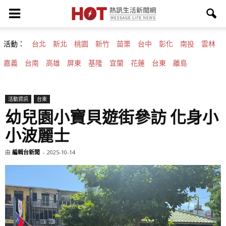
活動：
台北
新北
桃園
新竹
苗栗
台中
彰化
南投
雲林
嘉義
台南
高雄
屏東
基隆
宜蘭
花蓮
台東
離島
活動資訊
台東
幼兒園小寶貝遊街參訪 化身小
小波麗士
由
編輯台新聞
-
2025-10-14