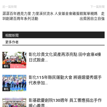
前一篇新聞
下一篇新聞
潺潺百年遇見力里 力里溪伏流水
人安基金會雞蛋糕幫單親媽 走
圳創建百周年系列活動
出貧困自立自強
相關新聞
更多作者
彰化珍貴文化資產再添亮點 田中倉庫4棟
日式穀倉...
彰化
彰化115年縣民運動大會 將遴選優秀選手
代表參加...
彰化
彰基歡慶創院130週年 員工響應捐出手作
暖心義賣...