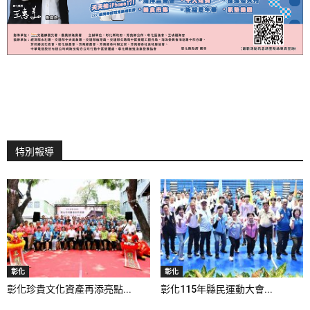
特別報導
彰化
彰化
彰化珍貴文化資產再添亮點...
彰化115年縣民運動大會...