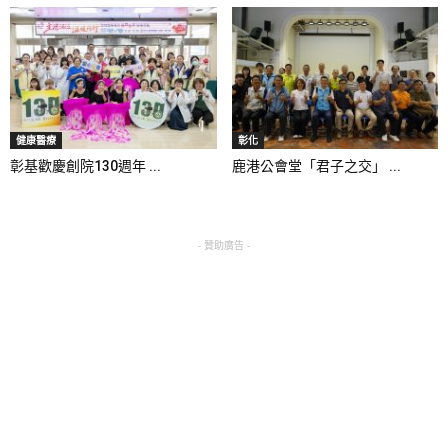
健康醫療
彰化
彰基歡慶創院130週年 ...
鹿港公會堂「君子之交」 ...
- 贊助廣告 -