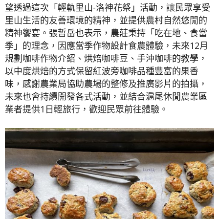
望透過這次「輕軌里山-洛神花祭」活動，讓民眾享受
里山生活的友善環境的精神，並提供農村自然悠閒的
精神饗宴。張哲岳也表示，農莊秉持「吃在地、食當
季」的理念，因應當季作物設計食農體驗，未來12月
規劃咖啡作物介紹、烘焙咖啡豆、手沖咖啡的教學，
以中度烘焙的方式保留紅波旁咖啡品種豐富的果香
味，感謝農業局協助農場的整修及推廣影片的拍攝，
未來也會持續開發各式活動，並結合滬尾休閒農業區
業者提供1日輕旅行，歡迎民眾前往體驗。