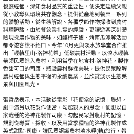
餐廳經營，深知食材品質的重要性，便決定延續父親
從小教導與環境共存觀念，提供從產地到餐桌一系列
的體驗活動，從生態解說、各種季節作物採收到農村
料理體驗，由於餐飲業扎實的經驗，更讓遊客深刻體
驗現採農作物的美味，如釀梅子醋、烤南瓜派等活動
都令遊客讚不絕口。今年10月更與淡水旅學堂合作推
出「輕軌里山-洛神花祭」低碳農村活動，以淡水輕軌
帶領民眾進入農村，利用當季在地食材-洛神花，製作
香甜可口的司康，體驗農村鮮採美味，提供民眾瞭解
農村經營與生態平衡的永續農業，並欣賞淡水生態美
景與田園風光。
張哲岳表示，本活動從電影「花便當的記憶」聯想，
劇中演員以花製作便當，勾起親人的思念，便想以自
家栽種的洛神花製作司康，勾起民眾對農村的記憶，
規劃從導覽、採收、以及用當季種植的洛神花製作成
英式甜點-司康，讓民眾認識農村淡水輕(軌)旅行，希