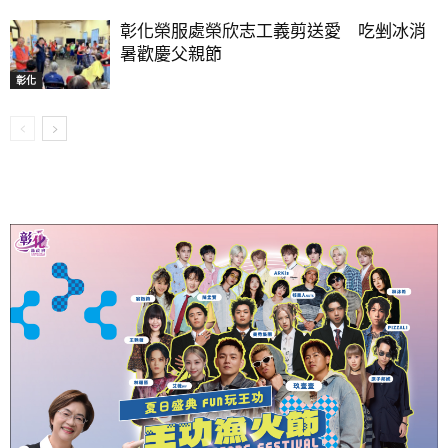
彰化榮服處榮欣志工義剪送愛 吃剉冰消
暑歡慶父親節
彰化