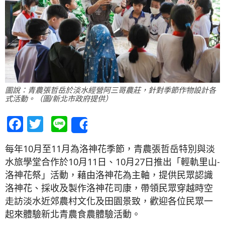
圖說：青農張哲岳於淡水經營阿三哥農莊，針對季節作物設計各
式活動。（圖/新北市政府提供）
Facebook
Twitter
Line
Share
每年10月至11月為洛神花季節，青農張哲岳特別與淡
水旅學堂合作於10月11日、10月27日推出「輕軌里山-
洛神花祭」活動，藉由洛神花為主軸，提供民眾認識
洛神花、採收及製作洛神花司康，帶領民眾穿越時空
走訪淡水近郊農村文化及田園景致，歡迎各位民眾一
起來體驗新北青農食農體驗活動。