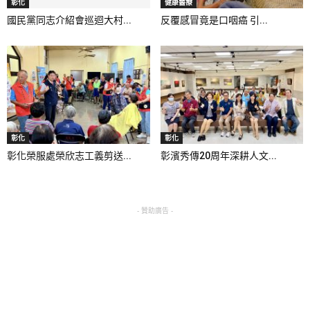
彰化
健康醫療
國民黨同志介紹會巡迴大村...
反覆感冒竟是口咽癌 引...
彰化
彰化
彰化榮服處榮欣志工義剪送...
彰濱秀傳20周年深耕人文...
- 贊助廣告 -