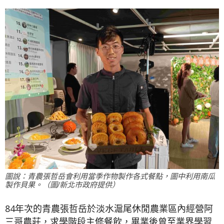
圖說：青農張哲岳會利用當季作物製作各式餐點，圖中利用南瓜
製作貝果。（圖/新北市政府提供）
84年次的青農張哲岳於淡水滬尾休閒農業區內經營阿
三哥農莊，求學階段主修餐飲，畢業後曾至業界學習