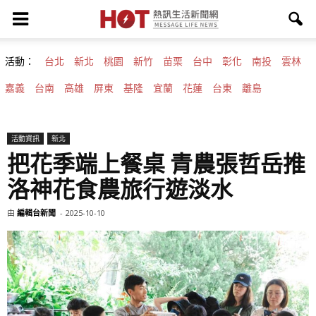
活動：
台北
新北
桃園
新竹
苗栗
台中
彰化
南投
雲林
嘉義
台南
高雄
屏東
基隆
宜蘭
花蓮
台東
離島
活動資訊
新北
把花季端上餐桌 青農張哲岳推
洛神花食農旅行遊淡水
由
編輯台新聞
-
2025-10-10