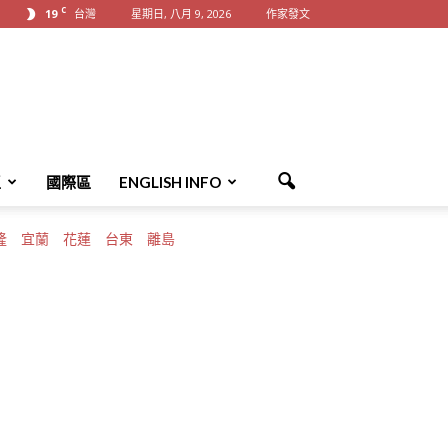
C
19
台灣
星期日, 八月 9, 2026
作家發文
區
國際區
ENGLISH INFO
隆
宜蘭
花蓮
台東
離島