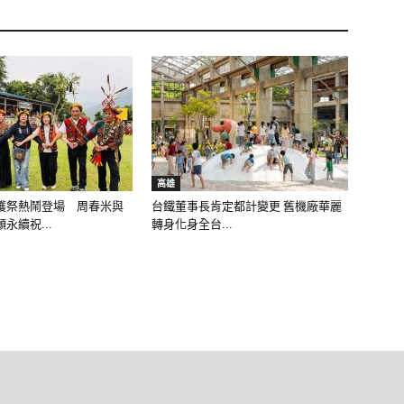
高雄
穫祭熱鬧登場 周春米與
台鐵董事長肯定都計變更 舊機廠華麗
永續祝...
轉身化身全台...