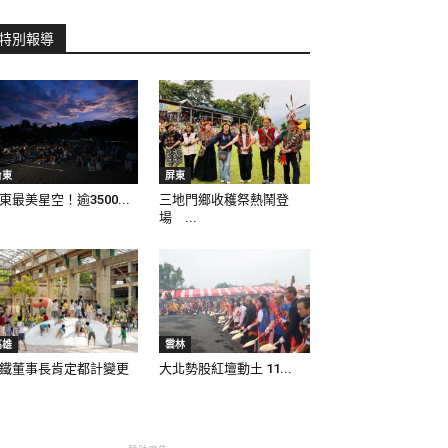
特別報導
台東
屏東
東最美星空！逾3500...
三地門鄉收穫祭熱鬧登
場 ...
高雄
雲林
鐵董事長肯定都計變更
大北勢股紅壇動土 11...