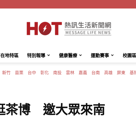
在地特區
特別報導
健康醫療
運動賽事
校園
HotMessage
新竹
苗栗
台中
彰化
南投
雲林
嘉義
台南
高雄
屏東
基
熱
逛茶博 邀大眾來南