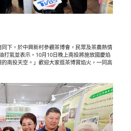
聞
陪同下，於中興新村參觀茶博會，民眾及茶農熱情
打氣並表示，10月10日晚上南投將施放國慶焰
網
麗的南投天空。」歡迎大家逛茶博賞焰火，一同高