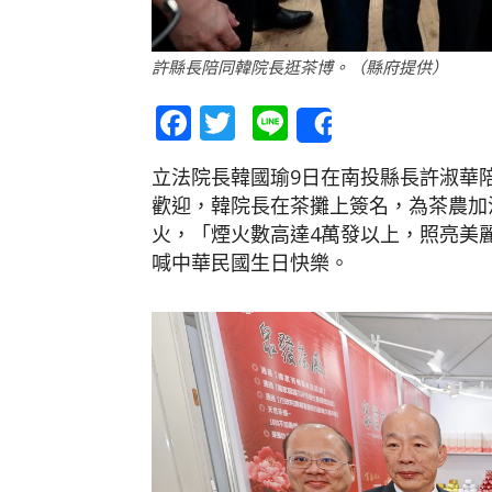
許縣長陪同韓院長逛茶博。（縣府提供）
Facebook
Twitter
Line
Share
立法院長韓國瑜9日在南投縣長許淑華
歡迎，韓院長在茶攤上簽名，為茶農加油
火，「煙火數高達4萬發以上，照亮美
喊中華民國生日快樂。