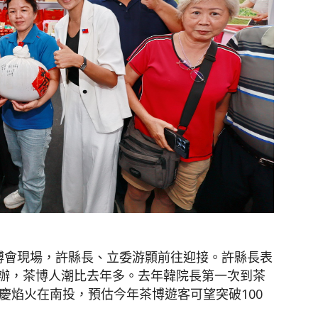
）
博會現場，許縣長、立委游顥前往迎接。許縣長表
辦，茶博人潮比去年多。去年韓院長第一次到茶
慶焰火在南投，預估今年茶博遊客可望突破100