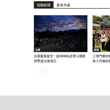
相關新聞
更多作者
台東
屏東
台東最美星空！逾3500名民眾父親節
三地門鄉收
齊聚成功海濱公...
族人共舞祈願