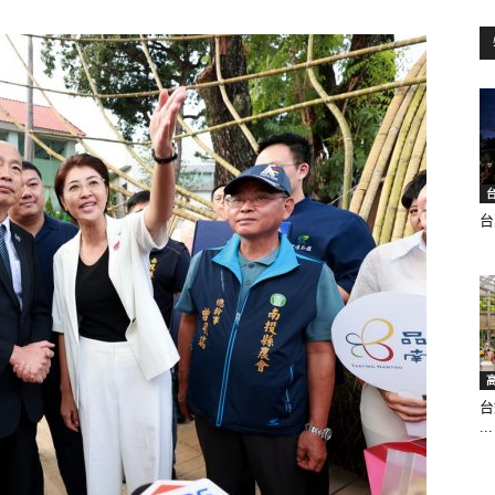
訊
生
台
活
台
...
新