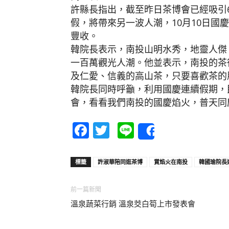
許縣長指出，截至昨日茶博會已經吸引6
假，將帶來另一波人潮，10月10日國
豐收。
韓院長表示，南投山明水秀，地靈人傑
一百萬觀光人潮。他並表示，南投的茶
及仁愛、信義的高山茶，只要喜歡茶的
韓院長同時呼籲，利用國慶連續假期，
會，看看我們南投的國慶焰火，普天同
Facebook
Twitter
Line
Share
標籤
許淑華陪同逛茶博
賞焰火在南投
韓國瑜院長
前一篇新聞
溫泉蔬菜行銷 溫泉茭白筍上市發表會