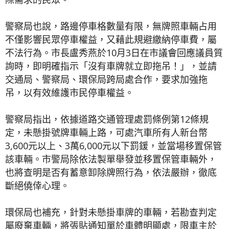
警察局也說，路邊停車格數量有限，無牌照車輛占用
不僅影響民眾停車權益，又藉此規避繳納停車費，屬
不法行為。市長盧秀燕於10月3日在市議會回應議員質
詢時，即明確指示「沒有車牌就立即拖吊！」，並請
交通局、警察局、環保局跨局處合作，要求加強拖
吊，以有效維護市民停車權益。
警察局指出，依據道路交通管理處罰條例第12條規
定，未懸掛號牌車輛上路，可處汽車所有人新台幣
3,600元以上、3萬6,000元以下罰鍰，並當場移置保管
該車輛。市警局除依法製單舉發並移置保管車輛外，
也將查明是否有蓄意卸除牌照行為，依法嚴辦，徹底
斷絕僥倖心理。
環保局也補充，針對未懸掛車牌的車輛，若勘查判定
屬廢棄車輛，將張貼通知單於車體明顯處，限車主於