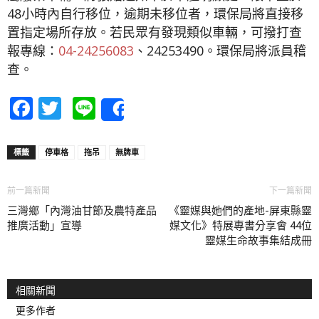
48小時內自行移位，逾期未移位者，環保局將直接移
置指定場所存放。若民眾有發現類似車輛，可撥打查
報專線：
04-24256083
、24253490。環保局將派員稽
查。
Facebook
Twitter
Line
Share
標籤
停車格
拖吊
無牌車
前一篇新聞
下一篇新聞
三灣鄉「內灣油甘節及農特產品
《靈媒與她們的產地-屏東縣靈
推廣活動」宣導
媒文化》特展專書分享會 44位
靈媒生命故事集結成冊
相關新聞
更多作者