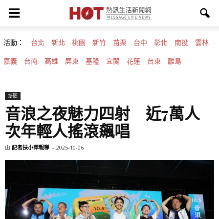
活動：
台北
新北
桃園
新竹
苗栗
台中
彰化
南投
雲林
嘉義
台南
高雄
屏東
基隆
宜蘭
花蓮
台東
離島
新聞
音浪之夜魅力四射 近7萬人
次年輕人搖滾飆唱
由
記者扶小萍報導
-
2025-10-06