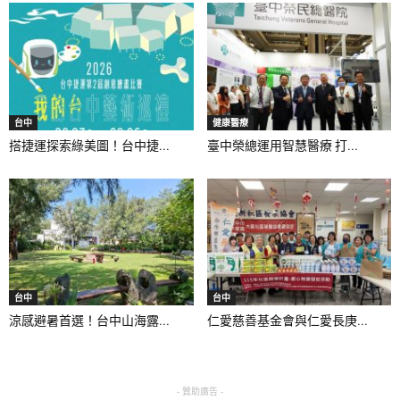
台中
健康醫療
搭捷運探索綠美圖！台中捷...
臺中榮總運用智慧醫療 打...
台中
台中
涼感避暑首選！台中山海露...
仁愛慈善基金會與仁愛長庚...
- 贊助廣告 -