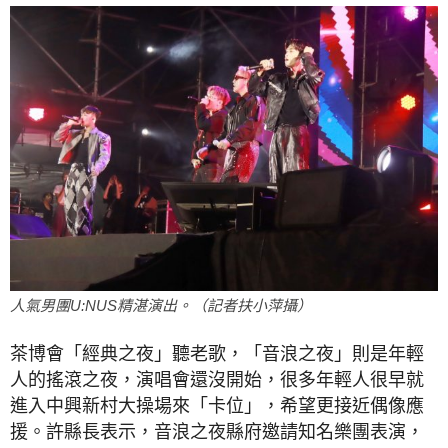
人氣男團U:NUS精湛演出。（記者扶小萍攝）
茶博會「經典之夜」聽老歌，「音浪之夜」則是年輕
人的搖滾之夜，演唱會還沒開始，很多年輕人很早就
進入中興新村大操場來「卡位」，希望更接近偶像應
援。許縣長表示，音浪之夜縣府邀請知名樂團表演，