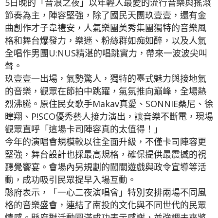
5日晚的「音浪之夜」以年輕人最愛的流行音樂與搖滾
節奏為主，陣容堅強，除了國民天團玖壹壹，還有金
曲創作才子韋禮安，人氣樂團美秀集團獨特的音樂風
格和舞台爆發力，樂迷、粉絲群如痴如醉，以及人氣
全唱作男團U:NUS精湛的唱跳實力，帶來一波波尖叫
聲。
玖壹壹一出場，氣勢驚人，獨特的臺式魅力與接地氣
的音樂，觀眾在節拍中跳躍，氣氛推向巔峰，全場熱
烈沸騰。原住民女歌手Makav真愛、SONNIE桑尼、徐
暐翔、P!SCO優秀藝人接力演出，讓音樂不斷電，現場
觀眾直呼「這場卡司陣容真的太值得！」
今年的演唱會規模較以往全面升級，不僅卡司陣容更
堅強，舞台設計也採最高規格，確保提供最震撼的視
聽覺饗宴。會場內另規劃的闖關遊戲與政令宣導等活
動，成功吸引民眾提早入場互動。
縣府表示，「一心二夜演唱會」特別安排兩場不同風
格的音樂盛會，連結了南投的文化與不同世代的民眾
情感。縣府對活動圓滿成功表示感謝，並強調未來將