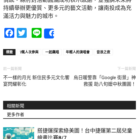
持續舉辦更優質、更多元的藝文活動，讓南投成為充
滿活力與魅力的城市。
Facebook
Twitter
Line
Share
標籤
7萬人次參與
一起飆唱
年輕人的演唱會
音浪之夜
前一篇新聞
下一篇新聞
不一樣的月光 新住民多元文化饗
烏日暖警靠「Google 街景」神
宴閃耀彰化
救援 助八旬嬤中秋團圓！
相關新聞
更多作者
搭捷運探索綠美圖！台中捷運第二屆兒童
繪畫比賽8/7...