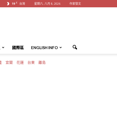
C
19
台灣
星期六, 八月 8, 2026
作家發文
區
國際區
ENGLISH INFO
隆
宜蘭
花蓮
台東
離島