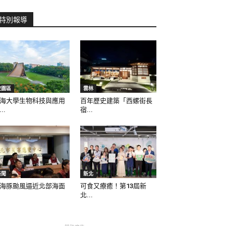
特別報導
校園區
雲林
海大學生物科技與應用
百年歷史建築「西螺街長
..
宿...
新聞
新北
海豚颱風逼近北部海面
可食又療癒！第13屆新
北...