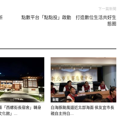
下一篇新聞
所
點數平台「點點投」啟動 打造數位生活共好生
態圈
新聞
築「西螺街長宿舍」轉身
白海豚颱風逼近北部海面 侯友宜市長
化館」...
親自主持白...