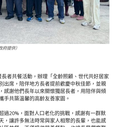
聞
政府提供）
網
暨長者共餐活動，辦理「全齡照顧、世代共好居家
別出席，陪伴地方長者提前歡慶中秋佳節，並親
，感謝他們長年以來關懷獨居長者，用陪伴與傾
攜手共築溫馨的高齡友善家園。
超過20%，面對人口老化的挑戰，感謝有一群默
天，讓許多無法時常與家人相聚的長輩，也能感