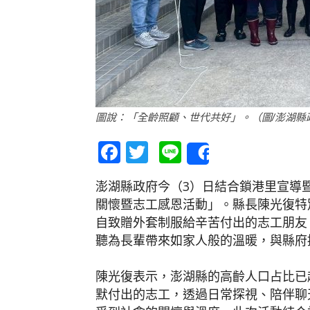
圖說：「全齡照顧、世代共好」。（圖/澎湖縣
Facebook
Twitter
Line
Share
澎湖縣政府今（3）日結合鎖港里宣導
關懷暨志工感恩活動」。縣長陳光復特
自致贈外套制服給辛苦付出的志工朋友
聽為長輩帶來如家人般的溫暖，與縣府
陳光復表示，澎湖縣的高齡人口占比已
默付出的志工，透過日常探視、陪伴聊