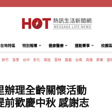
在地特區
特別報導
健康醫療
運動賽事
校園
HotMessage
新竹
苗栗
台中
彰化
南投
雲林
嘉義
台南
高雄
屏東
基
熱
里辦理全齡關懷活動
提前歡慶中秋 感謝志