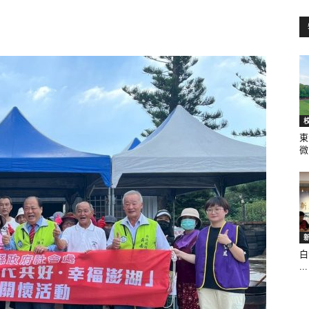
訊
生
東
微.
活
白
...
新