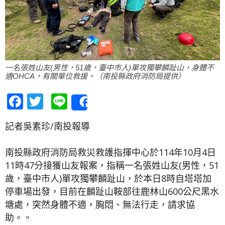
一名張姓山友(男性，51歲，臺中市人)單攻獨攀麟趾山，身體不
適OHCA，有關單位救援。（南投縣政府消防局提供）
Facebook
Twitter
Line
Share
記者吳素珍/南投報導
南投縣政府消防局救災救護指揮中心於114年10月4日
11時47分接獲山友報案，指稱一名張姓山友(男性，51
歲，臺中市人)單攻獨攀麟趾山，於本日8時自塔塔加
停車場出發，目前在麟趾山鞍部往鹿林山600公尺黑水
塘處，突然身體不適，胸悶、無法行走，請求協
助。。