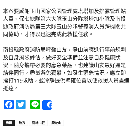
本案要感謝玉山國家公園管理處塔塔加及排雲管理站
人員、保七總隊第六大隊玉山分隊塔塔加小隊及南投
縣政府消防局第三大隊玉山分隊警義消人員跨機關共
同協助，才得以迅速完成此救援任務。
南投縣政府消防局呼籲山友，登山前應進行事前規劃
及自身風險評估，做好安全準備並注意自身健康狀
況，隨身攜帶必要的應急藥品，也建議山友最好還是
結伴同行，盡量避免獨攀，如發生緊急情況，應立即
撥打119求助，並冷靜提供準確位置以便救援人員盡速
抵達。
Facebook
Twitter
Line
Share
標籤
地方
鹿林山莊
麟趾山