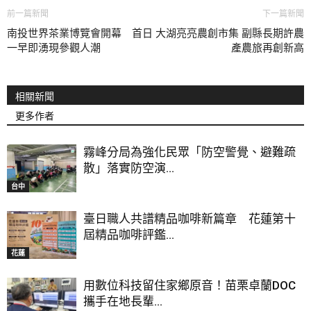
前一篇新聞
下一篇新聞
南投世界茶業博覽會開幕 首日
大湖亮亮農創市集 副縣長期許農
一早即湧現參觀人潮
產農旅再創新高
相關新聞
更多作者
霧峰分局為強化民眾「防空警覺、避難疏
散」落實防空演...
台中
臺日職人共譜精品咖啡新篇章 花蓮第十
屆精品咖啡評鑑...
花蓮
用數位科技留住家鄉原音！苗栗卓蘭DOC
攜手在地長輩...