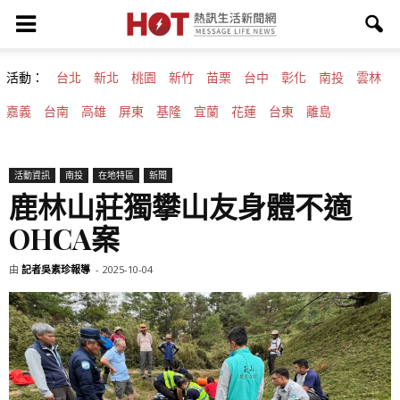
活動：
台北
新北
桃園
新竹
苗栗
台中
彰化
南投
雲林
嘉義
台南
高雄
屏東
基隆
宜蘭
花蓮
台東
離島
活動資訊
南投
在地特區
新聞
鹿林山莊獨攀山友身體不適
OHCA案
由
記者吳素珍報導
-
2025-10-04