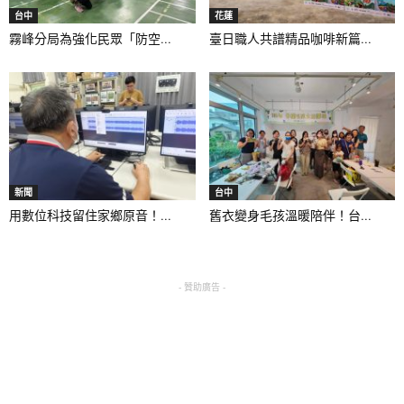
台中
花蓮
霧峰分局為強化民眾「防空...
臺日職人共譜精品咖啡新篇...
新聞
台中
用數位科技留住家鄉原音！...
舊衣變身毛孩溫暖陪伴！台...
- 贊助廣告 -