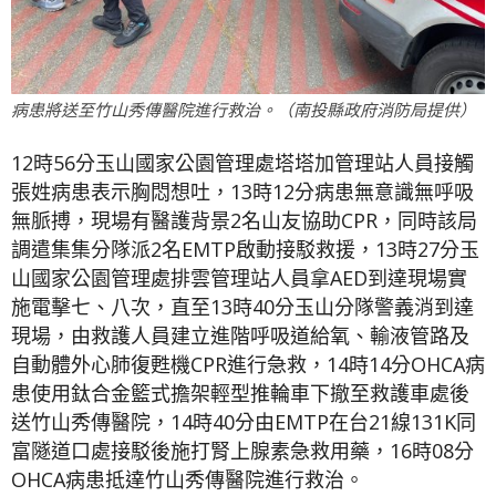
病患將送至竹山秀傳醫院進行救治。（南投縣政府消防局提供）
12時56分玉山國家公園管理處塔塔加管理站人員接觸
張姓病患表示胸悶想吐，13時12分病患無意識無呼吸
無脈搏，現場有醫護背景2名山友協助CPR，同時該局
調遣集集分隊派2名EMTP啟動接駁救援，13時27分玉
山國家公園管理處排雲管理站人員拿AED到達現場實
施電擊七、八次，直至13時40分玉山分隊警義消到達
現場，由救護人員建立進階呼吸道給氧、輸液管路及
自動體外心肺復甦機CPR進行急救，14時14分OHCA病
患使用鈦合金籃式擔架輕型推輪車下撤至救護車處後
送竹山秀傳醫院，14時40分由EMTP在台21線131K同
富隧道口處接駁後施打腎上腺素急救用藥，16時08分
OHCA病患抵達竹山秀傳醫院進行救治。