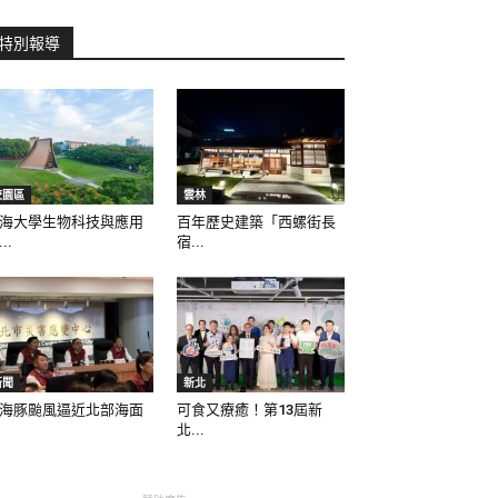
特別報導
校園區
雲林
海大學生物科技與應用
百年歷史建築「西螺街長
..
宿...
新聞
新北
海豚颱風逼近北部海面
可食又療癒！第13屆新
北...