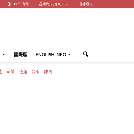
C
19
台灣
星期六, 八月 8, 2026
作家發文
區
國際區
ENGLISH INFO
隆
宜蘭
花蓮
台東
離島