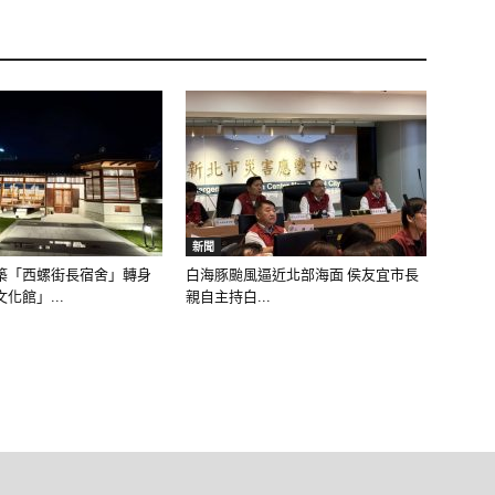
新聞
築「西螺街長宿舍」轉身
白海豚颱風逼近北部海面 侯友宜市長
化館」...
親自主持白...