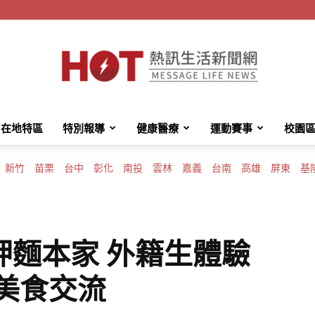
在地特區
特別報導
健康醫療
運動賽事
校園
HotMessage
新竹
苗栗
台中
彰化
南投
雲林
嘉義
台南
高雄
屏東
基
熱
呷麵本家 外籍生體驗
美食交流