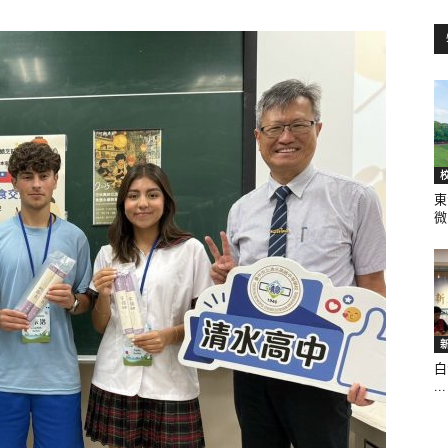
訊
生
東
微.
活
白
...
新