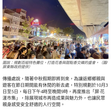
圖說：規劃百組特色攤位，打造花香與甜點香交織的盛會。（圖/
屏東縣政府提供）
傳播處說，隨著中秋假期即將到來，為讓返鄉鄉親與
遊客在節日期間能有休閒的新去處，特別規劃於10月3
日至5日，每日下午4時至晚間9時，再度推出「屏·花
漾市集」，除展現城市再造成果與魅力外，也讓民眾
親身感受安全舒適的人行空間。