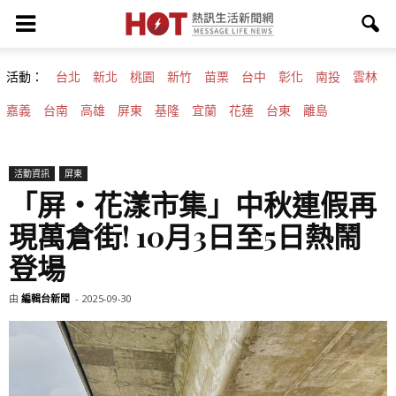
活動：
台北
新北
桃園
新竹
苗栗
台中
彰化
南投
雲林
嘉義
台南
高雄
屏東
基隆
宜蘭
花蓮
台東
離島
活動資訊
屏東
「屏‧花漾市集」中秋連假再
現萬倉街! 10月3日至5日熱鬧
登場
由
編輯台新聞
-
2025-09-30