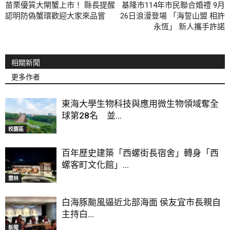
苗栗優質大閘蟹上市！ 縣長提醒
基隆市114年市民聯合婚禮 9月
認明防偽蟹環歡迎大家來品嘗
26日浪漫登場 「海誓山盟 相許
永恆」 新人攜手許諾
相關新聞
更多作者
東海大學生物科技與應用微生物領域奪全
球第28名 並...
校園區
百年歷史建築「西螺街長宿舍」轉身「西
螺客町文化館」...
雲林
白海豚颱風逼近北部海面 侯友宜市長親自
主持白...
新聞