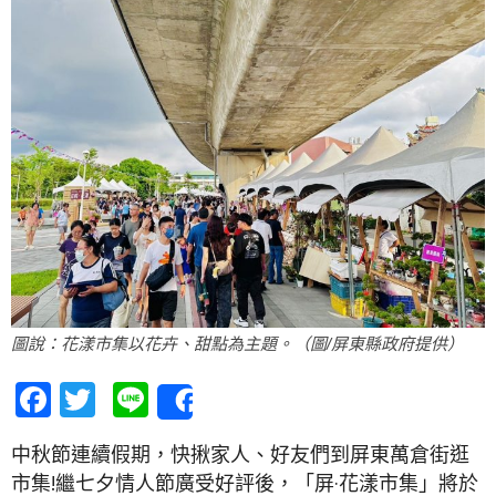
圖說：花漾市集以花卉、甜點為主題。（圖/屏東縣政府提供）
Facebook
Twitter
Line
Share
中秋節連續假期，快揪家人、好友們到屏東萬倉街逛
市集!繼七夕情人節廣受好評後，「屏·花漾市集」將於