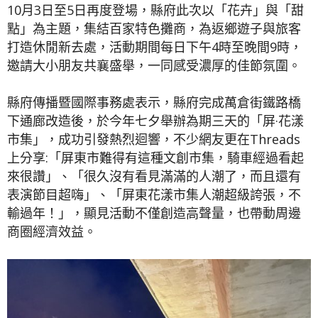
10月3日至5日再度登場，縣府此次以「花卉」與「甜
點」為主題，集結百家特色攤商，為返鄉遊子與旅客
打造休閒新去處，活動期間每日下午4時至晚間9時，
邀請大小朋友共襄盛舉，一同感受濃厚的佳節氛圍。
縣府傳播暨國際事務處表示，縣府完成萬倉街鐵路橋
下通廊改造後，於今年七夕舉辦為期三天的「屏·花漾
市集」，成功引發熱烈迴響，不少網友更在Threads
上分享:「屏東市難得有這種文創市集，騎車經過看起
來很讚」、「很久沒有看見滿滿的人潮了，而且還有
表演節目超嗨」、「屏東花漾市集人潮超級誇張，不
輸過年！」，顯見活動不僅創造高聲量，也帶動周邊
商圈經濟效益。