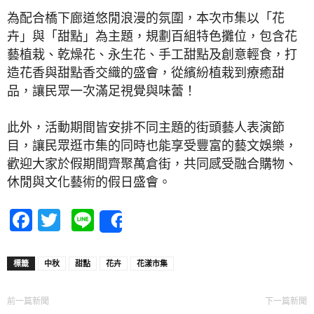
為配合橋下廊道悠閒浪漫的氛圍，本次市集以「花
卉」與「甜點」為主題，規劃百組特色攤位，包含花
藝植栽、乾燥花、永生花、手工甜點及創意輕食，打
造花香與甜點香交織的盛會，從繽紛植栽到療癒甜
品，讓民眾一次滿足視覺與味蕾！
此外，活動期間皆安排不同主題的街頭藝人表演節
目，讓民眾逛市集的同時也能享受豐富的藝文娛樂，
歡迎大家於假期間齊聚萬倉街，共同感受融合購物、
休閒與文化藝術的假日盛會。
Facebook
Twitter
Line
Share
標籤
中秋
甜點
花卉
花漾市集
前一篇新聞
下一篇新聞