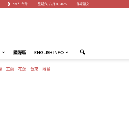
C
19
台灣
星期六, 八月 8, 2026
作家發文
區
國際區
ENGLISH INFO
隆
宜蘭
花蓮
台東
離島