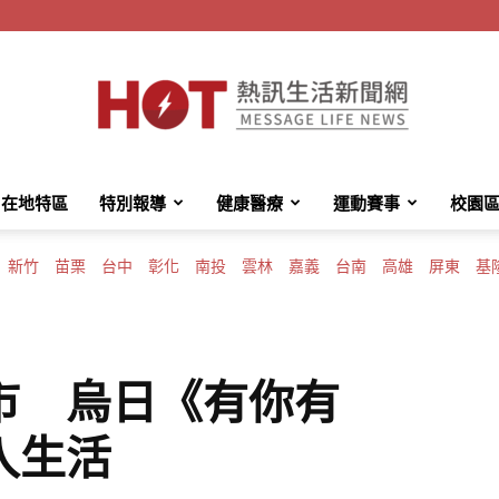
在地特區
特別報導
健康醫療
運動賽事
校園
HotMessage
新竹
苗栗
台中
彰化
南投
雲林
嘉義
台南
高雄
屏東
基
熱
市 烏日《有你有
入生活