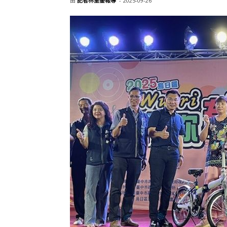
由
記者林重鎣報導
-
2025-09-26