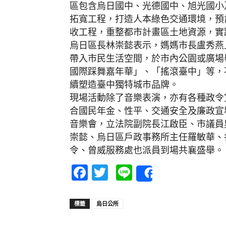
區包含烏日國中、光德國中、旭光國小
拓寬工程，打造人本綠色交通環境，預計
收工程，重整都市計畫區土地資源，實
烏日區長林崇懿表示，媽媽市長盧秀燕
帶入市民生活空間，於市內公園或廣場
國際踩舞嘉年華」、「搖滾臺中」等，
續塑造臺中獨特城市品牌。
現場活動除了音樂表演，亦有各種政令
合國民年金、性平、交通安全及廉政宣
音樂會，立法院副院長江啟臣、市議員
崇懿、烏日區戶政事務所主任羅敏華、
令、曾威服務處也派員到場共襄盛舉。
Facebook
Twitter
Line
Share
標籤
烏日公所