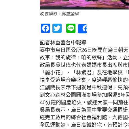
晚會摸彩。林重鎣攝
Facebook
Twitter
Line
Share
記者林重鎣台中報導
臺中市烏日區公所26日晚間在烏日朝天宮
故事，我的旋律，咱的歌聲」活動，立
政局長吳世瑋也代表媽媽市長出席與市
「麗小花」、「林紫君」及在地學校「
情享受這場音樂盛宴，度過輕鬆愉快的
江副院長表示下週就是中秋連假，先預
到文心森林公園圓滿劇場參加睽違8年回
40分鐘的國慶焰火，歡迎大家一同前
吳局長表示，烏日為臺中重要交通樞紐
經完工啟用的綜合社會福利館、九德國
全民運動館、烏日高鐵好宅，皆預計今