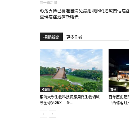
前一篇新聞
彰濱秀傳已獲准自體免疫細胞(NK)治療四個癌
重現癌症治療新曙光
相關新聞
更多作者
校園區
雲林
東海大學生物科技與應用微生物領域
百年歷史建
奪全球第28名 並...
「西螺客町文