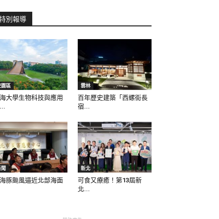
特別報導
校園區
雲林
海大學生物科技與應用
百年歷史建築「西螺街長
..
宿...
新聞
新北
海豚颱風逼近北部海面
可食又療癒！第13屆新
北...