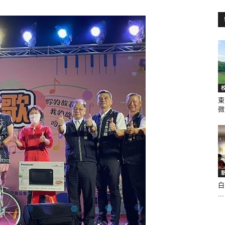
訊
生
東
微.
活
白
...
新