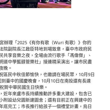
聞
辦理「2025《有你有歌（Wuri 有歌）》你的
法院副院長江啟臣特地到場致意，臺中市政府民
網
民共享音樂之夜，全場由流行歌手「馮偉傑」、
明道中學藍𩐿管樂社」接連精采演出，讓市民盡
夜晚。
祝區民中秋佳節愉快，也邀請在場民眾，10月9日
到臺中的國慶晚會，10月10日在南投還有長達
往祝賀中華民國生日快樂。
，近年來盧市長持續推動許多重大建設，包含已
小附設幼兒園新建園舍；還有目前正在興建中的
年底完工；市長推行給孩子一個禮堂計畫，烏日