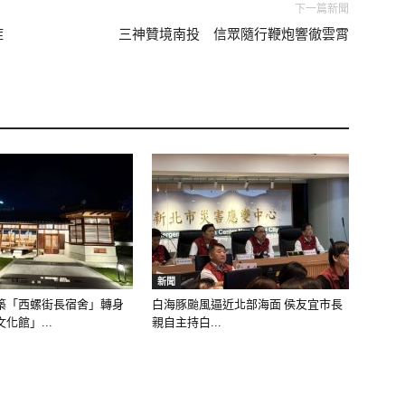
下一篇新聞
症
三神贊境南投 信眾隨行鞭炮響徹雲霄
新聞
築「西螺街長宿舍」轉身
白海豚颱風逼近北部海面 侯友宜市長
化館」...
親自主持白...