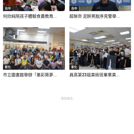
台中
台中
何欣純陪孩子體驗食農教育...
超無奈 泥醉男脫序見警舉...
彰化
彰化
市立圖書館舉辦「墨彩築夢...
員高第23屆美術班畢業美...
- 贊助廣告 -