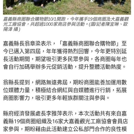
嘉義縣商圈聯合購物節10/1開跑，今年攜手19個商圈及大嘉義觀
光工廠協會，共超過1000家商店參與活動。(圖/記者陳宜琳、歐
陽漳 攝 )
嘉義縣長翁章梁表示，「嘉義縣商圈聯合購物節」至
今已邁入第四屆，年年獲得熱烈回響，今年更特別延
長活動期間，期望吸引更多民眾參與，各商圈每年也
會自行加碼舉辦多元促銷活動，提升整體活動熱度。
翁縣長提到，網路無遠弗屆，期盼商圈能善加運用數
位媒體力量，積極結合網紅與自媒體進行行銷，拓展
商圈影響力，吸引更多年輕族群關注與參與。
縣府經濟發展處長李雅萍表示，本次活動共有來自嘉
義縣19個商圈組織及16家大嘉義觀光工廠協會會員店
家參與，期盼藉由此活動建立公私部門合作的良性模