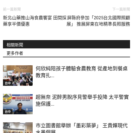
前一篇新聞
下一篇新聞
新北山藥推山海食農饗宴 田間採
屏縣府參加「2025台北國際照顧
藥享半價優惠
展」 推展屏東在地精準長照服務
相關新聞
更多作者
何欣純陪孩子體驗食農教育 從產地到餐桌
教育扎...
台中
超無奈 泥醉男脫序見警舉手投降 太平警實
施保護...
台中
市立圖書館舉辦「墨彩築夢」 王貴嬋現代
水墨個展