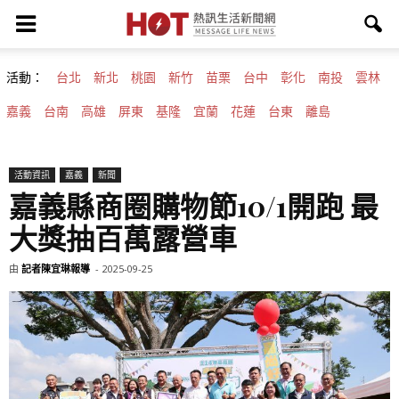
活動：
台北
新北
桃園
新竹
苗栗
台中
彰化
南投
雲林
嘉義
台南
高雄
屏東
基隆
宜蘭
花蓮
台東
離島
活動資訊
嘉義
新聞
嘉義縣商圈購物節10/1開跑 最
大獎抽百萬露營車
由
記者陳宜琳報導
-
2025-09-25