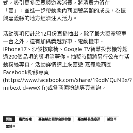
式，吸引更多民眾與遊客消費，將消費力留在
「嘉」，並進一步帶動縣內商圈營業額的成長，為振
興嘉義縣的地方經濟注入活力。
活動獎項預計於12月份直播抽出，除了最大獎露營車
一台之外，還有加碼獎越野車、電動機車、
iPhone17、沙發按摩椅、Google TV智慧投影機等超
過290個品項的獎項等著你。抽獎時間將另行公布在活
動粉絲專頁。活動詳情請上來嘉遊-嘉義縣商圈
Facebook粉絲專頁
(https://www.facebook.com/share/19odMQuNBx/?
mibextid=wwXIfr)或各商圈粉絲專頁查詢。
標籤
嘉尚好禮
嘉義縣商圈聯合購物節
嘉義縣長翁章梁
越野車
露營車