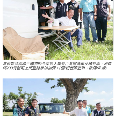
嘉義縣商圈聯合購物節今年最大獎有百萬露營車及越野車，消費
滿200元就可上網登錄參加抽獎。(圖/記者陳宜琳、歐陽漳 攝)